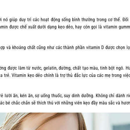
i nó giúp duy trì các hoạt động sống bình thường trong cơ thể. Đối 
itamin được chế xuất dưới dạng kẹo dẻo, hay còn gọi là vitamin gumm
 hợp và khoáng chất cũng như các thành phần vitamin D được chọn lọ
ng được làm từ nước, gelatin, đường, chất tạo màu, tinh bột ngô. H
 trẻ. Vitamin kẹo dẻo chính là trợ thủ đắc lực của các mẹ trong việc
trẻ lười ăn, kén ăn, sợ uống thuốc, suy dinh dưỡng. Không chỉ dành ri
Các bé chắc chắn sẽ thích thú với những viên kẹo đầy màu sắc và hươn