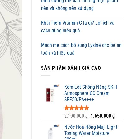
Dinh dưỡng mẹ bầu: những thực phẩm
nên và không nên sử dụng
Khái niệm Vitamin C là gì? Lợi ích và
cách dùng hiệu quả
Mách mẹ cách bổ sung Lysine cho bé an
toàn và hiệu quả
SẢN PHẨM ĐÁNH GIÁ CAO
Kem Lót Chống Nắng SK-II
Atmosphere CC Cream
SPF50/PA++++
Được xếp
Giá
Giá
2.100.000
₫
1.650.000
₫
hạng
5.00
gốc
hiện
5 sao
Nước Hoa Hồng Muji Light
là:
tại
Toning Water Moisture
2.100.000 ₫.
là: