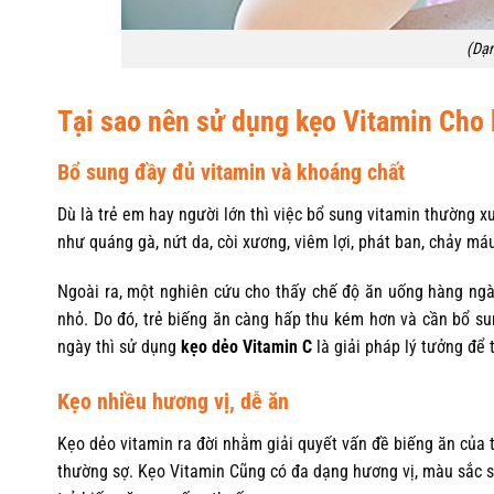
(Dạn
Tại sao nên sử dụng kẹo Vitamin Cho
Bổ sung đầy đủ vitamin và khoáng chất
Dù là trẻ em hay người lớn thì việc bổ sung vitamin thường x
như quáng gà, nứt da, còi xương, viêm lợi, phát ban, chảy m
Ngoài ra, một nghiên cứu cho thấy chế độ ăn uống hàng ngày
nhỏ. Do đó, trẻ biếng ăn càng hấp thu kém hơn và cần bổ s
ngày thì sử dụng
kẹo dẻo Vitamin C
là giải pháp lý tưởng để 
Kẹo nhiều hương vị, dễ ăn
Kẹo dẻo vitamin ra đời nhằm giải quyết vấn đề biếng ăn của tr
thường sợ. Kẹo Vitamin Cũng có đa dạng hương vị, màu sắc sẽ