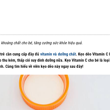
 khoáng chất cho bé, tăng cường sức khỏe hiệu quả.
ể trẻ cần cung cấp đầy đủ
vitamin và dưỡng chất
. Kẹo dẻo Vitamin C 
p thu kém, thấp còi suy dinh dưỡng nữa. Kẹo Vitamin C cho bé là loạ
nh. Cùng tìm hiểu về viên kẹo dẻo này ngay sau đây!