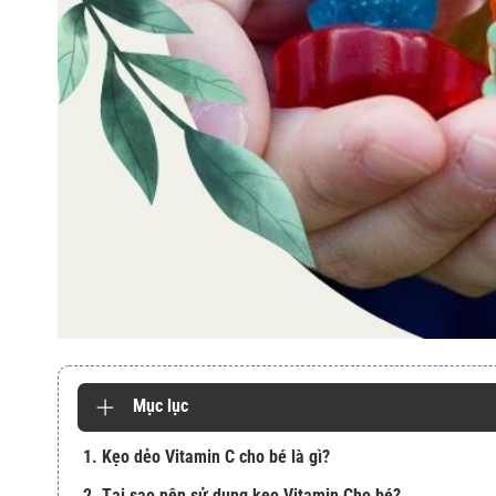
Mục lục
1. Kẹo dẻo Vitamin C cho bé là gì?
2. Tại sao nên sử dụng kẹo Vitamin Cho bé?