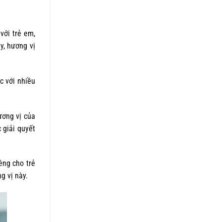
với trẻ em,
y, hương vị
c với nhiều
ương vị của
 giải quyết
êng cho trẻ
g vị này.