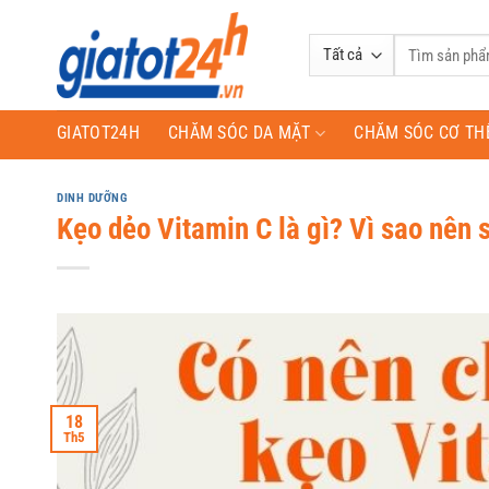
Bỏ
qua
Tìm
nội
kiếm:
dung
GIATOT24H
CHĂM SÓC DA MẶT
CHĂM SÓC CƠ TH
DINH DƯỠNG
Kẹo dẻo Vitamin C là gì? Vì sao nên
18
Th5