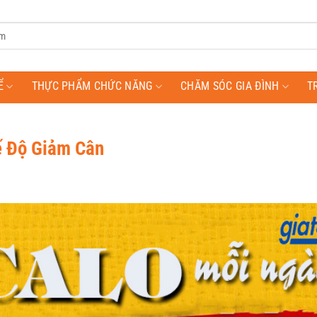
Ể
THỰC PHẨM CHỨC NĂNG
CHĂM SÓC GIA ĐÌNH
T
ế Độ Giảm Cân