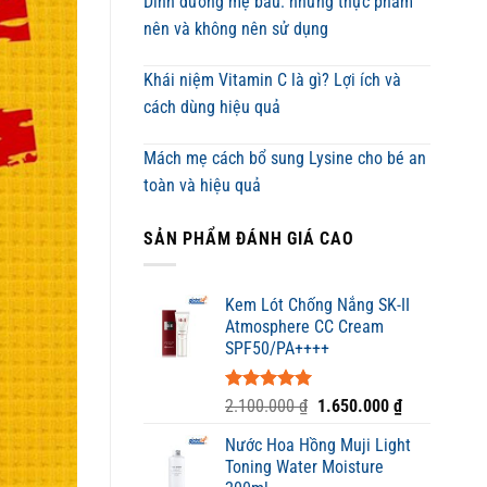
Dinh dưỡng mẹ bầu: những thực phẩm
nên và không nên sử dụng
Khái niệm Vitamin C là gì? Lợi ích và
cách dùng hiệu quả
Mách mẹ cách bổ sung Lysine cho bé an
toàn và hiệu quả
SẢN PHẨM ĐÁNH GIÁ CAO
Kem Lót Chống Nắng SK-II
Atmosphere CC Cream
SPF50/PA++++
Được xếp
Giá
Giá
2.100.000
₫
1.650.000
₫
hạng
5.00
gốc
hiện
5 sao
Nước Hoa Hồng Muji Light
là:
tại
Toning Water Moisture
2.100.000 ₫.
là: