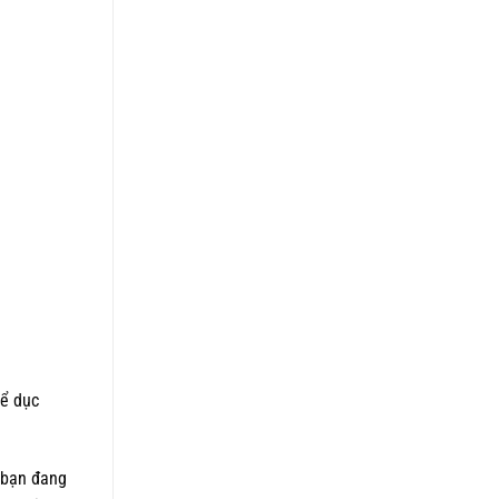
hể dục
i bạn đang