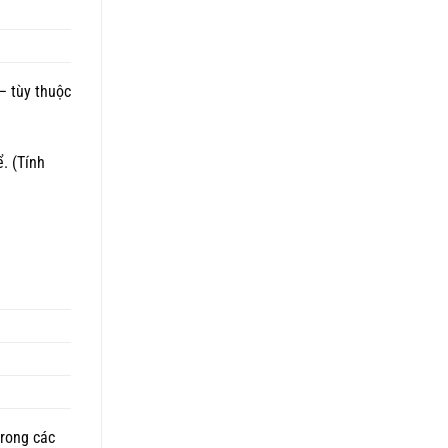
– tùy thuộc
. (Tính
trong các