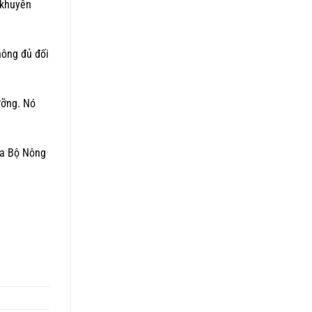
 khuyên
hông đủ đối
ưỡng. Nó
ủa Bộ Nông