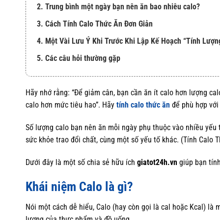
2. Trung bình một ngày bạn nên ăn bao nhiêu calo?
3. Cách Tính Calo Thức Ăn Đơn Giản
4. Một Vài Lưu Ý Khi Trước Khi Lập Kế Hoạch “Tính Lượ
5. Các câu hỏi thường gặp
Hãy nhớ rằng: “Để giảm cân, bạn cần ăn ít calo hơn lượng cal
calo hơn mức tiêu hao”. Hãy
tính calo thức ăn
để phù hợp với
Số lượng calo bạn nên ăn mỗi ngày phụ thuộc vào nhiều yếu tố
sức khỏe trao đổi chất, cùng một số yếu tố khác. (Tính Calo 
Dưới đây là một số chia sẻ hữu ích
giatot24h.vn
giúp bạn tín
Khái niệm Calo là gì?
Nói một cách dễ hiểu, Calo (hay còn gọi là cal hoặc Kcal) l
lượng của thực phẩm và đồ uống.