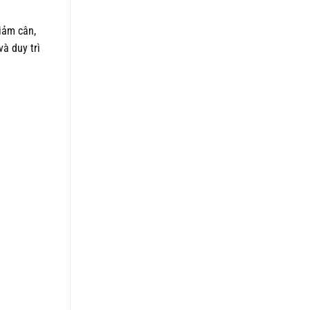
iảm cân,
và duy trì