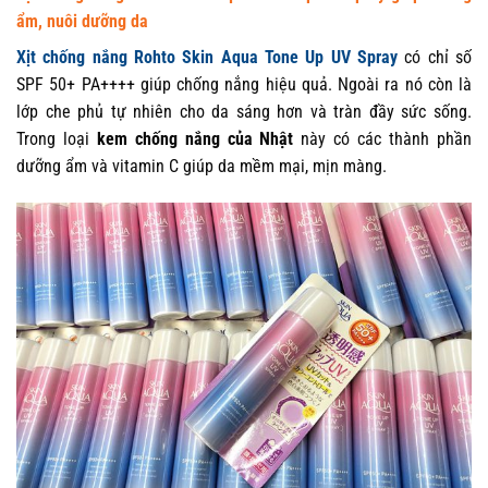
ẩm, nuôi dưỡng da
Xịt chống nắng Rohto Skin Aqua Tone Up UV Spray
có chỉ số
SPF 50+ PA++++ giúp chống nắng hiệu quả. Ngoài ra nó còn là
lớp che phủ tự nhiên cho da sáng hơn và tràn đầy sức sống.
Trong loại
kem chống nắng của Nhật
này có các thành phần
dưỡng ẩm và vitamin C giúp da mềm mại, mịn màng.