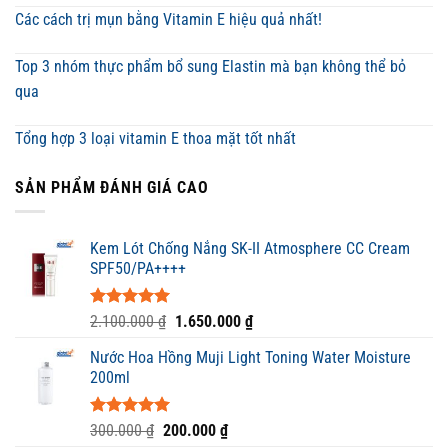
Các cách trị mụn bằng Vitamin E hiệu quả nhất!
Top 3 nhóm thực phẩm bổ sung Elastin mà bạn không thể bỏ
qua
Tổng hợp 3 loại vitamin E thoa mặt tốt nhất
SẢN PHẨM ĐÁNH GIÁ CAO
Kem Lót Chống Nắng SK-II Atmosphere CC Cream
SPF50/PA++++
Được xếp
Giá
Giá
2.100.000
₫
1.650.000
₫
hạng
5.00
gốc
hiện
5 sao
Nước Hoa Hồng Muji Light Toning Water Moisture
là:
tại
200ml
2.100.000 ₫.
là:
1.650.000 ₫.
Được xếp
Giá
Giá
300.000
₫
200.000
₫
hạng
5.00