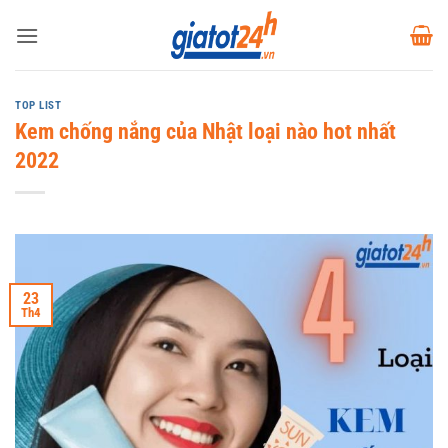
Bỏ
qua
nội
dung
TOP LIST
Kem chống nắng của Nhật loại nào hot nhất
2022
23
Th4