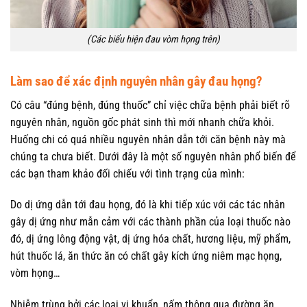
(Các biểu hiện đau vòm họng trên)
Làm sao để xác định nguyên nhân gây đau họng?
Có câu “đúng bệnh, đúng thuốc” chỉ việc chữa bệnh phải biết rõ
nguyên nhân, nguồn gốc phát sinh thì mới nhanh chữa khỏi.
Huống chi có quá nhiều nguyên nhân dẫn tới căn bệnh này mà
chúng ta chưa biết. Dưới đây là một số nguyên nhân phổ biến để
các bạn tham khảo đối chiếu với tình trạng của mình:
Do dị ứng dẫn tới đau họng, đó là khi tiếp xúc với các tác nhân
gây dị ứng như mẫn cảm với các thành phần của loại thuốc nào
đó, dị ứng lông động vật, dị ứng hóa chất, hương liệu, mỹ phẩm,
hút thuốc lá, ăn thức ăn có chất gây kích ứng niêm mạc họng,
vòm họng…
Nhiễm trùng bởi các loại vi khuẩn, nấm thông qua đường ăn