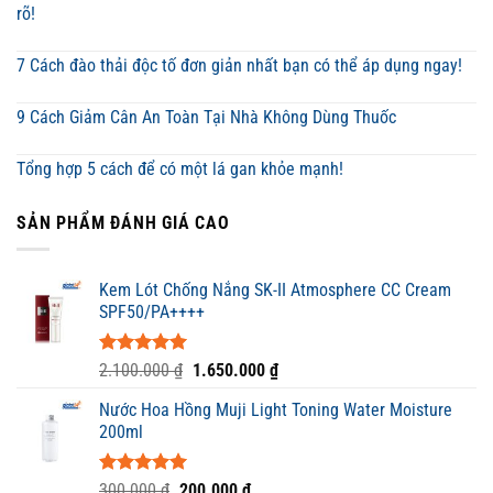
rõ!
7 Cách đào thải độc tố đơn giản nhất bạn có thể áp dụng ngay!
9 Cách Giảm Cân An Toàn Tại Nhà Không Dùng Thuốc
Tổng hợp 5 cách để có một lá gan khỏe mạnh!
SẢN PHẨM ĐÁNH GIÁ CAO
Kem Lót Chống Nắng SK-II Atmosphere CC Cream
SPF50/PA++++
Được xếp
Giá
Giá
2.100.000
₫
1.650.000
₫
hạng
5.00
gốc
hiện
5 sao
Nước Hoa Hồng Muji Light Toning Water Moisture
là:
tại
200ml
2.100.000 ₫.
là:
1.650.000 ₫.
Được xếp
Giá
Giá
300.000
₫
200.000
₫