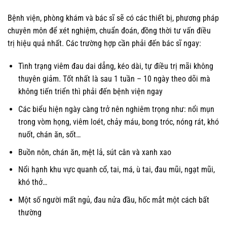
Bệnh viện, phòng khám và bác sĩ sẽ có các thiết bị, phương pháp
chuyên môn để xét nghiệm, chuẩn đoán, đồng thời tư vấn điều
trị hiệu quả nhất. Các trường hợp cần phải đến bác sĩ ngay:
Tình trạng viêm đau dai dẳng, kéo dài, tự điều trị mãi không
thuyên giảm. Tốt nhất là sau 1 tuần – 10 ngày theo dõi mà
không tiến triển thì phải đến bệnh viện ngay
Các biểu hiện ngày càng trở nên nghiêm trọng như: nổi mụn
trong vòm họng, viêm loét, chảy máu, bong tróc, nóng rát, khó
nuốt, chán ăn, sốt…
Buồn nôn, chán ăn, mệt lả, sút cân và xanh xao
Nổi hạnh khu vực quanh cổ, tai, má, ù tai, đau mũi, ngạt mũi,
khó thở…
Một số người mất ngủ, đau nửa đầu, hốc mắt một cách bất
thường