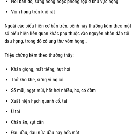
Nổi ban đỏ, sưng hồng hoặc phồng rộp ở khu vực họng
Vòm họng trên khô rát
Ngoài các biểu hiện cơ bản trên, bệnh này thường kèm theo một
số biểu hiện liên quan khác phụ thuộc vào nguyên nhân dẫn tới
đau họng, trong đó có ung thư vòm họng…
Triệu chứng kèm theo thường thấy:
Khản giọng, mất tiếng, hụt hơi
Thở khò khè, sưng vùng cổ
Sổ mũi, ngạt mũi, hắt hơi nhiều, ho, có đờm
Xuất hiện hạch quanh cổ, tai
Ù tai
Chán ăn, sụt cân
Đau đầu, đau nửa đầu hay hốc mắt