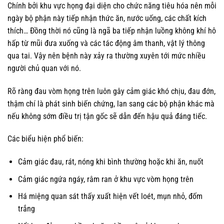
Chính bởi khu vực họng đại diện cho chức năng tiêu hóa nên mỗi
ngày bộ phận này tiếp nhận thức ăn, nước uống, các chất kích
thích… Đồng thời nó cũng là ngã ba tiếp nhận luồng không khí hô
hấp từ mũi đưa xuống và các tác động âm thanh, vật lý thông
qua tai. Vậy nên bệnh này xảy ra thường xuyên tới mức nhiều
người chủ quan với nó.
Rõ ràng đau vòm họng trên luôn gây cảm giác khó chịu, đau đớn,
thậm chí là phát sinh biến chứng, lan sang các bộ phận khác mà
nếu không sớm điều trị tận gốc sẽ dẫn đến hậu quả đáng tiếc.
Các biểu hiện phổ biến:
Cảm giác đau, rát, nóng khi bình thường hoặc khi ăn, nuốt
Cảm giác ngứa ngáy, râm ran ở khu vực vòm họng trên
Há miệng quan sát thấy xuất hiện vết loét, mụn nhỏ, đốm
trắng