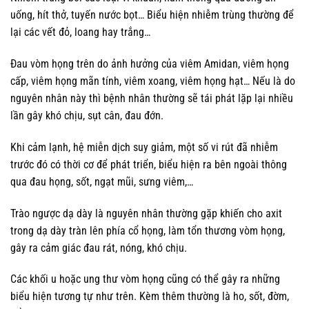
uống, hít thở, tuyến nước bọt… Biểu hiện nhiễm trùng thường để
lại các vết đỏ, loang hay trắng…
Đau vòm họng trên do ảnh hưởng của viêm Amidan, viêm họng
cấp, viêm họng mãn tính, viêm xoang, viêm họng hạt… Nếu là do
nguyên nhân này thì bệnh nhân thường sẽ tái phát lặp lại nhiều
lần gây khó chịu, sụt cân, đau đớn.
Khi cảm lạnh, hệ miễn dịch suy giảm, một số vi rút đã nhiễm
trước đó có thời cơ để phát triển, biểu hiện ra bên ngoài thông
qua đau họng, sốt, ngạt mũi, sưng viêm,…
Trào ngược dạ dày là nguyên nhân thường gặp khiến cho axit
trong dạ dày tràn lên phía cổ họng, làm tổn thương vòm họng,
gây ra cảm giác đau rát, nóng, khó chịu.
Các khối u hoặc ung thư vòm họng cũng có thể gây ra những
biểu hiện tương tự như trên. Kèm thêm thường là ho, sốt, đờm,