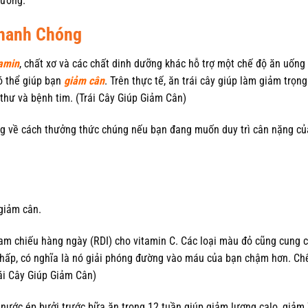
dưỡng.
Nhanh Chóng
amin
, chất xơ và các chất dinh dưỡng khác hỗ trợ một chế độ ăn uống
có thể giúp bạn
giảm cân
. Trên thực tế, ăn trái cây giúp làm giảm trọn
thư và bệnh tim. (Trái Cây Giúp Giảm Cân)
ng về cách thưởng thức chúng nếu bạn đang muốn duy trì cân nặng c
 giảm cân.
am chiếu hàng ngày (RDI) cho vitamin C. Các loại màu đỏ cũng cung 
 thấp, có nghĩa là nó giải phóng đường vào máu của bạn chậm hơn. Ch
rái Cây Giúp Giảm Cân)
nước ép bưởi trước bữa ăn trong 12 tuần giúp giảm lượng calo, giảm 