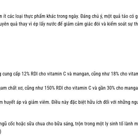
ăn ít các loại thực phẩm khác trong ngày. Đáng chú ý, một quả táo có gi
guyên quả thay vì ép lấy nước để giảm cảm giác đói và kiểm soát sự t
ng cung cấp 12% RDI cho vitamin C và mangan, cũng như 18% cho vita
 gam chất xơ, cũng như 150% RDI cho vitamin C và gần 30% cho manga
m huyết áp và giảm viêm. Điều này đặc biệt hữu ích đối với những ng
gũ cốc hoặc sữa chua cho bữa sáng, trộn trong một ly sinh tố lành m
)