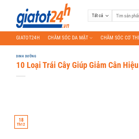
Bỏ
qua
Tìm
nội
kiếm:
dung
GIATOT24H
CHĂM SÓC DA MẶT
CHĂM SÓC CƠ TH
DINH DƯỠNG
10 Loại Trái Cây Giúp Giảm Cân Hiệ
18
Th12