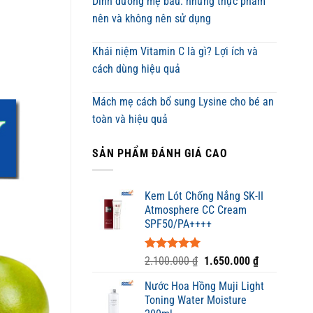
Dinh dưỡng mẹ bầu: những thực phẩm
nên và không nên sử dụng
Khái niệm Vitamin C là gì? Lợi ích và
cách dùng hiệu quả
Mách mẹ cách bổ sung Lysine cho bé an
toàn và hiệu quả
SẢN PHẨM ĐÁNH GIÁ CAO
Kem Lót Chống Nắng SK-II
Atmosphere CC Cream
SPF50/PA++++
Được xếp
Giá
Giá
2.100.000
₫
1.650.000
₫
hạng
5.00
gốc
hiện
5 sao
Nước Hoa Hồng Muji Light
là:
tại
Toning Water Moisture
2.100.000 ₫.
là: