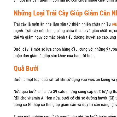
vị ngọt mà bạn thèm muốn mà nó còn chứa nhiều chất dinh 
Những Loại Trái Cây Giúp Giảm Cân 
Trái cây là món ăn nhẹ làm sẵn từ thiên nhiên chứa nhiều
vit
mạnh. Trái cây nói chung cũng chứa ít calo và giàu chất xơ, 
thể và giảm nguy cơ mắc bệnh tiểu đường, huyết áp cao, ung 
Dưới đây là một số lựa chọn hàng đầu, cùng với những ý tưở
hoặc đơn giản là giúp sức khỏe của bạn tốt hơn.
Quả Bưởi
Bưởi là một loại quả rất tốt khi sử dụng vào việc ăn kiêng và
Nửa quả bưởi chỉ chứa 39 calo nhưng cung cấp 65% lượng th
RDI cho vitamin A. Hơn nữa, bưởi có chỉ số đường huyết (GI)
uống có GI thấp có thể giúp giảm cân và duy trì cân nặng. (T
Trong một nghiên cứu ở 85 người béo phì, ăn bưởi hoặc uống 