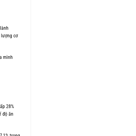
 lành
g lượng cơ
ủa mình
cấp 28%
ế độ ăn
7,1% trọng