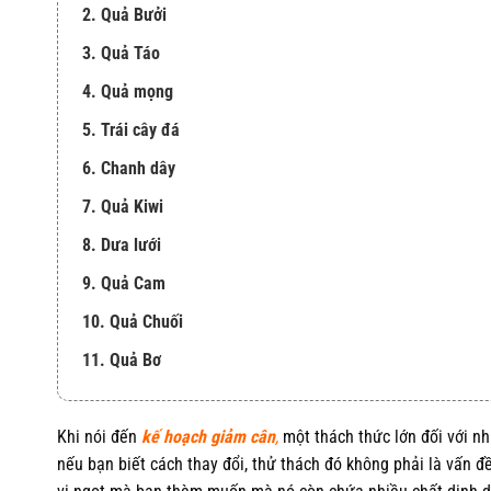
2. Quả Bưởi
3. Quả Táo
4. Quả mọng
5. Trái cây đá
6. Chanh dây
7. Quả Kiwi
8. Dưa lưới
9. Quả Cam
10. Quả Chuối
11. Quả Bơ
Khi nói đến
kế hoạch giảm cân
,
một thách thức lớn đối với nh
nếu bạn biết cách thay đổi, thử thách đó không phải là vấn đ