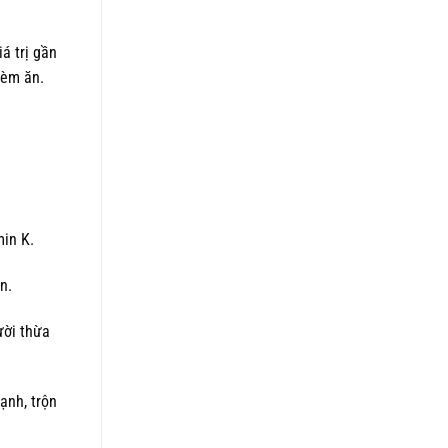
á trị gần
hèm ăn.
min K.
n.
ười thừa
ạnh, trộn