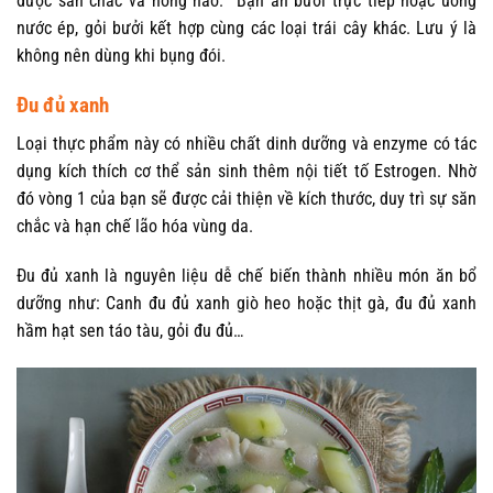
được săn chắc và hồng hào. Bạn ăn bưởi trực tiếp hoặc uống
nước ép, gỏi bưởi kết hợp cùng các loại trái cây khác. Lưu ý là
không nên dùng khi bụng đói.
Đu đủ xanh
Loại thực phẩm này có nhiều chất dinh dưỡng và enzyme có tác
dụng kích thích cơ thể sản sinh thêm nội tiết tố Estrogen. Nhờ
đó vòng 1 của bạn sẽ được cải thiện về kích thước, duy trì sự săn
chắc và hạn chế lão hóa vùng da.
Đu đủ xanh là nguyên liệu dễ chế biến thành nhiều món ăn bổ
dưỡng như: Canh đu đủ xanh giò heo hoặc thịt gà, đu đủ xanh
hầm hạt sen táo tàu, gỏi đu đủ…