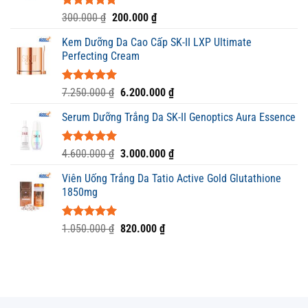
Được xếp
Giá
Giá
300.000
₫
200.000
₫
hạng
5.00
gốc
hiện
5 sao
Kem Dưỡng Da Cao Cấp SK-II LXP Ultimate
là:
tại
Perfecting Cream
300.000 ₫.
là:
200.000 ₫.
Được xếp
Giá
Giá
7.250.000
₫
6.200.000
₫
hạng
5.00
gốc
hiện
5 sao
Serum Dưỡng Trắng Da SK-II Genoptics Aura Essence
là:
tại
7.250.000 ₫.
là:
6.200.000 ₫.
Được xếp
Giá
Giá
4.600.000
₫
3.000.000
₫
hạng
5.00
gốc
hiện
5 sao
Viên Uống Trắng Da Tatio Active Gold Glutathione
là:
tại
1850mg
4.600.000 ₫.
là:
3.000.000 ₫.
Được xếp
Giá
Giá
1.050.000
₫
820.000
₫
hạng
5.00
gốc
hiện
5 sao
là:
tại
1.050.000 ₫.
là:
820.000 ₫.