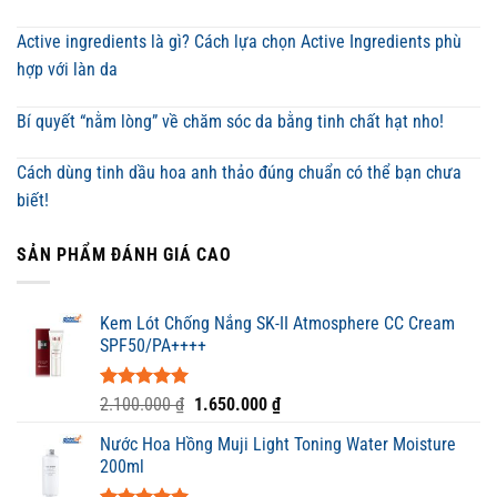
Active ingredients là gì? Cách lựa chọn Active Ingredients phù
hợp với làn da
Bí quyết “nằm lòng” về chăm sóc da bằng tinh chất hạt nho!
Cách dùng tinh dầu hoa anh thảo đúng chuẩn có thể bạn chưa
biết!
SẢN PHẨM ĐÁNH GIÁ CAO
Kem Lót Chống Nắng SK-II Atmosphere CC Cream
SPF50/PA++++
Được xếp
Giá
Giá
2.100.000
₫
1.650.000
₫
hạng
5.00
gốc
hiện
5 sao
Nước Hoa Hồng Muji Light Toning Water Moisture
là:
tại
200ml
2.100.000 ₫.
là:
1.650.000 ₫.