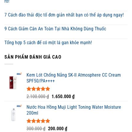
rõ!
7 Cách đào thải độc tố đơn giản nhất bạn có thể áp dụng ngay!
9 Cách Giảm Cân An Toàn Tại Nhà Không Dùng Thuốc
Tổng hợp 5 cách để có một lá gan khỏe mạnh!
SẢN PHẨM ĐÁNH GIÁ CAO
Kem Lót Chống Nắng SK-II Atmosphere CC Cream
SPF50/PA++++
Được xếp
Giá
Giá
2.100.000
₫
1.650.000
₫
hạng
5.00
gốc
hiện
5 sao
Nước Hoa Hồng Muji Light Toning Water Moisture
là:
tại
200ml
2.100.000 ₫.
là:
1.650.000 ₫.
Được xếp
Giá
Giá
300.000
₫
200.000
₫