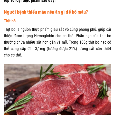
top 10 loại thực phẩm sau đây!
Người bệnh thiếu máu nên ăn gì để bổ máu?
Thịt bò
Thịt bò là nguồn thực phẩm giàu sắt vô cùng phong phú, giúp cải
thiện được lượng Hemoglobin cho cơ thể. Phần nạc của thịt bò
thường chứa nhiều sắt hơn gân và mỡ. Trong 100g thịt bò nạc có
thể cung cấp đến 3,1mg (tương được 21%) lượng sắt cần thiết
cho cơ thể.