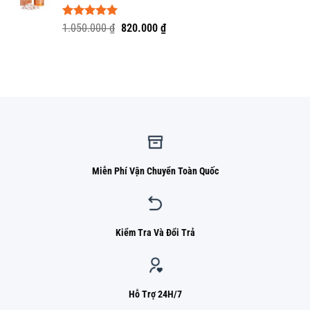
3.000.000 ₫.
Được xếp
Giá
Giá
1.050.000
₫
820.000
₫
hạng
5.00
gốc
hiện
5 sao
là:
tại
1.050.000 ₫.
là:
820.000 ₫.
Miễn Phí Vận Chuyển Toàn Quốc
Kiểm Tra Và Đổi Trả
Hỗ Trợ 24H/7