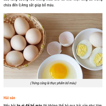
chứa đến 0,4mg sắt giúp bổ máu.
(Trứng cũng là thực phẩm bổ máu)
Hải sản
Nếu hỏi
ăn gì để bổ máu
thì không thể bỏ qua hải sản như tôm,