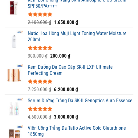
SPF50/PA++++
Được xếp
Giá
Giá
2.100.000
₫
1.650.000
₫
hạng
5.00
gốc
hiện
5 sao
Nước Hoa Hồng Muji Light Toning Water Moisture
là:
tại
200ml
2.100.000 ₫.
là:
1.650.000 ₫.
Được xếp
Giá
Giá
300.000
₫
200.000
₫
hạng
5.00
gốc
hiện
5 sao
Kem Dưỡng Da Cao Cấp SK-II LXP Ultimate
là:
tại
Perfecting Cream
300.000 ₫.
là:
200.000 ₫.
Được xếp
Giá
Giá
7.250.000
₫
6.200.000
₫
hạng
5.00
gốc
hiện
5 sao
Serum Dưỡng Trắng Da SK-II Genoptics Aura Essence
là:
tại
7.250.000 ₫.
là:
6.200.000 ₫.
Được xếp
Giá
Giá
4.600.000
₫
3.000.000
₫
hạng
5.00
gốc
hiện
5 sao
Viên Uống Trắng Da Tatio Active Gold Glutathione
là:
tại
1850mg
4.600.000 ₫.
là: