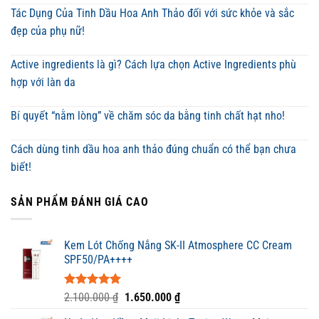
Tác Dụng Của Tinh Dầu Hoa Anh Thảo đối với sức khỏe và sắc
đẹp của phụ nữ!
Active ingredients là gì? Cách lựa chọn Active Ingredients phù
hợp với làn da
Bí quyết “nằm lòng” về chăm sóc da bằng tinh chất hạt nho!
Cách dùng tinh dầu hoa anh thảo đúng chuẩn có thể bạn chưa
biết!
SẢN PHẨM ĐÁNH GIÁ CAO
Kem Lót Chống Nắng SK-II Atmosphere CC Cream
SPF50/PA++++
Được xếp
Giá
Giá
2.100.000
₫
1.650.000
₫
hạng
5.00
gốc
hiện
5 sao