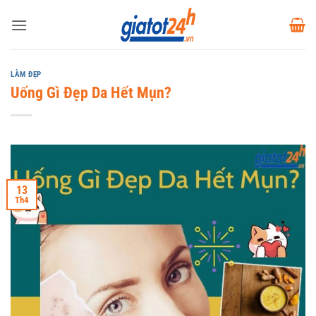
Bỏ
qua
nội
dung
LÀM ĐẸP
Uống Gì Đẹp Da Hết Mụn?
13
Th4