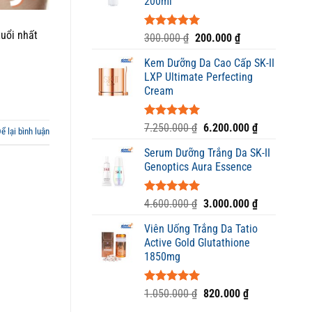
200ml
1.650.000 ₫
tuổi nhất
Được xếp
Giá
Giá
300.000
₫
200.000
₫
hạng
5.00
gốc
hiện
5 sao
Kem Dưỡng Da Cao Cấp SK-II
là:
tại
LXP Ultimate Perfecting
300.000 ₫.
là:
Cream
200.000 ₫.
Được xếp
Giá
Giá
7.250.000
₫
6.200.000
₫
ể lại bình luận
hạng
5.00
gốc
hiện
5 sao
Serum Dưỡng Trắng Da SK-II
là:
tại
Genoptics Aura Essence
7.250.000 ₫.
là:
6.200.000 ₫
Được xếp
Giá
Giá
4.600.000
₫
3.000.000
₫
hạng
5.00
gốc
hiện
5 sao
Viên Uống Trắng Da Tatio
là:
tại
Active Gold Glutathione
4.600.000 ₫.
là:
1850mg
3.000.000 ₫
Được xếp
Giá
Giá
1.050.000
₫
820.000
₫
hạng
5.00
gốc
hiện