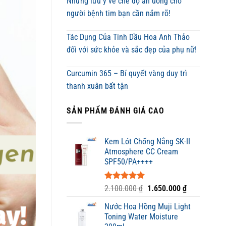
Những lưu ý về chế độ ăn uống cho
người bệnh tim bạn cần nắm rõ!
Tác Dụng Của Tinh Dầu Hoa Anh Thảo
đối với sức khỏe và sắc đẹp của phụ nữ!
Curcumin 365 – Bí quyết vàng duy trì
thanh xuân bất tận
SẢN PHẨM ĐÁNH GIÁ CAO
Kem Lót Chống Nắng SK-II
Atmosphere CC Cream
SPF50/PA++++
Được xếp
Giá
Giá
2.100.000
₫
1.650.000
₫
hạng
5.00
gốc
hiện
5 sao
Nước Hoa Hồng Muji Light
là:
tại
Toning Water Moisture
2.100.000 ₫.
là: