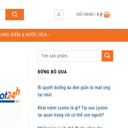
GIỎ HÀNG /
0
₫
RANG ĐIỂM & NƯỚC HOA
ĐỪNG BỎ QUA
Bí quyết dưỡng da đơn giản từ mật ong
tại nhà!
Khái niệm Lysine là gì? Tại sao Lysine
lại quan trọng với cơ thể con người?