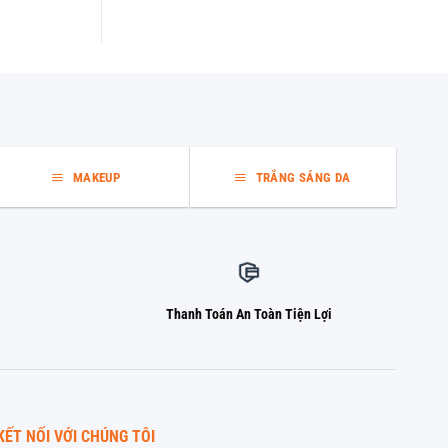
5 sao
là:
tại
1.050.000 ₫.
là:
820.000 ₫.
MAKEUP
TRẮNG SÁNG DA
Thanh Toán An Toàn Tiện Lợi
KẾT NỐI VỚI CHÚNG TÔI