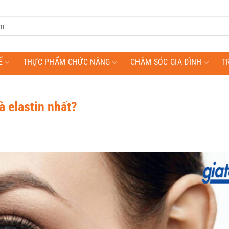
Ể
THỰC PHẨM CHỨC NĂNG
CHĂM SÓC GIA ĐÌNH
T
 elastin nhất?