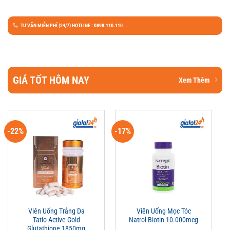
TƯ VẤN MIỄN PHÍ (24/7) HOTLINE : 0898.110.110
GIÁ TỐT HÔM NAY
Xem Thêm
-22%
-17%
Viên Uống Trắng Da
Viên Uống Mọc Tóc
Tatio Active Gold
Natrol Biotin 10.000mcg
Glutathione 1850mg