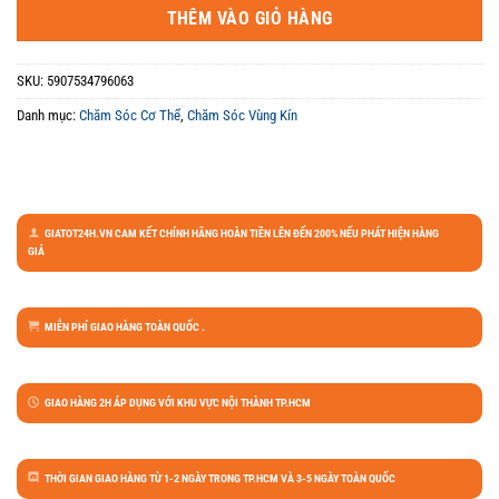
THÊM VÀO GIỎ HÀNG
SKU:
5907534796063
Danh mục:
Chăm Sóc Cơ Thể
,
Chăm Sóc Vùng Kín
GIATOT24H.VN CAM KẾT CHÍNH HÃNG HOÀN TIỀN LÊN ĐẾN 200% NẾU PHÁT HIỆN HÀNG
GIẢ
MIỄN PHÍ GIAO HÀNG TOÀN QUỐC .
GIAO HÀNG 2H ÁP DỤNG VỚI KHU VỰC NỘI THÀNH TP.HCM
THỜI GIAN GIAO HÀNG TỪ 1-2 NGÀY TRONG TP.HCM VÀ 3-5 NGÀY TOÀN QUỐC