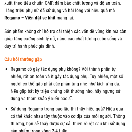
xuất theo tiêu chuẩn GMP, đảm bảo chất lượng và độ an toàn.
Hàng triệu phụ nữ đã sử dụng và hài lòng với hiệu quả mà
Regamo – Viên đặt se khít
mang lại.
Sản phẩm không chỉ hỗ trợ cải thiện các vấn đề vùng kín mà còn
giúp tăng cường sinh lý nữ, nâng cao chất lượng cuộc sống và
duy trì hạnh phúc gia đình.
Câu hỏi thường gặp
Regamo có gây tác dụng phụ không? Với thành phần tự
nhiên, rất an toàn và ít gây tác dụng phụ. Tuy nhiên, một số
người có thể gặp phải các phản ứng nhẹ như kích ứng da.
Nếu gặp bất kỳ triệu chứng bất thường nào, hãy ngưng sử
dụng và tham khảo ý kiến bác sĩ.
Sử dụng Regamo trong bao lâu thì thấy hiệu quả? Hiệu quả
có thể khác nhau tùy thuộc vào cơ địa của mỗi người. Thông
thường, bạn sẽ thấy được sự cải thiện rõ rệt sau khi sử dụng
sản phẩm trong vòng 2-4 tuần.