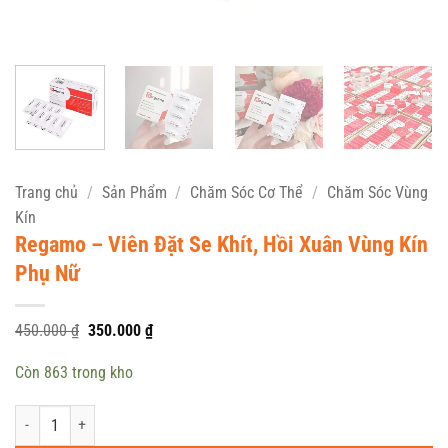
Trang chủ
/
Sản Phẩm
/
Chăm Sóc Cơ Thể
/
Chăm Sóc Vùng
Kín
Regamo – Viên Đặt Se Khít, Hồi Xuân Vùng Kín
Phụ Nữ
Giá
Giá
450.000
₫
350.000
₫
gốc
hiện
là:
tại
Còn 863 trong kho
450.000 ₫.
là:
350.000 ₫.
Regamo - Viên Đặt Se Khít, Hồi Xuân Vùng Kín Phụ Nữ số lượng