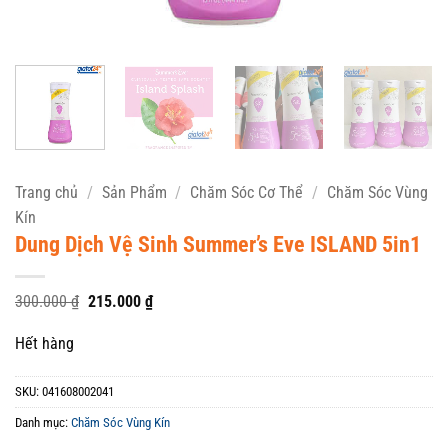
Trang chủ
/
Sản Phẩm
/
Chăm Sóc Cơ Thể
/
Chăm Sóc Vùng
Kín
Dung Dịch Vệ Sinh Summer’s Eve ISLAND 5in1
Giá
Giá
300.000
₫
215.000
₫
gốc
hiện
là:
tại
Hết hàng
300.000 ₫.
là:
215.000 ₫.
SKU:
041608002041
Danh mục:
Chăm Sóc Vùng Kín