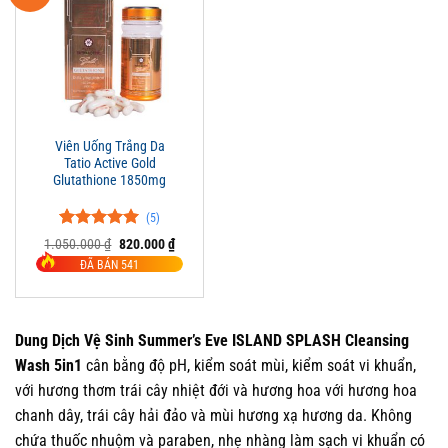
Viên Uống Trắng Da
Tatio Active Gold
Glutathione 1850mg
(5)
5.00
5
trên 5
Giá
Giá
1.050.000
₫
820.000
₫
đánh giá
gốc
hiện
ĐÃ BÁN 541
là:
tại
1.050.000 ₫.
là:
820.000 ₫.
Dung Dịch Vệ Sinh Summer’s Eve ISLAND SPLASH Cleansing
Wash 5in1
cân bằng độ pH, kiểm soát mùi, kiểm soát vi khuẩn,
với hương thơm trái cây nhiệt đới và hương hoa với hương hoa
chanh dây, trái cây hải đảo và mùi hương xạ hương da. Không
chứa thuốc nhuộm và paraben, nhẹ nhàng làm sạch vi khuẩn có