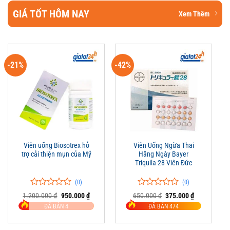
GIÁ TỐT HÔM NAY
Xem Thêm
-21%
-42%
Viên uống Biosotrex hỗ
Viên Uống Ngừa Thai
trợ cải thiện mụn của Mỹ
Hằng Ngày Bayer
Triquila 28 Viên Đức
(0)
(0)
0
0
0
0
Giá
Giá
Giá
Giá
1.200.000
₫
950.000
₫
650.000
₫
375.000
₫
trên
gốc
hiện
trên
gốc
hiện
ĐÃ BÁN 4
ĐÃ BÁN 474
là:
tại
là:
tại
5
5
1.200.000 ₫.
là:
650.000 ₫.
là:
đánh
đánh
950.000 ₫.
375.000 ₫.
giá
giá