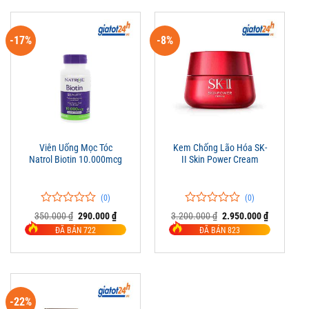
-17%
-8%
Viên Uống Mọc Tóc
Kem Chống Lão Hóa SK-
Natrol Biotin 10.000mcg
II Skin Power Cream
(0)
(0)
0
0
0
0
Giá
Giá
Giá
Giá
350.000
₫
290.000
₫
3.200.000
₫
2.950.000
₫
trên
gốc
hiện
trên
gốc
hiện
ĐÃ BÁN 722
ĐÃ BÁN 823
là:
tại
là:
tại
5
5
350.000 ₫.
là:
3.200.000 ₫.
là:
đánh
đánh
290.000 ₫.
2.950.000 
giá
giá
-22%