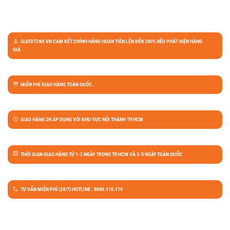
GIATOT24H.VN CAM KẾT CHÍNH HÃNG HOÀN TIỀN LÊN ĐẾN 200% NẾU PHÁT HIỆN HÀNG
GIẢ
MIỄN PHÍ GIAO HÀNG TOÀN QUỐC .
GIAO HÀNG 2H ÁP DỤNG VỚI KHU VỰC NỘI THÀNH TP.HCM
THỜI GIAN GIAO HÀNG TỪ 1-2 NGÀY TRONG TP.HCM VÀ 3-5 NGÀY TOÀN QUỐC
TƯ VẤN MIỄN PHÍ (24/7) HOTLINE : 0898.110.110