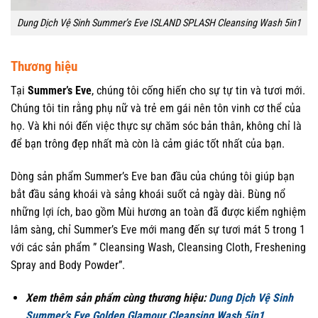
Dung Dịch Vệ Sinh Summer’s Eve ISLAND SPLASH Cleansing Wash 5in1
Thương hiệu
Tại
Summer’s Eve
, chúng tôi cống hiến cho sự tự tin và tươi mới.
Chúng tôi tin rằng phụ nữ và trẻ em gái nên tôn vinh cơ thể của
họ. Và khi nói đến việc thực sự chăm sóc bản thân, không chỉ là
để bạn trông đẹp nhất mà còn là cảm giác tốt nhất của bạn.
Dòng sản phẩm Summer’s Eve ban đầu của chúng tôi giúp bạn
bắt đầu sảng khoái và sảng khoái suốt cả ngày dài. Bùng nổ
những lợi ích, bao gồm Mùi hương an toàn đã được kiểm nghiệm
lâm sàng, chỉ Summer’s Eve mới mang đến sự tươi mát 5 trong 1
với các sản phẩm ” Cleansing Wash, Cleansing Cloth, Freshening
Spray and Body Powder”.
Xem thêm sản phẩm cùng thương hiệu:
Dung Dịch Vệ Sinh
Summer’s Eve Golden Glamour Cleansing Wash 5in1