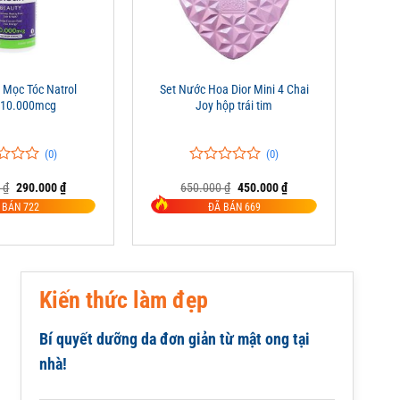
+
 Mọc Tóc Natrol
Set Nước Hoa Dior Mini 4 Chai
n 10.000mcg
Joy hộp trái tim
(0)
(0)
0
0
Giá
Giá
Giá
Giá
0
₫
290.000
₫
650.000
₫
450.000
₫
trên
gốc
hiện
gốc
hiện
5
 BÁN 722
ĐÃ BÁN 669
là:
tại
là:
tại
đánh
350.000 ₫.
là:
650.000 ₫.
là:
giá
290.000 ₫.
450.000 ₫.
Kiến thức làm đẹp
Bí quyết dưỡng da đơn giản từ mật ong tại
nhà!