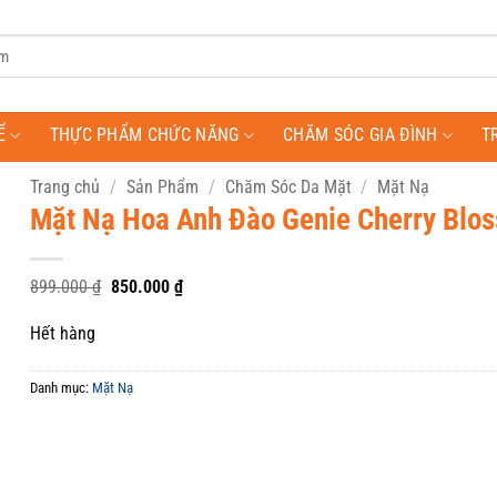
Ể
THỰC PHẨM CHỨC NĂNG
CHĂM SÓC GIA ĐÌNH
T
Trang chủ
/
Sản Phẩm
/
Chăm Sóc Da Mặt
/
Mặt Nạ
Mặt Nạ Hoa Anh Đào Genie Cherry Blo
Giá
Giá
899.000
₫
850.000
₫
gốc
hiện
là:
tại
Hết hàng
899.000 ₫.
là:
850.000 ₫.
Danh mục:
Mặt Nạ