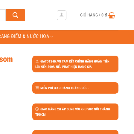
GIỎ HÀNG /
0
₫
RANG ĐIỂM & NƯỚC HOA
ssom
GIATOT24H.VN CAM KẾT CHÍNH HÃNG HOÀN TIỀN
LÊN ĐẾN 200% NẾU PHÁT HIỆN HÀNG GIẢ
MIỄN PHÍ GIAO HÀNG TOÀN QUỐC .
GIAO HÀNG 2H ÁP DỤNG VỚI KHU VỰC NỘI THÀNH
TP.HCM