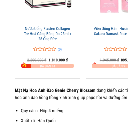
+
+
Nước Uống Elasten Collagen
Viên Uống Hàm Hươn
Trẻ Hoá Căng Bóng Da 25ml x
Sakura Damask Rose
28 Ống Đức
(0)
0
0
0
0
Giá
Giá
Giá
2.200.000
₫
1.810.000
₫
1.045.000
₫
895
trên
trên
gốc
hiện
gốc
5
5
ĐÃ BÁN 14
ĐÃ BÁN 9
là:
tại
là:
đánh
đánh
2.200.000 ₫.
là:
1.04
giá
giá
1.810.000 ₫.
Mặt Nạ Hoa Anh Đào Genie Cherry Blossom
đang khiến các t
hoa anh đào hồng hồng xinh xinh giúp phục hồi và dưỡng ẩm l
Quy cách: Hộp 4 miếng .
Xuất xứ: Hàn Quốc.