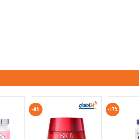
-8%
-17%