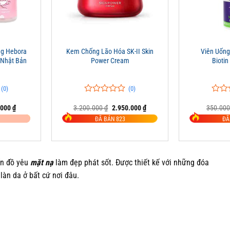
+
+
g Hebora
Kem Chống Lão Hóa SK-II Skin
Viên Uống
 Nhật Bản
Power Cream
Bioti
(0)
(0)
0
0
0
0
Giá
Giá
Giá
.000
₫
3.200.000
₫
2.950.000
₫
350.00
trên
trên
hiện
gốc
hiện
5
5
ĐÃ BÁN 823
ĐÃ
tại
là:
tại
đánh
đánh
5.000 ₫.
là:
3.200.000 ₫.
là:
giá
giá
895.000 ₫.
2.950.000 ₫.
ín đồ yêu
mặt nạ
làm đẹp phát sốt. Được thiết kế với những đóa
àn da ở bất cứ nơi đâu.