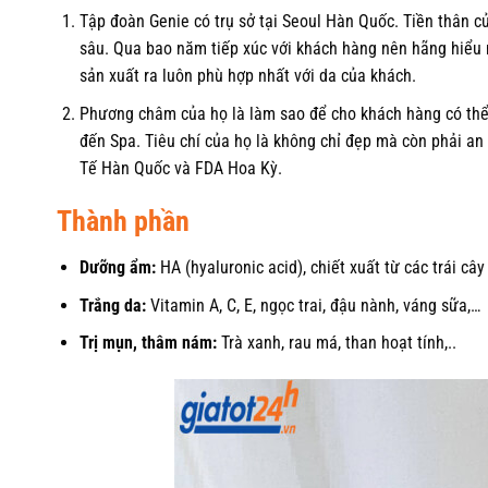
Tập đoàn Genie có trụ sở tại Seoul Hàn Quốc. Tiền thân 
sâu. Qua bao năm tiếp xúc với khách hàng nên hãng hiểu 
sản xuất ra luôn phù hợp nhất với da của khách.
Phương châm của họ là làm sao để cho khách hàng có th
đến Spa. Tiêu chí của họ là không chỉ đẹp mà còn phải a
Tế Hàn Quốc và FDA Hoa Kỳ.
Thành phần
Dưỡng ẩm:
HA (hyaluronic acid), chiết xuất từ các trái câ
Trắng da:
Vitamin A, C, E, ngọc trai, đậu nành, váng sữa,…
Trị mụn, thâm nám:
Trà xanh, rau má, than hoạt tính,..