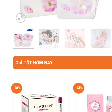
GIÁ TỐT HÔM NAY
-18%
-14%