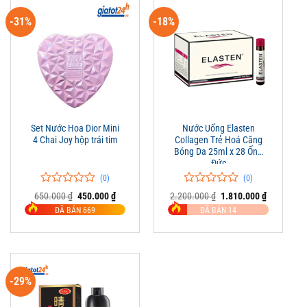
-31%
-18%
Set Nước Hoa Dior Mini
Nước Uống Elasten
4 Chai Joy hộp trái tim
Collagen Trẻ Hoá Căng
Bóng Da 25ml x 28 Ống
Đức
(0)
(0)
0
0
0
0
Giá
Giá
Giá
Giá
650.000
₫
450.000
₫
2.200.000
₫
1.810.000
₫
trên
gốc
hiện
trên
gốc
hiện
ĐÃ BÁN 669
ĐÃ BÁN 14
là:
tại
là:
tại
5
5
650.000 ₫.
là:
2.200.000 ₫.
là:
đánh
đánh
450.000 ₫.
1.810.000 
giá
giá
-29%