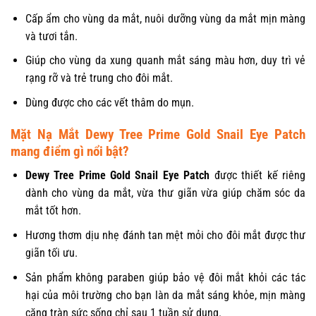
Cấp ẩm cho vùng da mắt, nuôi dưỡng vùng da mắt mịn màng
và tươi tắn.
Giúp cho vùng da xung quanh mắt sáng màu hơn, duy trì vẻ
rạng rỡ và trẻ trung cho đôi mắt.
Dùng được cho các vết thâm do mụn.
Mặt Nạ Mắt Dewy Tree Prime Gold Snail Eye Patch
mang điểm gì nổi bật?
Dewy Tree Prime Gold Snail Eye Patch
được thiết kế riêng
dành cho vùng da mắt, vừa thư giãn vừa giúp chăm sóc da
mắt tốt hơn.
Hương thơm dịu nhẹ đánh tan mệt mỏi cho đôi mắt được thư
giãn tối ưu.
Sản phẩm không paraben giúp bảo vệ đôi mắt khỏi các tác
hại của môi trường cho bạn làn da mắt sáng khỏe, mịn màng
căng tràn sức sống chỉ sau 1 tuần sử dụng.