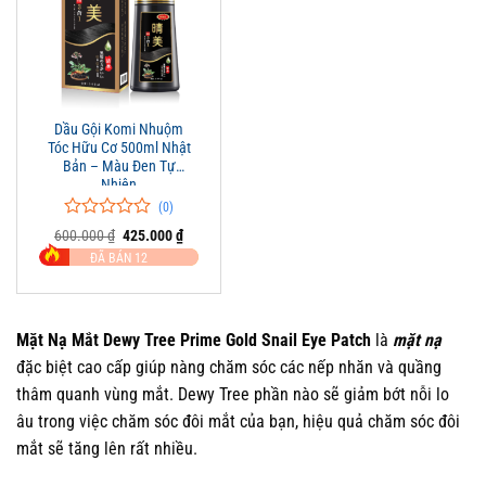
Dầu Gội Komi Nhuộm
Tóc Hữu Cơ 500ml Nhật
Bản – Màu Đen Tự
Nhiên
(0)
0
0
Giá
Giá
600.000
₫
425.000
₫
trên
gốc
hiện
ĐÃ BÁN 12
là:
tại
5
600.000 ₫.
là:
đánh
425.000 ₫.
giá
Mặt Nạ Mắt Dewy Tree Prime Gold Snail Eye Patch
là
mặt nạ
đặc biệt cao cấp giúp nàng chăm sóc các nếp nhăn và quầng
thâm quanh vùng mắt. Dewy Tree phần nào sẽ giảm bớt nỗi lo
âu trong việc chăm sóc đôi mắt của bạn, hiệu quả chăm sóc đôi
mắt sẽ tăng lên rất nhiều.