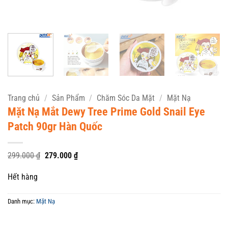
Trang chủ
/
Sản Phẩm
/
Chăm Sóc Da Mặt
/
Mặt Nạ
Mặt Nạ Mắt Dewy Tree Prime Gold Snail Eye
Patch 90gr Hàn Quốc
Giá
Giá
299.000
₫
279.000
₫
gốc
hiện
là:
tại
Hết hàng
299.000 ₫.
là:
279.000 ₫.
Danh mục:
Mặt Nạ