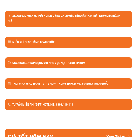
GIATOT24H.VN CAM KẾT CHÍNH HÃNG HOÀN TIỀN LÊN ĐẾN 200% NẾU PHÁT HIỆN HÀNG
GIẢ
MIỄN PHÍ GIAO HÀNG TOÀN QUỐC .
GIAO HÀNG 2H ÁP DỤNG VỚI KHU VỰC NỘI THÀNH TP.HCM
THỜI GIAN GIAO HÀNG TỪ 1-2 NGÀY TRONG TP.HCM VÀ 3-5 NGÀY TOÀN QUỐC
TƯ VẤN MIỄN PHÍ (24/7) HOTLINE : 0898.110.110