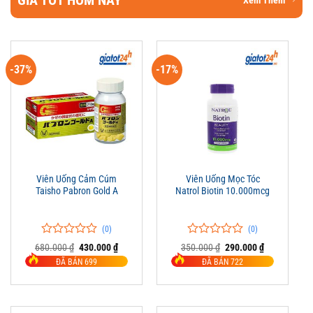
GIÁ TỐT HÔM NAY
Xem Thêm
-37%
-17%
Viên Uống Cảm Cúm
Viên Uống Mọc Tóc
Taisho Pabron Gold A
Natrol Biotin 10.000mcg
(0)
(0)
0
0
0
0
Giá
Giá
Giá
Giá
680.000
₫
430.000
₫
350.000
₫
290.000
₫
trên
gốc
hiện
trên
gốc
hiện
ĐÃ BÁN 699
ĐÃ BÁN 722
là:
tại
là:
tại
5
5
680.000 ₫.
là:
350.000 ₫.
là:
đánh
đánh
430.000 ₫.
290.000 ₫.
giá
giá