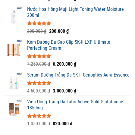
hạng
5.00
gốc
hiện
5 sao
Nước Hoa Hồng Muji Light Toning Water Moisture
là:
tại
200ml
2.100.000 ₫.
là:
1.650.000 ₫.
Được xếp
Giá
Giá
300.000
₫
200.000
₫
hạng
5.00
gốc
hiện
5 sao
Kem Dưỡng Da Cao Cấp SK-II LXP Ultimate
là:
tại
Perfecting Cream
300.000 ₫.
là:
200.000 ₫.
Được xếp
Giá
Giá
7.250.000
₫
6.200.000
₫
hạng
5.00
gốc
hiện
5 sao
Serum Dưỡng Trắng Da SK-II Genoptics Aura Essence
là:
tại
7.250.000 ₫.
là:
6.200.000 ₫.
Được xếp
Giá
Giá
4.600.000
₫
3.000.000
₫
hạng
5.00
gốc
hiện
5 sao
Viên Uống Trắng Da Tatio Active Gold Glutathione
là:
tại
1850mg
4.600.000 ₫.
là:
3.000.000 ₫.
Được xếp
Giá
Giá
1.050.000
₫
820.000
₫
hạng
5.00
gốc
hiện
5 sao