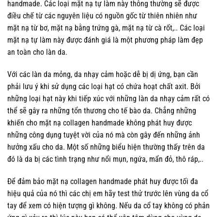
handmade. Các loại mặt nạ tự làm này thông thường sẽ được
điều chế từ các nguyên liệu có nguồn gốc từ thiên nhiên như
mặt nạ từ bơ, mặt nạ bằng trứng gà, mặt nạ từ cà rốt,.. Các loại
mặt nạ tự làm này được đánh giá là một phương pháp làm đẹp
an toàn cho làn da.
Với các làn da mỏng, da nhạy cảm hoặc dễ bị dị ứng, bạn cần
phải lưu ý khi sử dụng các loại hạt có chứa hoạt chất axit. Bởi
những loại hạt này khi tiếp xúc với những làn da nhạy cảm rất có
thể sẽ gây ra những tổn thương cho tế bào da. Chẳng những
khiến cho mặt nạ collagen handmade không phát huy được
những công dụng tuyệt vời của nó mà còn gây đến những ảnh
hưởng xấu cho da. Một số những biểu hiện thường thấy trên da
đó là da bị các tình trạng như nổi mụn, ngứa, mẩn đỏ, thô ráp,..
Để đảm bảo mặt nạ collagen handmade phát huy được tối đa
hiệu quả của nó thì các chị em hãy test thử trước lên vùng da cổ
tay để xem có hiện tượng gì không. Nếu da cổ tay không có phản