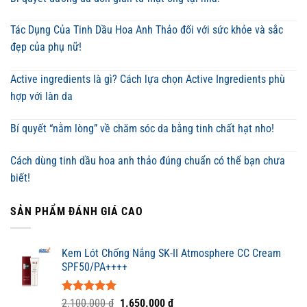
Tác Dụng Của Tinh Dầu Hoa Anh Thảo đối với sức khỏe và sắc
đẹp của phụ nữ!
Active ingredients là gì? Cách lựa chọn Active Ingredients phù
hợp với làn da
Bí quyết “nằm lòng” về chăm sóc da bằng tinh chất hạt nho!
Cách dùng tinh dầu hoa anh thảo đúng chuẩn có thể bạn chưa
biết!
SẢN PHẨM ĐÁNH GIÁ CAO
Kem Lót Chống Nắng SK-II Atmosphere CC Cream
SPF50/PA++++
Được xếp
Giá
Giá
2.100.000
₫
1.650.000
₫