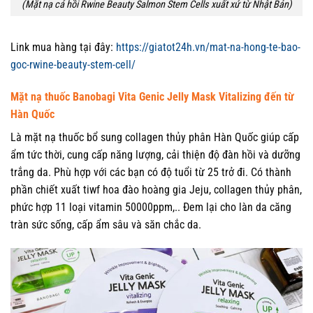
(Mặt nạ cá hồi Rwine Beauty Salmon Stem Cells xuất xứ từ Nhật Bản)
Link mua hàng tại đây:
https://giatot24h.vn/mat-na-hong-te-bao-
goc-rwine-beauty-stem-cell/
Mặt nạ thuốc Banobagi Vita Genic Jelly Mask Vitalizing đến từ
Hàn Quốc
Là mặt nạ thuốc bổ sung collagen thủy phân Hàn Quốc giúp cấp
ẩm tức thời, cung cấp năng lượng, cải thiện độ đàn hồi và dưỡng
trắng da. Phù hợp với các bạn có độ tuổi từ 25 trở đi. Có thành
phần chiết xuất tiwf hoa đào hoàng gia Jeju, collagen thủy phân,
phức hợp 11 loại vitamin 50000ppm,.. Đem lại cho làn da căng
tràn sức sống, cấp ẩm sâu và săn chắc da.