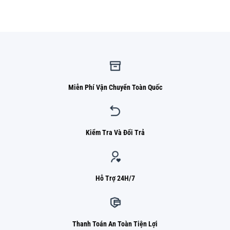
là:
tại
1.050.000 ₫.
là:
820.000 ₫.
Miễn Phí Vận Chuyển Toàn Quốc
Kiểm Tra Và Đổi Trả
Hỗ Trợ 24H/7
Thanh Toán An Toàn Tiện Lợi