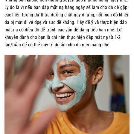
Lý do là vì nếu bạn đắp mặt nạ hàng ngày sẽ làm cho da dễ gặp
các hiện tượng dư thừa dưỡng chất gây dị ứng, nổi mụn đỏ khiến
da bị mất đi vẻ đpẹ và sức đề kháng. Hãy để ý và thực hiện đắp
mặt nạ có điều độ để tránh các vấn đề đáng tiếc bạn nhé. Lời
khuyên dành cho bạn là chỉ nên thực hiện đắp mặt nạ từ 1-2
lần/tuần để có thể duy trì độ ẩm cho da mịn màng nhé.