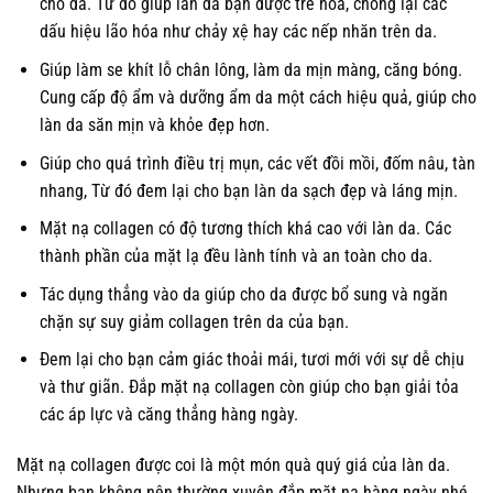
cho da. Từ đó giúp làn da bạn được trẻ hóa, chống lại các
dấu hiệu lão hóa như chảy xệ hay các nếp nhăn trên da.
Giúp làm se khít lỗ chân lông, làm da mịn màng, căng bóng.
Cung cấp độ ẩm và dưỡng ẩm da một cách hiệu quả, giúp cho
làn da săn mịn và khỏe đẹp hơn.
Giúp cho quá trình điều trị mụn, các vết đồi mồi, đốm nâu, tàn
nhang, Từ đó đem lại cho bạn làn da sạch đẹp và láng mịn.
Mặt nạ collagen có độ tương thích khá cao với làn da. Các
thành phần của mặt lạ đều lành tính và an toàn cho da.
Tác dụng thẳng vào da giúp cho da được bổ sung và ngăn
chặn sự suy giảm collagen trên da của bạn.
Đem lại cho bạn cảm giác thoải mái, tươi mới với sự dễ chịu
và thư giãn. Đắp mặt nạ collagen còn giúp cho bạn giải tỏa
các áp lực và căng thẳng hàng ngày.
Mặt nạ collagen được coi là một món quà quý giá của làn da.
Nhưng bạn không nên thường xuyên đắp mặt nạ hàng ngày nhé.