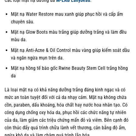
Các loại mặt nạ dưỡng da
M-LAB Lánybeau
:
Mặt nạ Water Restore mau xanh giúp phục hồi và cấp ẩm
chuyên sâu.
Mặt nạ Glow Boots màu trắng giúp dưỡng trắng và làm đều
màu da.
Mặt nạ Anti-Acne & Oil Control màu vàng giúp kiểm soát dầu
và ngăn ngừa mụn trên da.
Mặt nạ hồng tế bào gốc Rwine Beauty Stem Cell trắng hồng
da
Là loại mặt nạ có khả năng dưỡng trắng đáng kinh ngạc và có
mức an toàn tuyệt đối với cả da nhạy cảm. Mặt nạ không chứa
cồn, paraben, dấu khoáng, hóa chất hay nước hoa nhân tạo. Có
công dụng chống oxy hóa da, phục hồi các chức năng tự nhiên
của da, làm giảm các triệu chứng mẩn đỏ và viêm. Bên cạnh đó
còn thúc đẩy quá trình chữa lành vết thương, cân bằng độ ẩm,
ngừa khô da và làm chậm quá trình lão hóa.