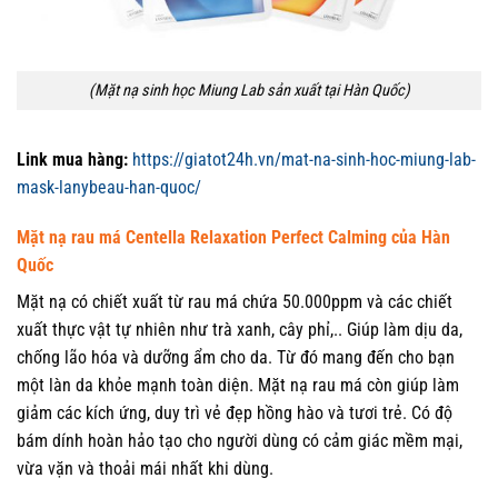
(Mặt nạ sinh học Miung Lab sản xuất tại Hàn Quốc)
Link mua hàng:
https://giatot24h.vn/mat-na-sinh-hoc-miung-lab-
mask-lanybeau-han-quoc/
Mặt nạ rau má Centella Relaxation Perfect Calming của Hàn
Quốc
Mặt nạ có chiết xuất từ rau má chứa 50.000ppm và các chiết
xuất thực vật tự nhiên như trà xanh, cây phỉ,.. Giúp làm dịu da,
chống lão hóa và dưỡng ẩm cho da. Từ đó mang đến cho bạn
một làn da khỏe mạnh toàn diện. Mặt nạ rau má còn giúp làm
giảm các kích ứng, duy trì vẻ đẹp hồng hào và tươi trẻ. Có độ
bám dính hoàn hảo tạo cho người dùng có cảm giác mềm mại,
vừa vặn và thoải mái nhất khi dùng.