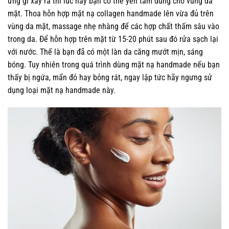
ứng gì xảy ra thì lúc này bạn có thể yên tâm dùng cho vùng da
mặt. Thoa hỗn hợp mặt nạ collagen handmade lên vừa đủ trên
vùng da mặt, massage nhẹ nhàng để các hợp chất thấm sâu vào
trong da. Để hỗn hợp trên mặt từ 15-20 phút sau đó rửa sạch lại
với nước. Thế là bạn đã có một làn da căng mướt mịn, sáng
bóng. Tuy nhiên trong quá trình dùng mặt nạ handmade nếu bạn
thấy bị ngứa, mẩn đỏ hay bỏng rát, ngay lập tức hãy ngưng sử
dụng loại mặt nạ handmade này.