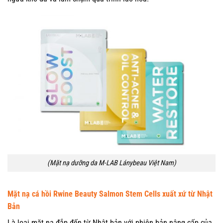
(Mặt nạ dưỡng da M-LAB Lánybeau Việt Nam)
Mặt nạ cá hồi Rwine Beauty Salmon Stem Cells xuất xứ từ Nhật
Bản
Là loại mặt nạ đắp đến từ Nhật bản với phiên bản nâng cấp của