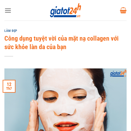
Bỏ
qua
nội
dung
LÀM ĐẸP
Công dụng tuyệt vời của mặt nạ collagen với
sức khỏe làn da của bạn
12
Th7