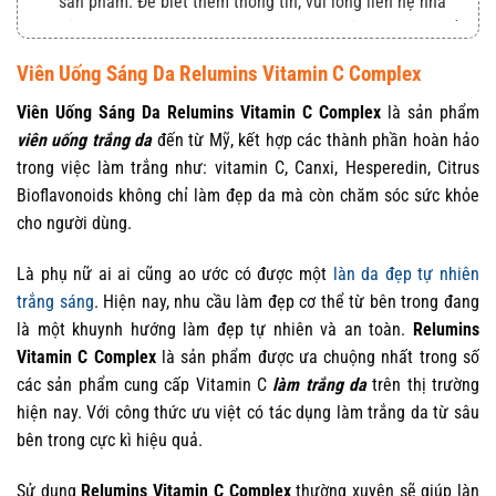
sản phẩm. Để biết thêm thông tin, vui lòng liên hệ nhà
sản xuất. Nội dung trên trang web này chỉ được dùng để
tham khảo, không thể thay thế chỉ dẫn của dược sỹ, bác
Viên Uống Sáng Da Relumins Vitamin C Complex
sỹ và các chuyên gia sức khỏe. Bạn không nên sử dụng
Viên Uống Sáng Da Relumins Vitamin C Complex
là sản phẩm
thông tin này để tự chẩn đoán và điều trị bệnh của
viên uống trắng da
đến từ Mỹ, kết hợp các thành phần hoàn hảo
mình. Hãy liên hệ các cơ quan y tế ngay lập tức nếu bạn
trong việc làm trắng như: vitamin C, Canxi, Hesperedin, Citrus
nghi ngờ mình đang gặp vấn đề về sức khỏe. Các thông
Bioflavonoids không chỉ làm đẹp da mà còn chăm sóc sức khỏe
tin và công bố liên quan đến thực phẩm chức năng
cho người dùng.
giảm cân chưa được thẩm định bởi Cục quản lý Thực
phẩm và Dược phẩm, cũng như không được dùng để
Là phụ nữ ai ai cũng ao ước có được một
làn da đẹp tự nhiên
chẩn đoán, điều trị, chữa trị, hay phòng ngừa bệnh tật
trắng sáng
. Hiện nay, nhu cầu làm đẹp cơ thể từ bên trong đang
cùng các vấn đề sức khỏe khác. Chúng tôi không chịu
là một khuynh hướng làm đẹp tự nhiên và an toàn.
Relumins
trách nhiệm về nhầm lẫn hay sai lệch về sản phẩm.
Vitamin C Complex
là sản phẩm được ưa chuộng nhất trong số
các sản phẩm cung cấp Vitamin C
làm trắng da
trên thị trường
hiện nay. Với công thức ưu việt có tác dụng làm trắng da từ sâu
bên trong cực kì hiệu quả.
Sử dụng
Relumins Vitamin C Complex
thường xuyên sẽ giúp làn