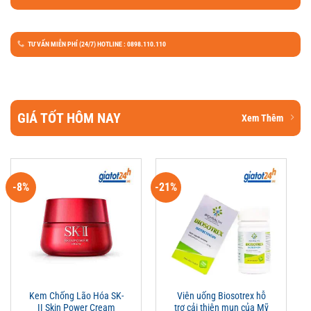
TƯ VẤN MIỄN PHÍ (24/7) HOTLINE : 0898.110.110
GIÁ TỐT HÔM NAY
Xem Thêm
-8%
-21%
Kem Chống Lão Hóa SK-
Viên uống Biosotrex hỗ
II Skin Power Cream
trợ cải thiện mụn của Mỹ