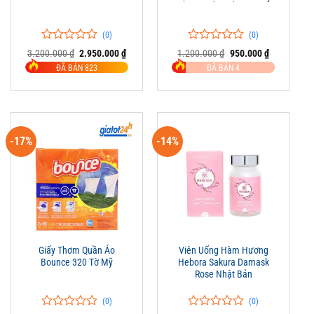
(0)
(0)
0
0
0
0
Giá
Giá
Giá
Giá
3.200.000
₫
2.950.000
₫
1.200.000
₫
950.000
₫
trên
gốc
hiện
trên
gốc
hiện
ĐÃ BÁN 823
ĐÃ BÁN 4
là:
tại
là:
tại
5
5
3.200.000 ₫.
là:
1.200.000 ₫.
là:
đánh
đánh
2.950.000 ₫.
950.000 ₫.
giá
giá
-17%
-14%
Giấy Thơm Quần Áo
Viên Uống Hàm Hương
Bounce 320 Tờ Mỹ
Hebora Sakura Damask
Rose Nhật Bản
(0)
(0)