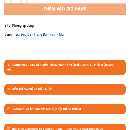
THÊM VÀO GIỎ HÀNG
SKU:
Không áp dụng
Danh mục:
Đẹp Da - Trắng Da - Nám - Mụn
GIATOT24H.VN CAM KẾT CHÍNH HÃNG HOÀN TIỀN LÊN ĐẾN 200% NẾU PHÁT HIỆN HÀNG
GIẢ
MIỄN PHÍ GIAO HÀNG TOÀN QUỐC .
GIAO HÀNG 2H ÁP DỤNG VỚI KHU VỰC NỘI THÀNH TP.HCM
THỜI GIAN GIAO HÀNG TỪ 1-2 NGÀY TRONG TP.HCM VÀ 3-5 NGÀY TOÀN QUỐC