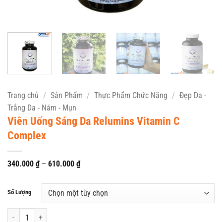
Trang chủ
/
Sản Phẩm
/
Thực Phẩm Chức Năng
/
Đẹp Da -
Trắng Da - Nám - Mụn
Viên Uống Sáng Da Relumins Vitamin C
Complex
Khoảng
340.000
₫
–
610.000
₫
giá:
từ
340.000 ₫
Số Lượng
đến
610.000 ₫
Viên Uống Sáng Da Relumins Vitamin C Complex số lượng