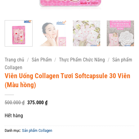
Trang chủ
/
Sản Phẩm
/
Thực Phẩm Chức Năng
/
Sản phẩm
Collagen
Viên Uống Collagen Tươi Softcapsule 30 Viên
(Màu hồng)
Giá
Giá
500.000
₫
375.000
₫
gốc
hiện
là:
tại
Hết hàng
500.000 ₫.
là:
375.000 ₫.
Danh mục:
Sản phẩm Collagen