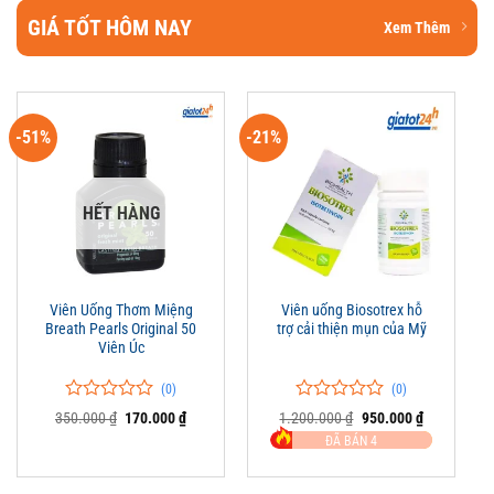
GIÁ TỐT HÔM NAY
Xem Thêm
-51%
-21%
HẾT HÀNG
Viên Uống Thơm Miệng
Viên uống Biosotrex hỗ
Breath Pearls Original 50
trợ cải thiện mụn của Mỹ
Viên Úc
(0)
(0)
0
0
0
0
Giá
Giá
Giá
Giá
350.000
₫
170.000
₫
1.200.000
₫
950.000
₫
trên
gốc
hiện
trên
gốc
hiện
ĐÃ BÁN 4
là:
tại
là:
tại
5
5
350.000 ₫.
là:
1.200.000 ₫.
là:
đánh
đánh
170.000 ₫.
950.000 ₫.
giá
giá