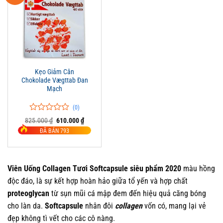
Kẹo Giảm Cân
Chokolade Vægttab Đan
Mạch
(0)
0
0
Giá
Giá
825.000
₫
610.000
₫
trên
gốc
hiện
ĐÃ BÁN 793
là:
tại
5
825.000 ₫.
là:
đánh
610.000 ₫.
giá
Viên Uống Collagen Tươi Softcapsule siêu phẩm 2020
màu hồng
độc đáo, là sự kết hợp hoàn hảo giữa tổ yến và hợp chất
proteoglycan
từ sụn mũi cá mập đem đến hiệu quả căng bóng
cho làn da.
Softcapsule
nhân đôi
collagen
vốn có, mang lại vẻ
đẹp không tì vết cho các cô nàng.