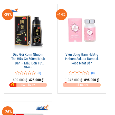
-29%
-14%
Dầu Gội Komi Nhuộm
Viên Uống Hàm Hương
Tóc Hữu Cơ 500ml Nhật
Hebora Sakura Damask
Bản – Màu Đen Tự
Rose Nhật Bản
Nhiên
(0)
(0)
0
0
0
0
Giá
Giá
Giá
Giá
600.000
₫
425.000
₫
1.045.000
₫
895.000
₫
trên
gốc
hiện
trên
gốc
hiện
ĐÃ BÁN 12
ĐÃ BÁN 9
là:
tại
là:
tại
5
5
600.000 ₫.
là:
1.045.000 ₫.
là:
đánh
đánh
425.000 ₫.
895.000 ₫.
giá
giá
-26%