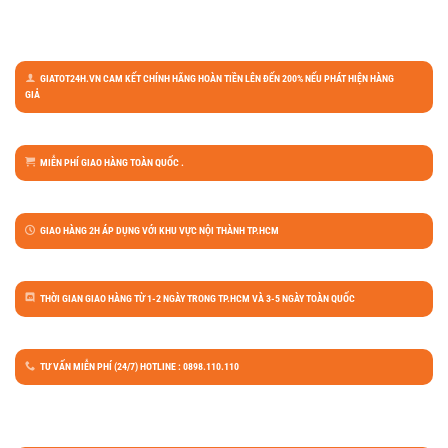
GIATOT24H.VN CAM KẾT CHÍNH HÃNG HOÀN TIỀN LÊN ĐẾN 200% NẾU PHÁT HIỆN HÀNG
GIẢ
MIỄN PHÍ GIAO HÀNG TOÀN QUỐC .
GIAO HÀNG 2H ÁP DỤNG VỚI KHU VỰC NỘI THÀNH TP.HCM
THỜI GIAN GIAO HÀNG TỪ 1-2 NGÀY TRONG TP.HCM VÀ 3-5 NGÀY TOÀN QUỐC
TƯ VẤN MIỄN PHÍ (24/7) HOTLINE : 0898.110.110