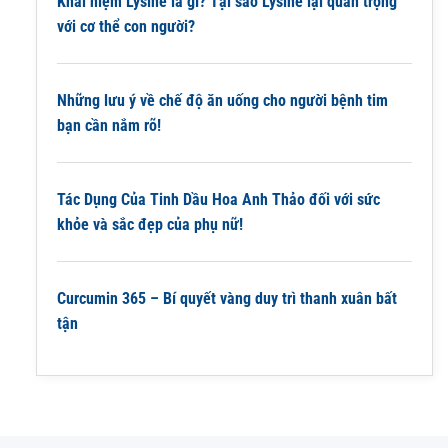
Khái niệm Lysine là gì? Tại sao Lysine lại quan trọng
với cơ thể con người?
Những lưu ý về chế độ ăn uống cho người bệnh tim
bạn cần nắm rõ!
Tác Dụng Của Tinh Dầu Hoa Anh Thảo đối với sức
khỏe và sắc đẹp của phụ nữ!
Curcumin 365 – Bí quyết vàng duy trì thanh xuân bất
tận