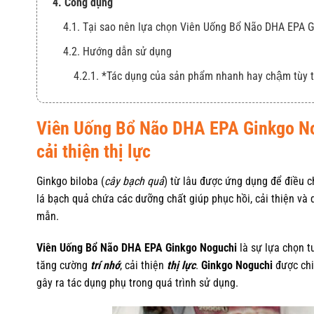
4. Công dụng
4.1. Tại sao nên lựa chọn Viên Uống Bổ Não DHA EPA 
4.2. Hướng dẫn sử dụng
4.2.1. *Tác dụng của sản phẩm nhanh hay chậm tùy 
Viên Uống Bổ Não DHA EPA Ginkgo No
cải thiện thị lực
Ginkgo biloba (
cây bạch quả
) từ lâu được ứng dụng để điều c
lá bạch quả chứa các dưỡng chất giúp phục hồi, cải thiện và 
mẫn.
Viên Uống Bổ Não DHA EPA Ginkgo Noguchi
là sự lựa chọn 
tăng cường
trí nhớ
, cải thiện
thị lực
.
Ginkgo Noguchi
được chiế
gây ra tác dụng phụ trong quá trình sử dụng.