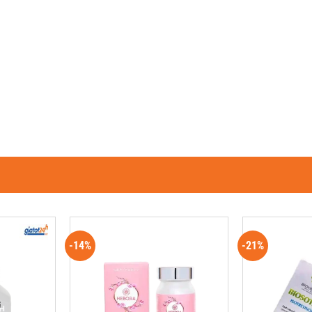
-14%
-21%
G