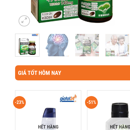
GIÁ TỐT HÔM NAY
-23%
-51%
HẾT HÀNG
HẾT HÀN