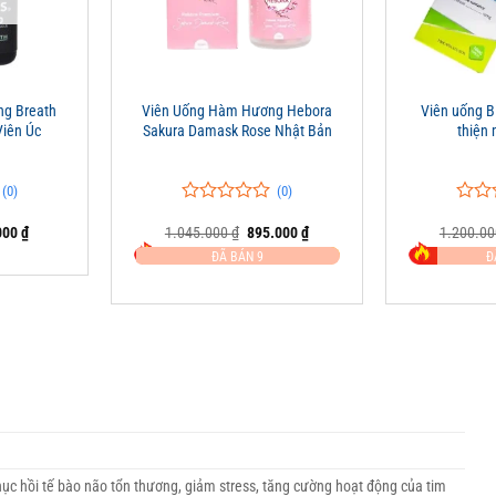
+
+
ng Breath
Viên Uống Hàm Hương Hebora
Viên uống Bi
Viên Úc
Sakura Damask Rose Nhật Bản
thiện
(0)
(0)
0
0
0
0
Giá
Giá
Giá
000
₫
1.045.000
₫
895.000
₫
1.200.0
trên
trên
hiện
gốc
hiện
5
5
ĐÃ BÁN 9
Đ
tại
là:
tại
đánh
đánh
00 ₫.
là:
1.045.000 ₫.
là:
giá
giá
170.000 ₫.
895.000 ₫.
hục hồi tế bào não tổn thương, giảm stress, tăng cường hoạt động của tim