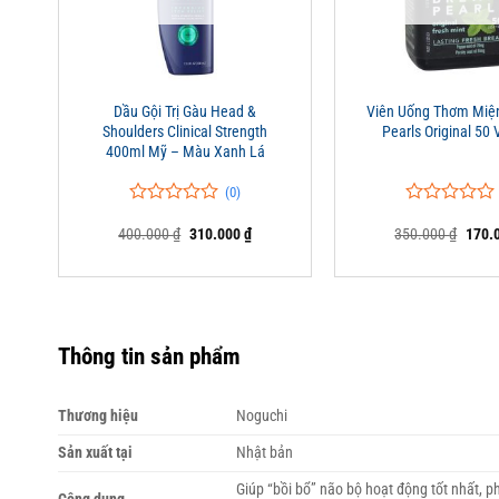
+
+
Dầu Gội Trị Gàu Head &
Viên Uống Thơm Miệ
Shoulders Clinical Strength
Pearls Original 50 
400ml Mỹ – Màu Xanh Lá
(0)
0
0
0
0
Giá
Giá
Giá
400.000
₫
310.000
₫
350.000
₫
170.
trên
trên
gốc
hiện
gốc
5
5
là:
tại
là:
đánh
đánh
400.000 ₫.
là:
350.0
giá
giá
310.000 ₫.
Thông tin sản phẩm
Thương hiệu
Noguchi
Sản xuất tại
Nhật bản
Giúp “bồi bổ” não bộ hoạt động tốt nhất, p