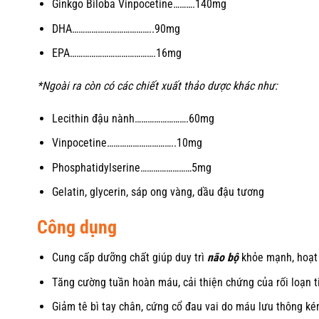
Ginkgo Biloba Vinpocetine……….140mg
DHA………………………………..90mg
EPA………………………………….16mg
*Ngoài ra còn có các chiết xuất thảo dược khác như:
Lecithin đậu nành…………………….60mg
Vinpocetine…………………………..10mg
Phosphatidylserine……………………5mg
Gelatin, glycerin, sáp ong vàng, dầu đậu tương
Công dụng
Cung cấp dưỡng chất giúp duy trì
não bộ
khỏe mạnh, hoạt 
Tăng cường tuần hoàn máu, cải thiện chứng của rối loạn t
Giảm tê bì tay chân, cứng cổ đau vai do máu lưu thông ké