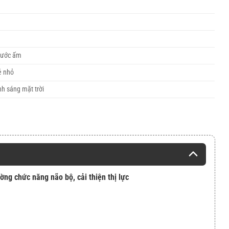
 nước ấm
ẻ nhỏ
nh sáng mặt trời
g chức năng não bộ, cải thiện thị lực