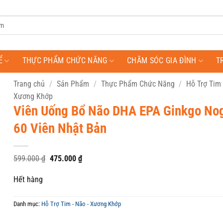
Ể
THỰC PHẨM CHỨC NĂNG
CHĂM SÓC GIA ĐÌNH
T
Trang chủ
/
Sản Phẩm
/
Thực Phẩm Chức Năng
/
Hỗ Trợ Tim 
Xương Khớp
Viên Uống Bổ Não DHA EPA Ginkgo No
60 Viên Nhật Bản
Giá
Giá
599.000
₫
475.000
₫
gốc
hiện
là:
tại
Hết hàng
599.000 ₫.
là:
475.000 ₫.
Danh mục:
Hỗ Trợ Tim - Não - Xương Khớp