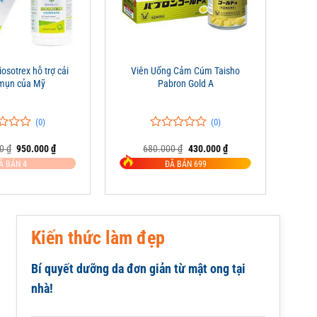
+
osotrex hỗ trợ cải
Viên Uống Cảm Cúm Taisho
 mụn của Mỹ
Pabron Gold A
(0)
(0)
0
0
Giá
Giá
Giá
Giá
00
₫
950.000
₫
680.000
₫
430.000
₫
trên
gốc
hiện
gốc
hiện
5
Ã BÁN 4
ĐÃ BÁN 699
là:
tại
là:
tại
đánh
1.200.000 ₫.
là:
680.000 ₫.
là:
giá
950.000 ₫.
430.000 ₫.
Kiến thức làm đẹp
Bí quyết dưỡng da đơn giản từ mật ong tại
nhà!