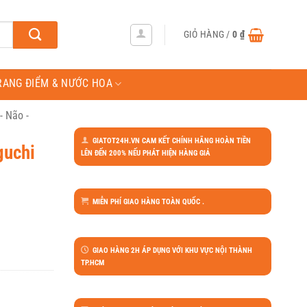
GIỎ HÀNG /
0
₫
RANG ĐIỂM & NƯỚC HOA
- Não -
GIATOT24H.VN CAM KẾT CHÍNH HÃNG HOÀN TIỀN
guchi
LÊN ĐẾN 200% NẾU PHÁT HIỆN HÀNG GIẢ
MIỄN PHÍ GIAO HÀNG TOÀN QUỐC .
GIAO HÀNG 2H ÁP DỤNG VỚI KHU VỰC NỘI THÀNH
TP.HCM