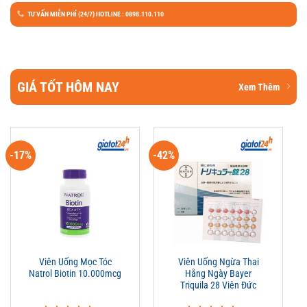
TƯ VẤN MIỄN PHÍ (24/7) HOTLINE : 0898.110.110
GIÁ TỐT HÔM NAY
Xem Thêm
-17%
-42%
Viên Uống Mọc Tóc
Viên Uống Ngừa Thai
Natrol Biotin 10.000mcg
Hằng Ngày Bayer
Triquila 28 Viên Đức