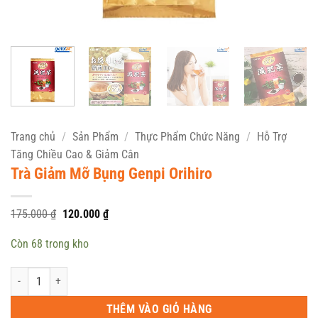
Trang chủ
/
Sản Phẩm
/
Thực Phẩm Chức Năng
/
Hỗ Trợ
Tăng Chiều Cao & Giảm Cân
Trà Giảm Mỡ Bụng Genpi Orihiro
Giá
Giá
175.000
₫
120.000
₫
gốc
hiện
là:
tại
Còn 68 trong kho
175.000 ₫.
là:
120.000 ₫.
Trà Giảm Mỡ Bụng Genpi Orihiro số lượng
THÊM VÀO GIỎ HÀNG