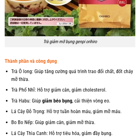
Trà giảm mỡ bụng genpi orihiro
Thành phần và công dụng
Trà Ô long: Giúp tăng cường quá trình trao đổi chất, đốt cháy
mỡ thừa.
Trà Phổ Nhĩ: Hỗ trợ giảm cân, giảm cholesterol.
Trà Habu: Giúp
giảm béo bụng
, cải thiện vòng eo.
Lá Cây Đỗ Trọng: Hỗ trợ tuần hoàn máu, giảm mỡ máu.
Bo Bo Nếp: Giúp giảm cân, giảm mỡ thừa.
Lá Cây Thìa Canh: Hỗ trợ tiêu hóa, giảm đầy bụng.