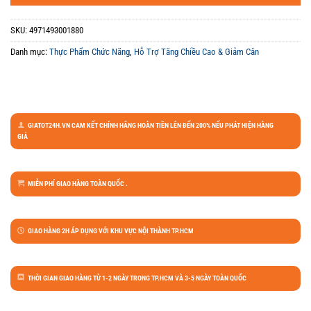
SKU:
4971493001880
Danh mục:
Thực Phẩm Chức Năng
,
Hỗ Trợ Tăng Chiều Cao & Giảm Cân
GIATOT24H.VN CAM KẾT CHÍNH HÃNG HOÀN TIỀN LÊN ĐẾN 200% NẾU PHÁT HIỆN HÀNG
GIẢ
MIỄN PHÍ GIAO HÀNG TOÀN QUỐC .
GIAO HÀNG 2H ÁP DỤNG VỚI KHU VỰC NỘI THÀNH TP.HCM
THỜI GIAN GIAO HÀNG TỪ 1-2 NGÀY TRONG TP.HCM VÀ 3-5 NGÀY TOÀN QUỐC