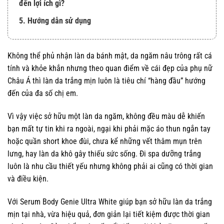
đến lợi ích gì?
5. Hướng dẫn sử dụng
Không thể phủ nhận làn da bánh mật, da ngăm nâu trông rất cá
tính và khỏe khắn nhưng theo quan điểm về cái đẹp của phụ nữ
Châu Á thì làn da trắng mịn luôn là tiêu chí “hàng đầu” hướng
đến của đa số chị em.
Vì vậy việc sở hữu một làn da ngăm, không đều màu dễ khiến
bạn mất tự tin khi ra ngoài, ngại khi phải mặc áo thun ngắn tay
hoặc quần short khoe đùi, chưa kể những vết thâm mụn trên
lưng, hay làn da khô gây thiếu sức sống. Đi spa dưỡng trắng
luôn là nhu cầu thiết yếu nhưng không phải ai cũng có thời gian
và điều kiện.
Với Serum Body Genie Ultra White giúp bạn sở hữu làn da trắng
mịn tại nhà, vừa hiệu quả, đơn giản lại tiết kiệm được thời gian