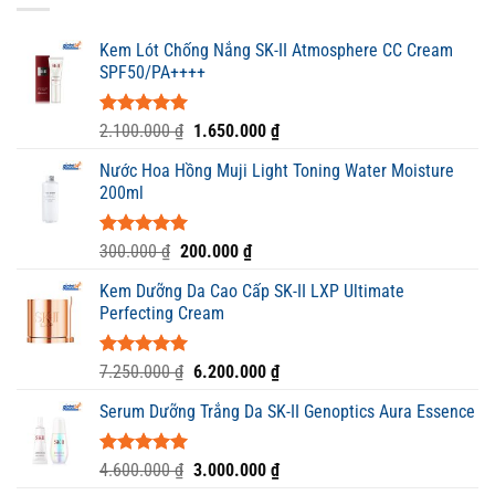
Kem Lót Chống Nắng SK-II Atmosphere CC Cream
SPF50/PA++++
Được xếp
Giá
Giá
2.100.000
₫
1.650.000
₫
hạng
5.00
gốc
hiện
5 sao
Nước Hoa Hồng Muji Light Toning Water Moisture
là:
tại
200ml
2.100.000 ₫.
là:
1.650.000 ₫.
Được xếp
Giá
Giá
300.000
₫
200.000
₫
hạng
5.00
gốc
hiện
5 sao
Kem Dưỡng Da Cao Cấp SK-II LXP Ultimate
là:
tại
Perfecting Cream
300.000 ₫.
là:
200.000 ₫.
Được xếp
Giá
Giá
7.250.000
₫
6.200.000
₫
hạng
5.00
gốc
hiện
5 sao
Serum Dưỡng Trắng Da SK-II Genoptics Aura Essence
là:
tại
7.250.000 ₫.
là:
6.200.000 ₫.
Được xếp
Giá
Giá
4.600.000
₫
3.000.000
₫
hạng
5.00
gốc
hiện