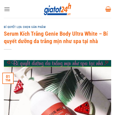
Bỏ
qua
nội
dung
BÍ QUYẾT LỰA CHỌN SẢN PHẨM
Serum Kích Trắng Genie Body Ultra White – Bí
quyết dưỡng da trắng mịn như spa tại nhà
01
Th8