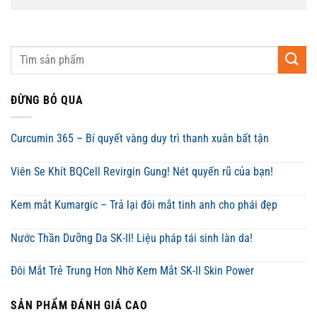
ĐỪNG BỎ QUA
Curcumin 365 – Bí quyết vàng duy trì thanh xuân bất tận
Viên Se Khít BQCell Revirgin Gung! Nét quyến rũ của bạn!
Kem mắt Kumargic – Trả lại đôi mắt tinh anh cho phái đẹp
Nước Thần Dưỡng Da SK-II! Liệu pháp tái sinh làn da!
Đôi Mắt Trẻ Trung Hơn Nhờ Kem Mắt SK-II Skin Power
SẢN PHẨM ĐÁNH GIÁ CAO