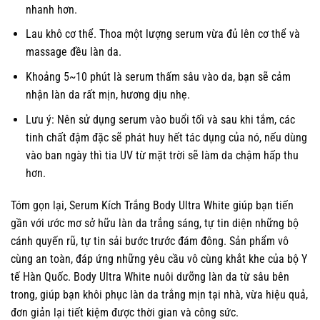
nhanh hơn.
Lau khô cơ thể. Thoa một lượng serum vừa đủ lên cơ thể và
massage đều làn da.
Khoảng 5~10 phút là serum thấm sâu vào da, bạn sẽ cảm
nhận làn da rất mịn, hương dịu nhẹ.
Lưu ý: Nên sử dụng serum vào buổi tối và sau khi tắm, các
tinh chất đậm đặc sẽ phát huy hết tác dụng của nó, nếu dùng
vào ban ngày thì tia UV từ mặt trời sẽ làm da chậm hấp thu
hơn.
Tóm gọn lại, Serum Kích Trắng Body Ultra White giúp bạn tiến
gần với ước mơ sở hữu làn da trắng sáng, tự tin diện những bộ
cánh quyến rũ, tự tin sải bước trước đám đông. Sản phẩm vô
cùng an toàn, đáp ứng những yêu cầu vô cùng khắt khe của bộ Y
tế Hàn Quốc. Body Ultra White nuôi dưỡng làn da từ sâu bên
trong, giúp bạn khôi phục làn da trắng mịn tại nhà, vừa hiệu quả,
đơn giản lại tiết kiệm được thời gian và công sức.