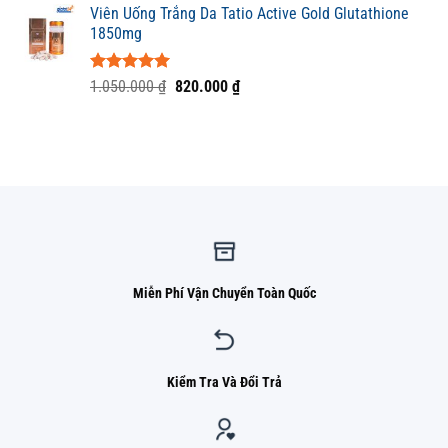
5 sao
Viên Uống Trắng Da Tatio Active Gold Glutathione
là:
tại
1850mg
4.600.000 ₫.
là:
3.000.000 ₫.
Được xếp
Giá
Giá
1.050.000
₫
820.000
₫
hạng
5.00
gốc
hiện
5 sao
là:
tại
1.050.000 ₫.
là:
820.000 ₫.
Miễn Phí Vận Chuyển Toàn Quốc
Kiểm Tra Và Đổi Trả