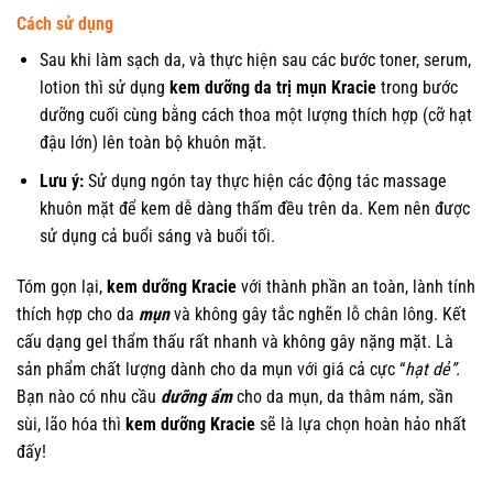
Cách sử dụng
Sau khi làm sạch da, và thực hiện sau các bước toner, serum,
lotion thì sử dụng
kem dưỡng da trị mụn Kracie
trong bước
dưỡng cuối cùng bằng cách thoa một lượng thích hợp (cỡ hạt
đậu lớn) lên toàn bộ khuôn mặt.
Lưu ý:
Sử dụng ngón tay thực hiện các động tác massage
khuôn mặt để kem dễ dàng thấm đều trên da. Kem nên được
sử dụng cả buổi sáng và buổi tối.
Tóm gọn lại,
kem dưỡng Kracie
với thành phần an toàn, lành tính
thích hợp cho da
mụn
và không gây tắc nghẽn lỗ chân lông. Kết
cấu dạng gel thẩm thấu rất nhanh và không gây nặng mặt. Là
sản phẩm chất lượng dành cho da mụn với giá cả cực “
hạt dẻ”.
Bạn nào có nhu cầu
dưỡng ẩm
cho da mụn, da thâm nám, sần
sùi, lão hóa thì
kem dưỡng Kracie
sẽ là lựa chọn hoàn hảo nhất
đấy!