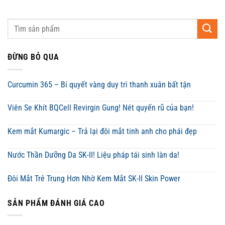
ĐỪNG BỎ QUA
Curcumin 365 – Bí quyết vàng duy trì thanh xuân bất tận
Viên Se Khít BQCell Revirgin Gung! Nét quyến rũ của bạn!
Kem mắt Kumargic – Trả lại đôi mắt tinh anh cho phái đẹp
Nước Thần Dưỡng Da SK-II! Liệu pháp tái sinh làn da!
Đôi Mắt Trẻ Trung Hơn Nhờ Kem Mắt SK-II Skin Power
SẢN PHẨM ĐÁNH GIÁ CAO