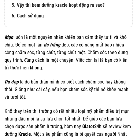
5. Vậy thì kem dưỡng kracie hoạt động ra sao?
6. Cách sử dụng
Mụn
luôn là một nguyên nhân khiến bạn cảm thấy tự ti và khó
chịu. Để có một làn
da trắng
đẹp, các cô nàng mất bao nhiêu
công chăm sóc, từng chút, từng chút một. Chăm sóc theo đúng
quy trình, đúng cách là một chuyện. Việc còn lại là bạn có kiên
trì thực hiện không.
Da đẹp
là do bản thân mình có biết cách chăm sóc hay không
thôi. Giống như cái cây, nếu bạn chăm sóc kỹ thì nó khỏe mạnh
và tươi tốt.
Khổ thay trên thị trường có rất nhiều loại mỹ phẩm điều trị mụn
nhưng đâu mới là sự lựa chọn tốt nhất. Để giúp các bạn lựa
chọn được sản phẩm lí tưởng, hôm nay
Giatot24h
sẽ review kem
dưỡng
Kracie
. Một siêu phẩm cũng là bí quyết của người Nhật