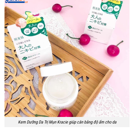
Kem Dưỡng Da Trị Mụn Kracie giúp cân bằng độ ẩm cho da