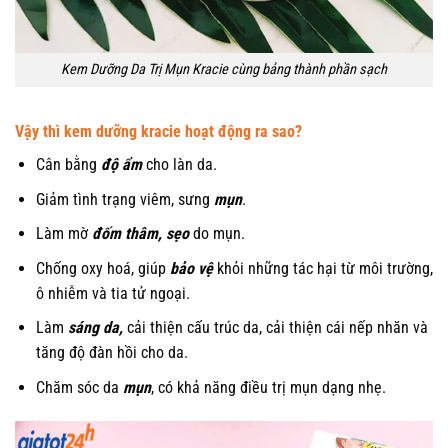
Kem Dưỡng Da Trị Mụn Kracie cùng bảng thành phần sạch
Vậy thì kem dưỡng kracie hoạt động ra sao?
Cân bằng
độ ẩm
cho làn da.
Giảm tình trạng viêm, sưng
mụn
.
Làm mờ
đốm thâm, sẹo
do mụn.
Chống oxy hoá, giúp
bảo vệ
khỏi những tác hại từ môi trường,
ô nhiễm và tia tử ngoại.
Làm
sáng da,
cải thiện cấu trúc da, cải thiện cái nếp nhăn và
tăng độ đàn hồi cho da.
Chăm sóc da
mụn
, có khả năng điều trị mụn dạng nhẹ.