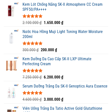
Kem Lót Chống Nắng SK-II Atmosphere CC Cream
SPF50/PA++++
Được xếp
Giá
Giá
2.100.000
₫
1.650.000
₫
hạng
5.00
gốc
hiện
5 sao
Nước Hoa Hồng Muji Light Toning Water Moisture
là:
tại
200ml
2.100.000 ₫.
là:
1.650.000 ₫.
Được xếp
Giá
Giá
300.000
₫
200.000
₫
hạng
5.00
gốc
hiện
5 sao
Kem Dưỡng Da Cao Cấp SK-II LXP Ultimate
là:
tại
Perfecting Cream
300.000 ₫.
là:
200.000 ₫.
Được xếp
Giá
Giá
7.250.000
₫
6.200.000
₫
hạng
5.00
gốc
hiện
5 sao
Serum Dưỡng Trắng Da SK-II Genoptics Aura Essence
là:
tại
7.250.000 ₫.
là:
6.200.000 ₫.
Được xếp
Giá
Giá
4.600.000
₫
3.000.000
₫
hạng
5.00
gốc
hiện
5 sao
Viên Uống Trắng Da Tatio Active Gold Glutathione
là:
tại