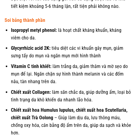
tiết kiệm khoảng 5-6 tháng lận, rất tiện phải không nào.
Soi bảng thành phần
Isopropyl metyl phenol:
là hoạt chất kháng khuẩn, kháng
viêm cho da.
Glycyrrhizic acid 2K:
tiêu diệt các vi khuẩn gây mụn, giảm
sưng tấy do mụn và ngăn mụn mới hình thành
Vitamin C tinh khiết:
làm trắng da, giảm thâm và mờ sẹo do
mụn để lại. Ngăn chặn sự hình thành melanin và các đốm
nâu, tàn nhang trên da.
Chiết xuất Collagen:
làm săn chắc da, giúp dưỡng ẩm, loại bỏ
tình trạng da khô khiến da nhanh lão hóa.
Chiết xuất hoa Humulus lupulus, chiết xuất hoa Scutellaria,
chiết xuất Trà Oolong
– Giúp làm dịu da, lưu thông máu,
chống oxy hóa, cân bằng độ ẩm trên da, giúp da sạch và khỏe
hơn.