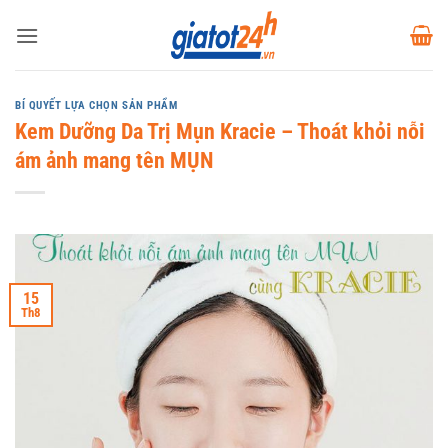
Bỏ
qua
nội
dung
BÍ QUYẾT LỰA CHỌN SẢN PHẨM
Kem Dưỡng Da Trị Mụn Kracie – Thoát khỏi nỗi
ám ảnh mang tên MỤN
15
Th8