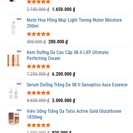
Được xếp
Giá
Giá
2.100.000
₫
1.650.000
₫
hạng
5.00
gốc
hiện
5 sao
Nước Hoa Hồng Muji Light Toning Water Moisture
là:
tại
200ml
2.100.000 ₫.
là:
1.650.000 ₫.
Được xếp
Giá
Giá
300.000
₫
200.000
₫
hạng
5.00
gốc
hiện
5 sao
Kem Dưỡng Da Cao Cấp SK-II LXP Ultimate
là:
tại
Perfecting Cream
300.000 ₫.
là:
200.000 ₫.
Được xếp
Giá
Giá
7.250.000
₫
6.200.000
₫
hạng
5.00
gốc
hiện
5 sao
Serum Dưỡng Trắng Da SK-II Genoptics Aura Essence
là:
tại
7.250.000 ₫.
là:
6.200.000 ₫.
Được xếp
Giá
Giá
4.600.000
₫
3.000.000
₫
hạng
5.00
gốc
hiện
5 sao
Viên Uống Trắng Da Tatio Active Gold Glutathione
là:
tại
1850mg
4.600.000 ₫.
là:
3.000.000 ₫.
Được xếp
Giá
Giá
1.050.000
₫
820.000
₫