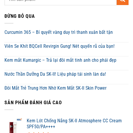
ĐỪNG BỎ QUA
Curcumin 365 – Bí quyết vàng duy trì thanh xuân bất tận
Viên Se Khít BQCell Revirgin Gung! Nét quyến rũ của bạn!
Kem mắt Kumargic – Trả lại đôi mắt tinh anh cho phái đẹp
Nước Thần Dưỡng Da SK-II! Liệu pháp tái sinh làn da!
Đôi Mắt Trẻ Trung Hơn Nhờ Kem Mắt SK-II Skin Power
SẢN PHẨM ĐÁNH GIÁ CAO
Kem Lót Chống Nắng SK-II Atmosphere CC Cream
SPF50/PA++++