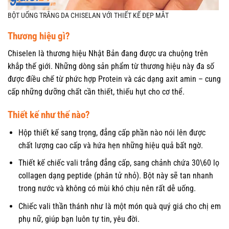
BỘT UỐNG TRẮNG DA CHISELAN VỚI THIẾT KẾ ĐẸP MẮT
Thương hiệu gì?
Chiselen là thương hiệu Nhật Bản đang được ưa chuộng trên
khắp thế giới. Những dòng sản phẩm từ thương hiệu này đa số
được điều chế từ phức hợp Protein và các dạng axit amin – cung
cấp những dưỡng chất cần thiết, thiếu hụt cho cơ thể.
Thiết kế như thế nào?
Hộp thiết kế sang trọng, đẳng cấp phần nào nói lên được
chất lượng cao cấp và hứa hẹn những hiệu quả bất ngờ.
Thiết kế chiếc vali trắng đẳng cấp, sang chảnh chứa 30\60 lọ
collagen dạng peptide (phân tử nhỏ). Bột này sẽ tan nhanh
trong nước và không có mùi khó chịu nên rất dễ uống.
Chiếc vali thần thánh như là một món quà quý giá cho chị em
phụ nữ, giúp bạn luôn tự tin, yêu đời.