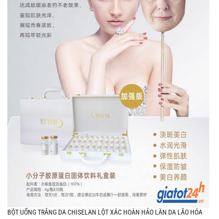
BỘT UỐNG TRẮNG DA CHISELAN LỘT XÁC HOÀN HẢO LÀN DA LÃO HÓA