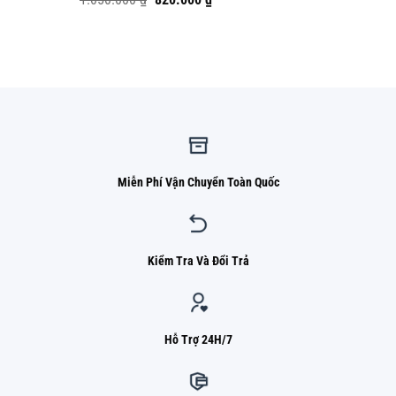
hạng
5.00
gốc
hiện
5 sao
là:
tại
1.050.000 ₫.
là:
820.000 ₫.
Miễn Phí Vận Chuyển Toàn Quốc
Kiểm Tra Và Đổi Trả
Hỗ Trợ 24H/7