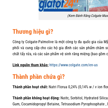
(Kem Đánh Răng Colgate MaxC
Thương hiệu gì?
Công ty Colgate-Palmolive là một công ty đa quốc gia của Mỹ
phối và cung cấp cho các hộ gia đình các sản phẩm chăm s
chất tẩy rửa, và các sản phẩm vệ sinh răng miệng (bao gồm 
Link nguồn tham khảo:
https://www.colgate.com/en-us
Thành phần chứa gì?
Thành phần hoạt chất:
Natri Florua 0,24% (0,14% w / v ion flo
Thành phần không hoạt động:
Nước, Sorbitol, Hydrated Silic
Gum, Cocamidopropyl Betaine, Tetrasodium Pyrophosphate , Na