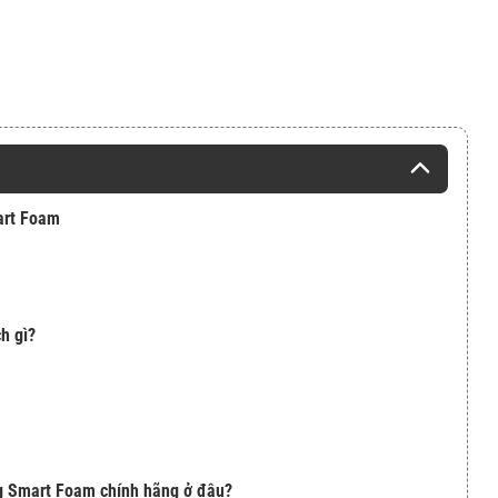
art Foam
h gì?
g Smart Foam chính hãng ở đâu?