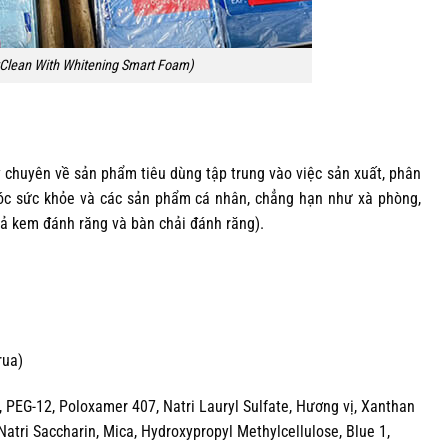
lean With Whitening Smart Foam)
 chuyên về sản phẩm tiêu dùng tập trung vào việc sản xuất, phân
óc sức khỏe và các sản phẩm cá nhân, chẳng hạn như xà phòng,
cả kem đánh răng và bàn chải đánh răng).
rua)
a, PEG-12, Poloxamer 407, Natri Lauryl Sulfate, Hương vị, Xanthan
tri Saccharin, Mica, Hydroxypropyl Methylcellulose, Blue 1,