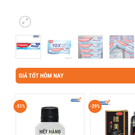
GIÁ TỐT HÔM NAY
-51%
-29%
HẾT HÀNG