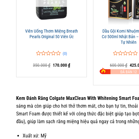
+
+
Viên Uống Thơm Miệng Breath
Dầu Gội Komi Nhuộm
Pearls Original 50 Viên Úc
Cơ 500ml Nhật Bản 
Tự Nhiên
(0)
0
0
0
0
Giá
Giá
Giá
350.000
₫
170.000
₫
600.000
₫
425.
trên
trên
gốc
hiện
gốc
5
5
ĐÃ BÁN 12
là:
tại
là:
đánh
đánh
350.000 ₫.
là:
600.0
giá
giá
170.000 ₫.
Kem Đánh Răng Colgate MaxClean With Whitening Smart Fo
sáng mà còn giúp cho hơi thở thơm mát, cho bạn tự tin, thoả
Smart Foam được thiết kế với công thức đặc biệt giúp tạo bọt
đầu), giúp làm sạch răng miệng hiệu quả ngay cả trong những
Xuất xứ: Mỹ