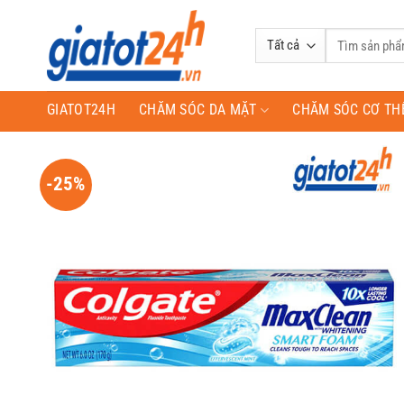
Bỏ
qua
Tìm
nội
kiếm:
dung
GIATOT24H
CHĂM SÓC DA MẶT
CHĂM SÓC CƠ TH
-25%