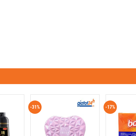
-31%
-17%