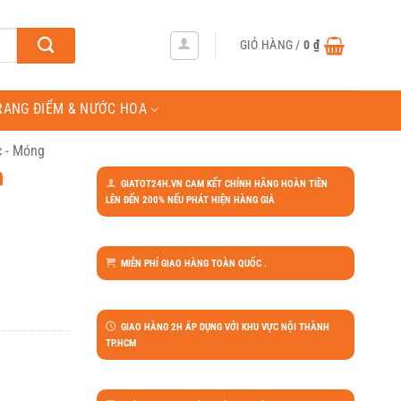
GIỎ HÀNG /
0
₫
RANG ĐIỂM & NƯỚC HOA
c - Móng
h
GIATOT24H.VN CAM KẾT CHÍNH HÃNG HOÀN TIỀN
LÊN ĐẾN 200% NẾU PHÁT HIỆN HÀNG GIẢ
MIỄN PHÍ GIAO HÀNG TOÀN QUỐC .
GIAO HÀNG 2H ÁP DỤNG VỚI KHU VỰC NỘI THÀNH
TP.HCM