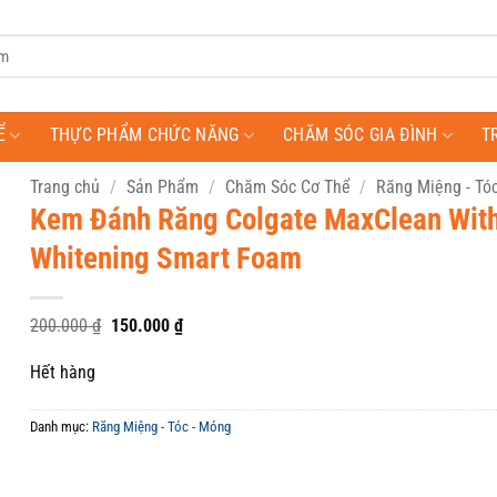
Ể
THỰC PHẨM CHỨC NĂNG
CHĂM SÓC GIA ĐÌNH
T
Trang chủ
/
Sản Phẩm
/
Chăm Sóc Cơ Thể
/
Răng Miệng - Tó
Kem Đánh Răng Colgate MaxClean Wit
Whitening Smart Foam
Giá
Giá
200.000
₫
150.000
₫
gốc
hiện
là:
tại
Hết hàng
200.000 ₫.
là:
150.000 ₫.
Danh mục:
Răng Miệng - Tóc - Móng