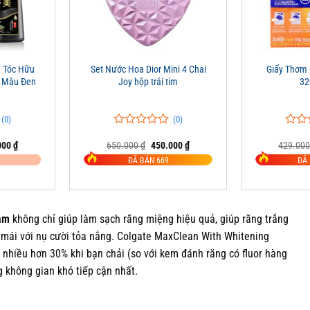
+
+
 Tóc Hữu
Set Nước Hoa Dior Mini 4 Chai
Giấy Thơm
– Màu Đen
Joy hộp trái tim
32
(0)
(0)
0
0
0
0
Giá
Giá
Giá
000
₫
650.000
₫
450.000
₫
429.00
trên
trên
hiện
gốc
hiện
5
5
ĐÃ BÁN 669
ĐÃ 
tại
là:
tại
đánh
đánh
00 ₫.
là:
650.000 ₫.
là:
giá
giá
425.000 ₫.
450.000 ₫.
am
không chỉ giúp làm sạch răng miệng hiệu quả, giúp răng trắng
i mái với nụ cười tỏa nắng. Colgate MaxClean With Whitening
 nhiều hơn 30% khi bạn chải (so với kem đánh răng có fluor hàng
 không gian khó tiếp cận nhất.