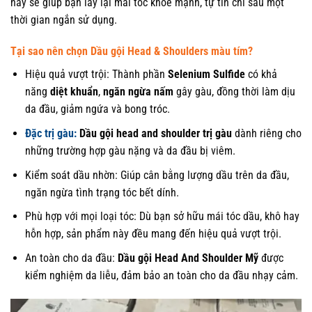
này sẽ giúp bạn lấy lại mái tóc khỏe mạnh, tự tin chỉ sau một
thời gian ngắn sử dụng.
Tại sao nên chọn Dầu gội Head & Shoulders màu tím?
Hiệu quả vượt trội: Thành phần
Selenium Sulfide
có khả
năng
diệt khuẩn
,
ngăn ngừa nấm
gây gàu, đồng thời làm dịu
da đầu, giảm ngứa và bong tróc.
Đặc trị gàu:
Dầu gội head and shoulder trị gàu
dành riêng cho
những trường hợp gàu nặng và da đầu bị viêm.
Kiểm soát dầu nhờn: Giúp cân bằng lượng dầu trên da đầu,
ngăn ngừa tình trạng tóc bết dính.
Phù hợp với mọi loại tóc: Dù bạn sở hữu mái tóc dầu, khô hay
hỗn hợp, sản phẩm này đều mang đến hiệu quả vượt trội.
An toàn cho da đầu:
Dầu gội Head And Shoulder Mỹ
được
kiểm nghiệm da liễu, đảm bảo an toàn cho da đầu nhạy cảm.