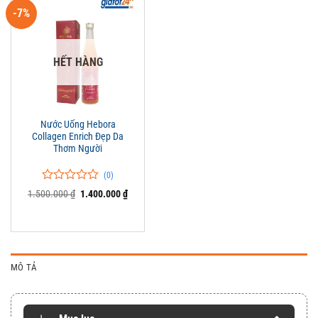
-7%
HẾT HÀNG
Nước Uống Hebora
Collagen Enrich Đẹp Da
Thơm Người
(0)
0
0
Giá
Giá
1.500.000
₫
1.400.000
₫
trên
gốc
hiện
là:
tại
5
1.500.000 ₫.
là:
đánh
1.400.000 ₫.
giá
MÔ TẢ