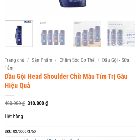
Trang chủ
/
Sản Phẩm
/
Chăm Sóc Cơ Thể
/
Dầu Gội - Sữa
Tắm
Dầu Gội Head Shoulder Chữ Màu Tím Trị Gàu
Hiệu Quả
Giá
Giá
400.000
₫
310.000
₫
gốc
hiện
là:
tại
Hết hàng
400.000 ₫.
là:
310.000 ₫.
SKU:
037000673750