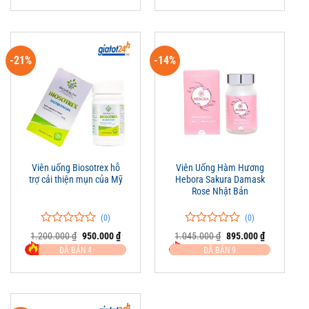
600.000 ₫.
là:
825.000 ₫.
là:
đánh
đánh
425.000 ₫.
610.000 ₫.
giá
giá
-21%
-14%
Viên uống Biosotrex hỗ
Viên Uống Hàm Hương
trợ cải thiện mụn của Mỹ
Hebora Sakura Damask
Rose Nhật Bản
(0)
(0)
0
0
0
0
Giá
Giá
Giá
Giá
1.200.000
₫
950.000
₫
1.045.000
₫
895.000
₫
trên
gốc
hiện
trên
gốc
hiện
ĐÃ BÁN 4
ĐÃ BÁN 9
là:
tại
là:
tại
5
5
1.200.000 ₫.
là:
1.045.000 ₫.
là:
đánh
đánh
950.000 ₫.
895.000 ₫.
giá
giá