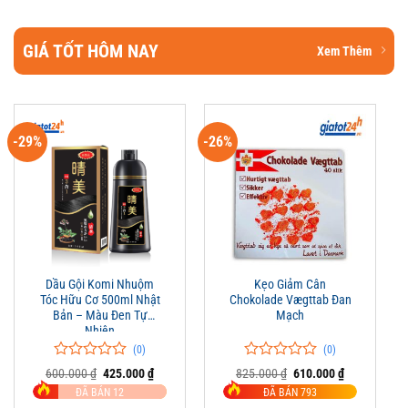
GIÁ TỐT HÔM NAY
Xem Thêm
-29%
-26%
Dầu Gội Komi Nhuộm
Kẹo Giảm Cân
Tóc Hữu Cơ 500ml Nhật
Chokolade Vægttab Đan
Bản – Màu Đen Tự
Mạch
Nhiên
(0)
(0)
0
0
0
0
Giá
Giá
Giá
Giá
600.000
₫
425.000
₫
825.000
₫
610.000
₫
trên
gốc
hiện
trên
gốc
hiện
ĐÃ BÁN 12
ĐÃ BÁN 793
là:
tại
là:
tại
5
5