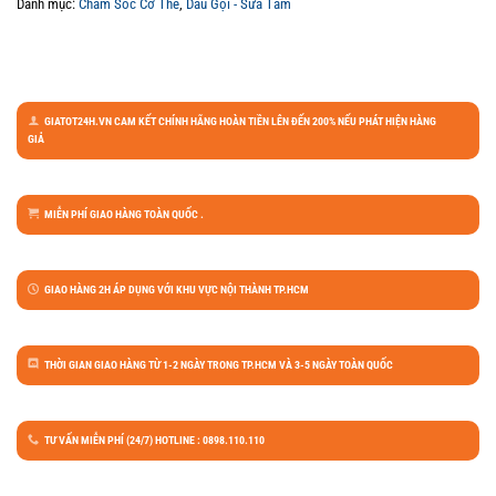
Danh mục:
Chăm Sóc Cơ Thể
,
Dầu Gội - Sữa Tắm
GIATOT24H.VN CAM KẾT CHÍNH HÃNG HOÀN TIỀN LÊN ĐẾN 200% NẾU PHÁT HIỆN HÀNG
GIẢ
MIỄN PHÍ GIAO HÀNG TOÀN QUỐC .
GIAO HÀNG 2H ÁP DỤNG VỚI KHU VỰC NỘI THÀNH TP.HCM
THỜI GIAN GIAO HÀNG TỪ 1-2 NGÀY TRONG TP.HCM VÀ 3-5 NGÀY TOÀN QUỐC
TƯ VẤN MIỄN PHÍ (24/7) HOTLINE : 0898.110.110