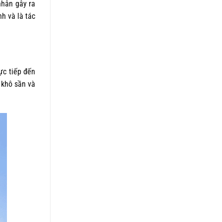
 nhân gây ra
h và là tác
rực tiếp đến
 khô sần và