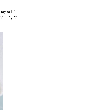
 xảy ra trên
điều này đã