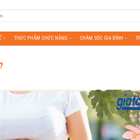
Ể
THỰC PHẨM CHỨC NĂNG
CHĂM SÓC GIA ĐÌNH
T
g?