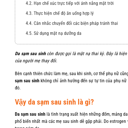
4.2. Hạn chế xúc trực tiếp với ánh nắng mặt trời
4.3. Thực hiện chế độ ăn uống hợp lý
4.4. Cân nhắc chuyển đổi các biện pháp tránh thai
4.5. Sử dụng mặt nạ dưỡng da
5. Kem Trị Nám Theo Vùng Expigment %4 Krem Hidrokinon +
Da sạm sau sinh
còn được gọi là mặt nạ thai kỳ. Đây là hiện 
của người mẹ thay đổi.
Bên cạnh thiên chức làm mẹ, sau khi sinh, cơ thể phụ nữ cũng 
sạm sau sinh
không chỉ ảnh hưởng đến sự tự tin của phụ nữ
đó.
Vậy da sạm sau sinh là gì?
Da sạm sau sinh
là tình trạng xuất hiện những đốm, mảng d
phổ biến nhất mà các mẹ sau sinh dễ gặp phải. Do estrogen và