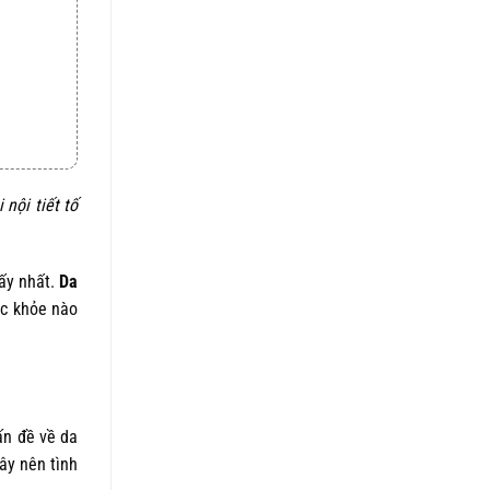
5 sao
là:
tại
1.050.000 ₫.
là:
820.000 ₫.
nội tiết tố
hấy nhất.
Da
ức khỏe nào
ấn đề về da
ây nên tình