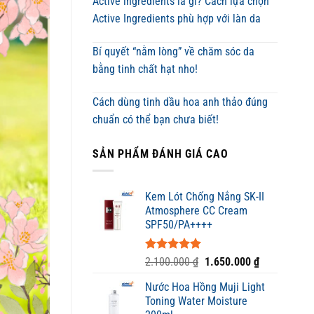
Active ingredients là gì? Cách lựa chọn
Active Ingredients phù hợp với làn da
Bí quyết “nằm lòng” về chăm sóc da
bằng tinh chất hạt nho!
Cách dùng tinh dầu hoa anh thảo đúng
chuẩn có thể bạn chưa biết!
SẢN PHẨM ĐÁNH GIÁ CAO
Kem Lót Chống Nắng SK-II
Atmosphere CC Cream
SPF50/PA++++
Được xếp
Giá
Giá
2.100.000
₫
1.650.000
₫
hạng
5.00
gốc
hiện
5 sao
Nước Hoa Hồng Muji Light
là:
tại
Toning Water Moisture
2.100.000 ₫.
là: