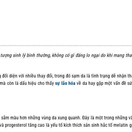
 Ultraviyole A Ve B Filtreleri 30gr
tượng sinh lý bình thường, không có gì đáng lo ngại do khi mang thai 
đối diện với nhiều thay đổi, trong đó sạm da là tình trạng dễ nhận t
 mà còn là dấu hiệu cho thấy
sự lão hóa
về da hay gặp một vấn đề s
a sẫm màu hơn những vùng da xung quanh. Đây là một trong những v
 progesterol tăng cao là yếu tố kích thích sản sinh hắc tố melatin g