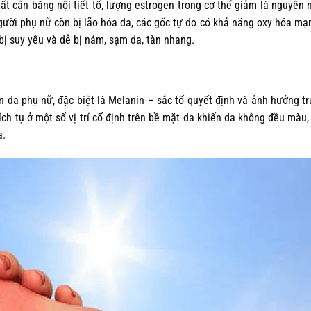
mất cân bằng nội tiết tố, lượng estrogen trong cơ thể giảm là nguyên
 người phụ nữ còn bị lão hóa da, các gốc tự do có khả năng oxy hóa mạn
bị suy yếu và dễ bị nám, sạm da, tàn nhang.
 lên da phụ nữ, đặc biệt là Melanin – sắc tố quyết định và ảnh hưởng t
ích tụ ở một số vị trí cố định trên bề mặt da khiến da không đều màu,
a.