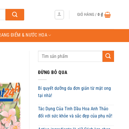
GIỎ HÀNG /
0
₫
RANG ĐIỂM & NƯỚC HOA
ĐỪNG BỎ QUA
Bí quyết dưỡng da đơn giản từ mật ong
tại nhà!
Tác Dụng Của Tinh Dầu Hoa Anh Thảo
đối với sức khỏe và sắc đẹp của phụ nữ!