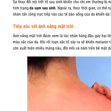
Sự thay đổi nội tiết tố sau sinh khiến cho chị em thường bị 
tình trạng
da sạm sau sinh
. Ngoài ra, theo thời gian, cơ thể
nhân tấn công trực tiếp vào các tế bào sống của da khiến da 
Tiếp xúc với ánh nắng mặt trời
Ánh nắng mặt trời được xem là tác nhân hàng đầu gây hại
màu sắc của da. Khi rối loạn sắc tố xảy ra sẽ khiến melanin t
còn xuất hiện nhiều mảng nâu, đồi mồi và nám trên bề mặt d