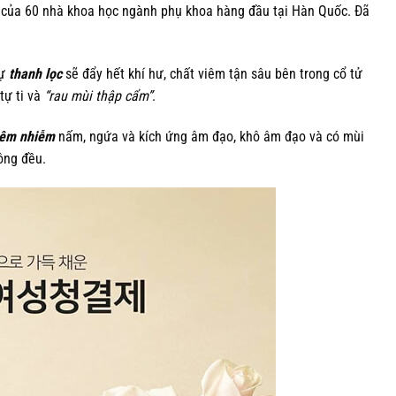
 của 60 nhà khoa học ngành phụ khoa hàng đầu tại Hàn Quốc. Đã
tự
thanh lọc
sẽ đẩy hết khí hư, chất viêm tận sâu bên trong cổ tử
tự ti và
“rau mùi thập cẩm”
.
iêm nhiễm
nấm, ngứa và kích ứng âm đạo, khô âm đạo và có mùi
hông đều.