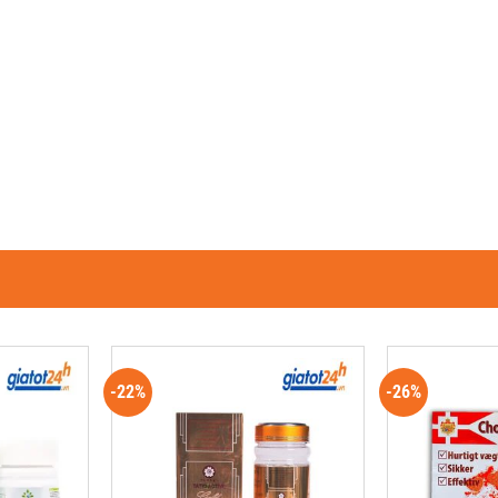
-22%
-26%