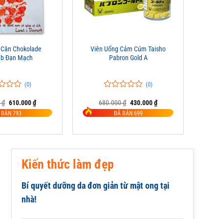
+
 Cân Chokolade
Viên Uống Cảm Cúm Taisho
ab Đan Mạch
Pabron Gold A
(0)
(0)
0
0
Giá
Giá
Giá
Giá
0
₫
610.000
₫
680.000
₫
430.000
₫
trên
gốc
hiện
gốc
hiện
5
 BÁN 793
ĐÃ BÁN 699
là:
tại
là:
tại
đánh
825.000 ₫.
là:
680.000 ₫.
là:
giá
610.000 ₫.
430.000 ₫.
Kiến thức làm đẹp
Bí quyết dưỡng da đơn giản từ mật ong tại
nhà!