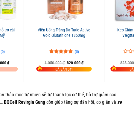
+
+
ỗ trợ cải
Viên Uống Trắng Da Tatio Active
Kẹo Giảm
 Mỹ
Gold Glutathione 1850mg
Vægtt
(0)
(5)
5.00
5
trên 5
0
0
Giá
Giá
Giá
.000
₫
1.050.000
₫
820.000
₫
825.00
đánh giá
trên
hiện
gốc
hiện
5
ĐÃ BÁN 541
ĐÃ
tại
là:
tại
đánh
0.000 ₫.
là:
1.050.000 ₫.
là:
giá
950.000 ₫.
820.000 ₫.
n thảo mộc tự nhiên sẽ tự thanh lọc cơ thể, hỗ trợ giảm các
,…
BQCell Revirgin Gung
còn giúp tăng sự đàn hồi, co giãn và
se