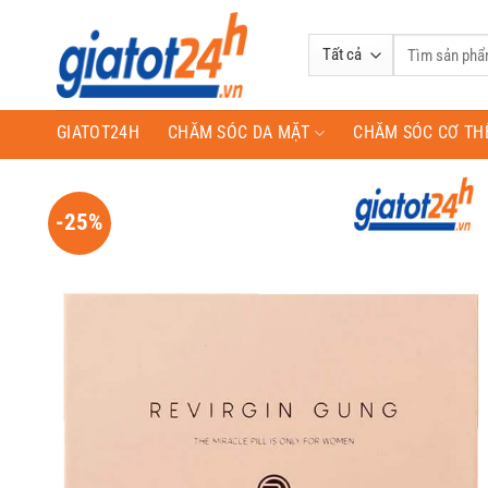
Bỏ
qua
Tìm
nội
kiếm:
dung
GIATOT24H
CHĂM SÓC DA MẶT
CHĂM SÓC CƠ TH
-25%