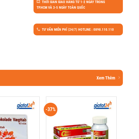
THỜI GIAN GIAO HÀNG TỪ 1-2 NGÀY TRONG
TP.HCM VÀ 3-5 NGÀY TOÀN QUỐC
TƯ VẤN MIỄN PHÍ (24/7) HOTLINE : 0898.110.110
Xem Thêm
-37%