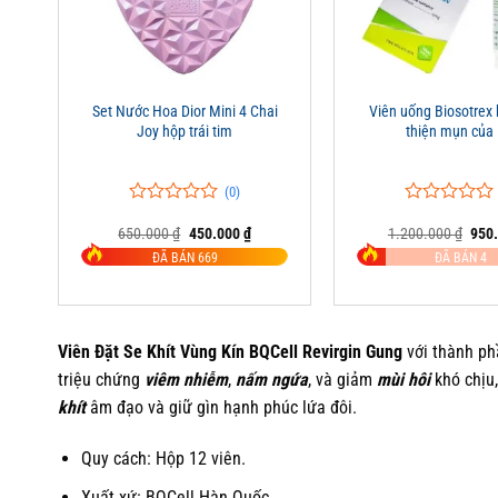
+
+
Set Nước Hoa Dior Mini 4 Chai
Viên uống Biosotrex h
Joy hộp trái tim
thiện mụn của
(0)
0
0
0
0
Giá
Giá
Giá
650.000
₫
450.000
₫
1.200.000
₫
950
trên
trên
gốc
hiện
gốc
5
5
ĐÃ BÁN 669
ĐÃ BÁN 4
là:
tại
là:
đánh
đánh
650.000 ₫.
là:
1.20
giá
giá
450.000 ₫.
Viên Đặt Se Khít Vùng Kín BQCell Revirgin Gung
với thành phầ
triệu chứng
viêm nhiễm
,
nấm ngứa
, và giảm
mùi hôi
khó chịu
khít
âm đạo và giữ gìn hạnh phúc lứa đôi.
Quy cách: Hộp 12 viên.
Xuất xứ: BQCell Hàn Quốc.