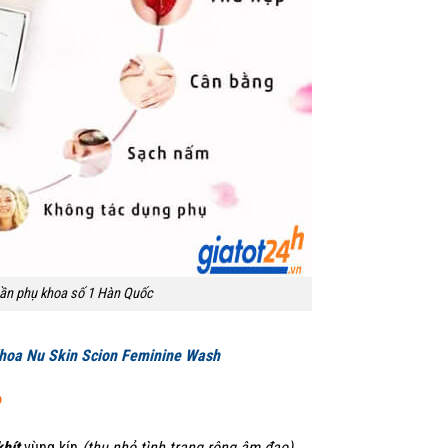
hần phụ khoa số 1 Hàn Quốc
hoa Nu Skin Scion Feminine Wash
?
khít
vùng kín
(thu nhỏ tình trạng rộng âm đạo).