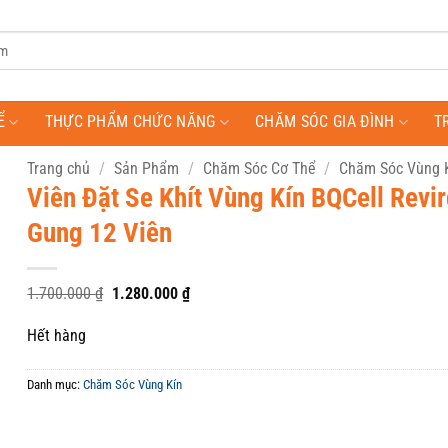
Ể
THỰC PHẨM CHỨC NĂNG
CHĂM SÓC GIA ĐÌNH
T
Trang chủ
/
Sản Phẩm
/
Chăm Sóc Cơ Thể
/
Chăm Sóc Vùng 
Viên Đặt Se Khít Vùng Kín BQCell Revir
Gung 12 Viên
Giá
Giá
1.700.000
₫
1.280.000
₫
gốc
hiện
là:
tại
Hết hàng
1.700.000 ₫.
là:
1.280.000 ₫.
Danh mục:
Chăm Sóc Vùng Kín