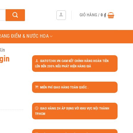
GIỎ HÀNG /
0
₫
RANG ĐIỂM & NƯỚC HOA
Kín
gin
GIATOT24H.VN CAM KẾT CHÍNH HÃNG HOÀN TIỀN
LÊN ĐẾN 200% NẾU PHÁT HIỆN HÀNG GIẢ
MIỄN PHÍ GIAO HÀNG TOÀN QUỐC .
GIAO HÀNG 2H ÁP DỤNG VỚI KHU VỰC NỘI THÀNH
TP.HCM