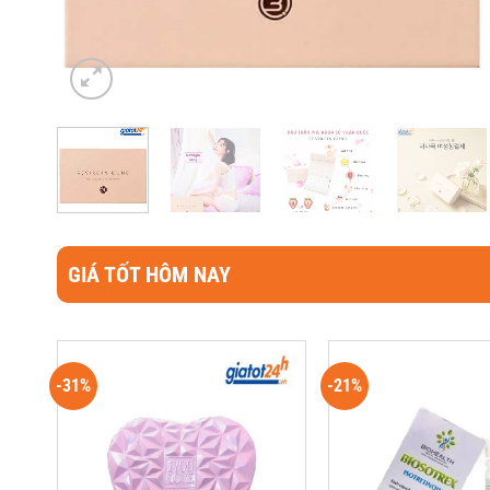
GIÁ TỐT HÔM NAY
-31%
-21%