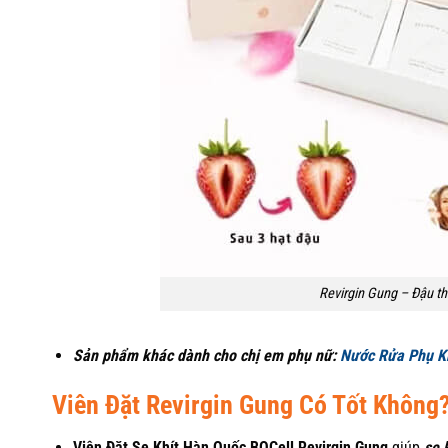
Revirgin Gung – Đậu t
Sản phẩm khác dành cho chị em phụ nữ:
Nước Rửa Phụ K
Viên Đặt Revirgin Gung Có Tốt Không
Viên Đặt Se Khít Hàn Quốc BQCell Revirgin Gung
giúp
se 