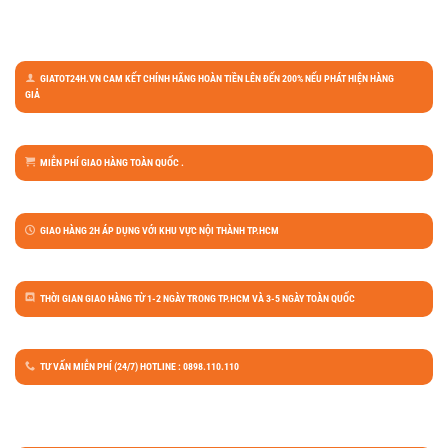
GIATOT24H.VN CAM KẾT CHÍNH HÃNG HOÀN TIỀN LÊN ĐẾN 200% NẾU PHÁT HIỆN HÀNG
GIẢ
MIỄN PHÍ GIAO HÀNG TOÀN QUỐC .
GIAO HÀNG 2H ÁP DỤNG VỚI KHU VỰC NỘI THÀNH TP.HCM
THỜI GIAN GIAO HÀNG TỪ 1-2 NGÀY TRONG TP.HCM VÀ 3-5 NGÀY TOÀN QUỐC
TƯ VẤN MIỄN PHÍ (24/7) HOTLINE : 0898.110.110