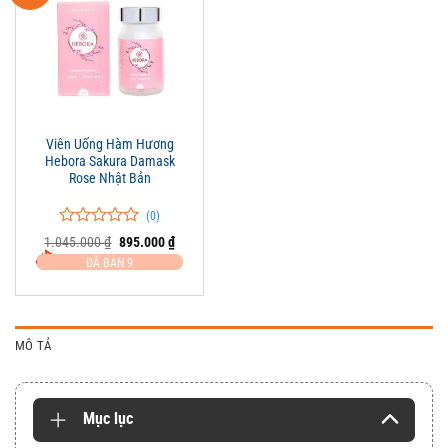
Viên Uống Hàm Hương
Hebora Sakura Damask
Rose Nhật Bản
(0)
0
0
Giá
Giá
1.045.000
₫
895.000
₫
trên
gốc
hiện
ĐÃ BÁN 9
là:
tại
5
1.045.000 ₫.
là:
đánh
895.000 ₫.
giá
MÔ TẢ
Mục lục