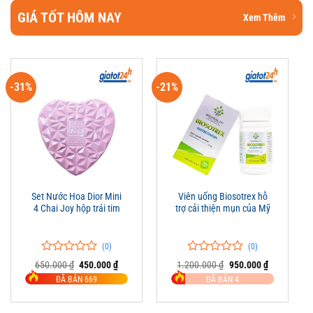
GIÁ TỐT HÔM NAY
Xem Thêm
-31%
-21%
Set Nước Hoa Dior Mini
Viên uống Biosotrex hỗ
4 Chai Joy hộp trái tim
trợ cải thiện mụn của Mỹ
(0)
(0)
0
0
0
0
Giá
Giá
Giá
Giá
650.000
₫
450.000
₫
1.200.000
₫
950.000
₫
trên
gốc
hiện
trên
gốc
hiện
ĐÃ BÁN 669
ĐÃ BÁN 4
là:
tại
là:
tại
5
5
650.000 ₫.
là:
1.200.000 ₫.
là:
đánh
đánh
450.000 ₫.
950.000 ₫.
giá
giá