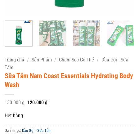
Trang chủ
/
Sản Phẩm
/
Chăm Sóc Cơ Thể
/
Dầu Gội - Sữa
Tắm
Sữa Tắm Nam Coast Essentials Hydrating Body
Wash
Giá
Giá
150.000
₫
120.000
₫
gốc
hiện
là:
tại
Hết hàng
150.000 ₫.
là:
120.000 ₫.
Danh mục:
Dầu Gội - Sữa Tắm