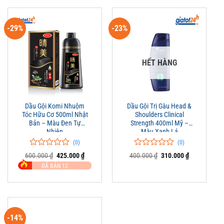
-29%
-23%
HẾT HÀNG
Dầu Gội Komi Nhuộm
Dầu Gội Trị Gàu Head &
Tóc Hữu Cơ 500ml Nhật
Shoulders Clinical
Bản – Màu Đen Tự
Strength 400ml Mỹ –
Nhiên
Màu Xanh Lá
(0)
(0)
0
0
0
0
Giá
Giá
Giá
Giá
600.000
₫
425.000
₫
400.000
₫
310.000
₫
trên
gốc
hiện
trên
gốc
hiện
ĐÃ BÁN 12
là:
tại
là:
tại
5
5
600.000 ₫.
là:
400.000 ₫.
là:
đánh
đánh
425.000 ₫.
310.000 ₫.
giá
giá
-14%