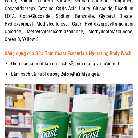
Water, Sodium Laureth Sulfate, Sodium Chloride, Fragrance,
Cocamidopropyl Betaine, Citric Acid, Lauryl Glucoside, Disodium
EDTA, Coco-Glucoside, Sodium Benzoate, Glyceryl Oleate,
Hydroxypropyl Methylcellulose, Guar Hydroxypropyltrimonium
Chloride, Methylchloroisothiazolinone, Methylisothiazolinone,
Green 3, Yellow 5.
Công dụng của Sữa Tắm Coast Essentials Hydrating Body Wash
Giúp bạn có một làn da sạch sẽ, mịn màng và tươi mát.
Làm sạch và nuôi dưỡng
bảo vệ da
hiệu quả.