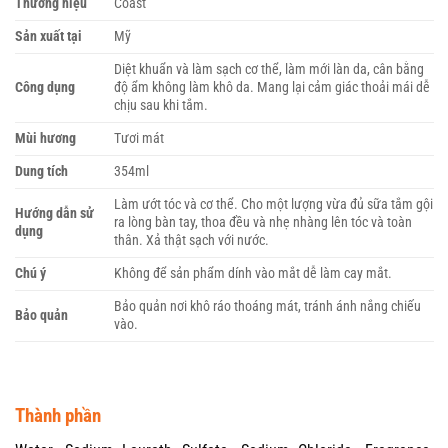
Thương hiệu
Coast
Sản xuất tại
Mỹ
Diệt khuẩn và làm sạch cơ thể, làm mới làn da, cân bằng
Công dụng
độ ẩm không làm khô da. Mang lại cảm giác thoải mái dễ
chịu sau khi tắm.
Mùi hương
Tươi mát
Dung tích
354ml
Làm ướt tóc và cơ thể. Cho một lượng vừa đủ sữa tắm gội
Hướng dẫn sử
ra lòng bàn tay, thoa đều và nhẹ nhàng lên tóc và toàn
dụng
thân. Xả thật sạch với nước.
Chú ý
Không để sản phẩm dính vào mắt dễ làm cay mắt.
Bảo quản nơi khô ráo thoáng mát, tránh ánh nắng chiếu
Bảo quản
vào.
Thành phần