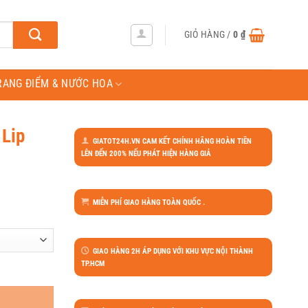
GIỎ HÀNG /
0
₫
RANG ĐIỂM & NƯỚC HOA
 Lip
GIATOT24H.VN CAM KẾT CHÍNH HÃNG HOÀN TIỀN
LÊN ĐẾN 200% NẾU PHÁT HIỆN HÀNG GIẢ
MIỄN PHÍ GIAO HÀNG TOÀN QUỐC .
GIAO HÀNG 2H ÁP DỤNG VỚI KHU VỰC NỘI THÀNH
TP.HCM