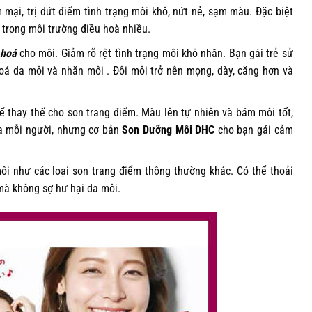
mại, trị dứt điểm tình trạng môi khô, nứt nẻ, sạm màu. Đặc biệt
t trong môi trường điều hoà nhiều.
 hoá
cho môi. Giảm rõ rệt tình trạng môi khô nhăn. Bạn gái trẻ sử
oá da môi và nhăn môi . Đôi môi trở nên mọng, dày, căng hơn và
 thay thế cho son trang điểm. Màu lên tự nhiên và bám môi tốt,
ủa mỗi người, nhưng cơ bản
Son Dưỡng Môi DHC
cho bạn gái cảm
i như các loại son trang điểm thông thường khác. Có thể thoải
à không sợ hư hại da môi.