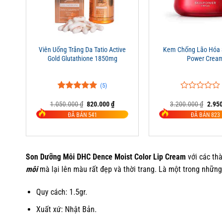
+
+
Viên Uống Trắng Da Tatio Active
Kem Chống Lão Hóa S
Gold Glutathione 1850mg
Power Crea
(5)
5.00
5
trên 5
0
0
Giá
Giá
Giá
1.050.000
₫
820.000
₫
3.200.000
₫
2.95
đánh giá
trên
gốc
hiện
gốc
5
ĐÃ BÁN 541
ĐÃ BÁN 823
là:
tại
là:
đánh
1.050.000 ₫.
là:
3.200
giá
820.000 ₫.
Son Dưỡng Môi DHC Dence Moist Color Lip Cream
với các th
môi
mà lại lên màu rất đẹp và thời trang. Là một trong nhữ
Quy cách: 1.5gr.
Xuất xứ: Nhật Bản.