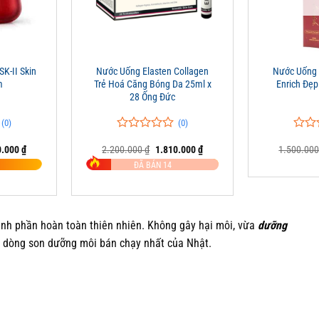
+
+
K-II Skin
Nước Uống Elasten Collagen
Nước Uống 
m
Trẻ Hoá Căng Bóng Da 25ml x
Enrich Đẹ
28 Ống Đức
(0)
(0)
0
0
0
0
Giá
Giá
Giá
0.000
₫
2.200.000
₫
1.810.000
₫
1.500.00
trên
trên
hiện
gốc
hiện
5
5
ĐÃ BÁN 14
tại
là:
tại
đánh
đánh
.000 ₫.
là:
2.200.000 ₫.
là:
giá
giá
2.950.000 ₫.
1.810.000 ₫.
ành phần hoàn toàn thiên nhiên. Không gây hại môi, vừa
dưỡng
ng dòng son dưỡng môi bán chạy nhất của Nhật.