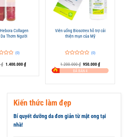
+
Hebora Collagen
Viên uống Biosotrex hỗ trợ cải
p Da Thơm Người
thiện mụn của Mỹ
(0)
(0)
0
0
Giá
Giá
Giá
Giá
0
₫
1.400.000
₫
1.200.000
₫
950.000
₫
trên
gốc
hiện
gốc
hiện
5
ĐÃ BÁN 4
là:
tại
là:
tại
đánh
1.500.000 ₫.
là:
1.200.000 ₫.
là:
giá
1.400.000 ₫.
950.000 ₫.
Kiến thức làm đẹp
Bí quyết dưỡng da đơn giản từ mật ong tại
nhà!