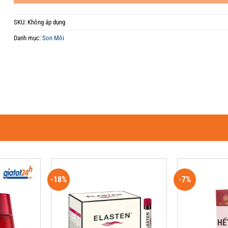
SKU:
Không áp dụng
Danh mục:
Son Môi
-18%
-7%
HẾ