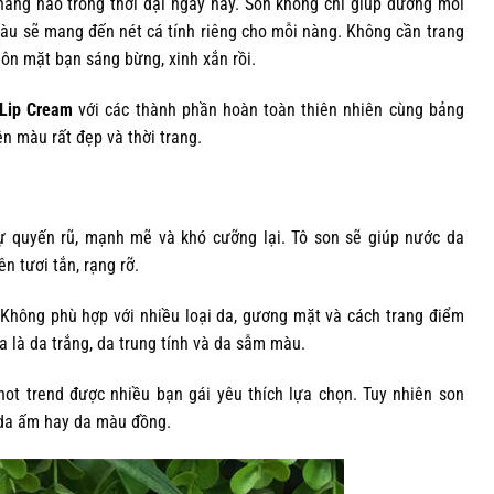
 nàng nào trong thời đại ngày nay. Son không chỉ giúp dưỡng môi
àu sẽ mang đến nét cá tính riêng cho mỗi nàng. Không cần trang
uôn mặt bạn sáng bừng, xinh xắn rồi.
Lip Cream
với các thành phần hoàn toàn thiên nhiên cùng bảng
n màu rất đẹp và thời trang.
 quyến rũ, mạnh mẽ và khó cưỡng lại. Tô son sẽ giúp nước da
n tươi tắn, rạng rỡ.
 Không phù hợp với nhiều loại da, gương mặt và cách trang điểm
 là da trắng, da trung tính và da sẫm màu.
ot trend được nhiều bạn gái yêu thích lựa chọn. Tuy nhiên son
 da ấm hay da màu đồng.