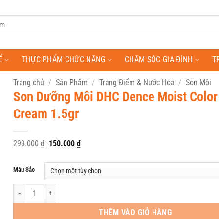
Ể
THỰC PHẨM CHỨC NĂNG
CHĂM SÓC GIA ĐÌNH
T
Trang chủ
/
Sản Phẩm
/
Trang Điểm & Nước Hoa
/
Son Môi
Son Dưỡng Môi DHC Dence Moist Color
Cream 1.5gr
Giá
Giá
299.000
₫
150.000
₫
gốc
hiện
là:
tại
299.000 ₫.
là:
Màu Sắc
150.000 ₫.
Son Dưỡng Môi DHC Dence Moist Color Lip Cream 1.5gr số lượng
THÊM VÀO GIỎ HÀNG