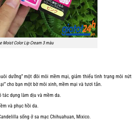
 Moist Color Lip Cream 3 màu
uôi dưỡng” một đôi môi mềm mại, giảm thiểu tình trạng môi nứt
 lại” cho bạn một bờ môi xinh, mềm mại và tươi tắn.
ó tác dụng làm dịu và mềm da.
ềm và phục hồi da.
Candelilla sống ở sa mạc Chihuahuan, Mixico.