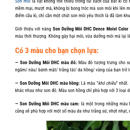
Son môi
là vật không thể thiếu trong túi xách của bất kì cô
mềm mại, mượt mà, không bị bong tróc mà son môi khi lên m
điểm cầu kì, chỉ cần một chút son môi yêu thích là đã làm kh
Giới thiệu với nàng
Son Dưỡng Môi DHC Dence Moist Color 
màu thời thượng. Không gây hại môi, vừa dưỡng môi mà lại lê
Có 3 màu cho bạn chọn lựa:
— Son Dưỡng Môi DHC màu đỏ:
Màu đỏ tượng trưng cho sự
ngăm/ nâu/ bánh mật/ trắng tái/ da hồng/ vàng của bạn trở lê
— Son Dưỡng Môi DHC màu hồng:
Là màu “
khó chiều
” nhất.
khác nhau như son đỏ. Màu son hồng chỉ phù hợp với 3 loại da
— Son Dưỡng Môi DHC màu cam:
là một trong những màu h
cũng sẽ phù hợp với một số màu da như trắng sứ, nhợt nhạt,