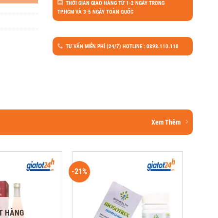
THỜI GIAN GIAO HÀNG TỪ 1-2 NGÀY TRONG
TP.HCM VÀ 3-5 NGÀY TOÀN QUỐC
TƯ VẤN MIỄN PHÍ (24/7) HOTLINE : 0898.110.110
Xem Thêm
-21%
T HÀNG