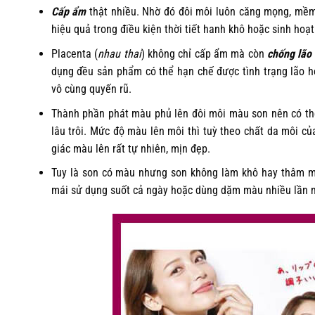
Cấp ẩm
thật nhiều. Nhờ đó đôi môi luôn căng mọng, mềm 
hiệu quả trong điều kiện thời tiết hanh khô hoặc sinh hoạ
Placenta (
nhau thai
) không chỉ cấp ẩm mà còn
chống lão
dụng đều sản phẩm có thể hạn chế được tình trạng lão h
vô cùng quyến rũ.
Thành phần phát màu phủ lên đôi môi màu son nên có thể
lâu trôi. Mức độ màu lên môi thì tuỳ theo chất da môi c
giác màu lên rất tự nhiên, mịn đẹp.
Tuy là son có màu nhưng son không làm khô hay thâm mô
mái sử dụng suốt cả ngày hoặc dùng dặm màu nhiều lần m