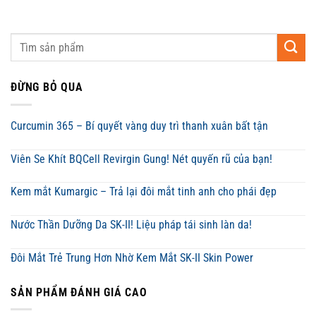
ĐỪNG BỎ QUA
Curcumin 365 – Bí quyết vàng duy trì thanh xuân bất tận
Viên Se Khít BQCell Revirgin Gung! Nét quyến rũ của bạn!
Kem mắt Kumargic – Trả lại đôi mắt tinh anh cho phái đẹp
Nước Thần Dưỡng Da SK-II! Liệu pháp tái sinh làn da!
Đôi Mắt Trẻ Trung Hơn Nhờ Kem Mắt SK-II Skin Power
SẢN PHẨM ĐÁNH GIÁ CAO