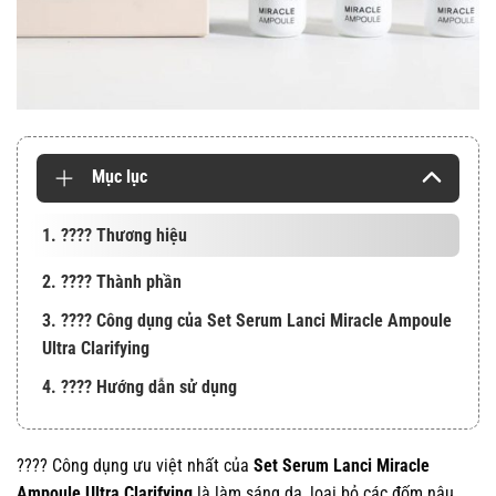
Mục lục
1. ???? Thương hiệu
2. ???? Thành phần
3. ???? Công dụng của Set Serum Lanci Miracle Ampoule
Ultra Clarifying
4. ???? Hướng dẫn sử dụng
???? Công dụng ưu việt nhất của
Set Serum Lanci Miracle
Ampoule Ultra Clarifying
là làm sáng da, loại bỏ các đốm nâu,