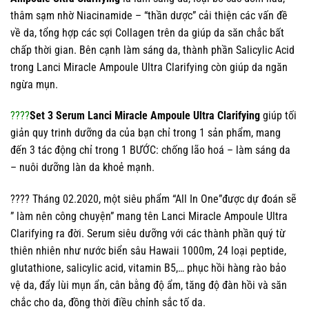
thâm sạm nhờ Niacinamide – “thần dược” cải thiện các vấn đề
về da, tổng hợp các sợi Collagen trên da giúp da săn chắc bất
chấp thời gian. Bên cạnh làm sáng da, thành phần Salicylic Acid
trong Lanci Miracle Ampoule Ultra Clarifying còn giúp da ngăn
ngừa mụn.
????
Set 3 Serum Lanci Miracle Ampoule Ultra Clarifying
giúp tối
giản quy trinh dưỡng da của bạn chỉ trong 1 sản phẩm, mang
đến 3 tác động chỉ trong 1 BƯỚC: chống lão hoá – làm sáng da
– nuôi dưỡng làn da khoẻ mạnh.
???? Tháng 02.2020, một siêu phẩm “All In One”được dự đoán sẽ
” làm nên công chuyện” mang tên Lanci Miracle Ampoule Ultra
Clarifying ra đời. Serum siêu dưỡng với các thành phần quý từ
thiên nhiên như nước biển sâu Hawaii 1000m, 24 loại peptide,
glutathione, salicylic acid, vitamin B5,… phục hồi hàng rào bảo
vệ da, đẩy lùi mụn ẩn, cân bằng độ ẩm, tăng độ đàn hồi và săn
chắc cho da, đồng thời điều chỉnh sắc tố da.