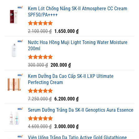
Kem Lót Chống Nắng SK-II Atmosphere CC Cream
SPF50/PA++++
Được xếp
Giá
Giá
2.100.000
₫
1.650.000
₫
hạng
5.00
gốc
hiện
5 sao
Nước Hoa Hồng Muji Light Toning Water Moisture
là:
tại
200ml
2.100.000 ₫.
là:
1.650.000 ₫.
Được xếp
Giá
Giá
300.000
₫
200.000
₫
hạng
5.00
gốc
hiện
5 sao
Kem Dưỡng Da Cao Cấp SK-II LXP Ultimate
là:
tại
Perfecting Cream
300.000 ₫.
là:
200.000 ₫.
Được xếp
Giá
Giá
7.250.000
₫
6.200.000
₫
hạng
5.00
gốc
hiện
5 sao
Serum Dưỡng Trắng Da SK-II Genoptics Aura Essence
là:
tại
7.250.000 ₫.
là:
6.200.000 ₫.
Được xếp
Giá
Giá
4.600.000
₫
3.000.000
₫
hạng
5.00
gốc
hiện
5 sao
Viên Uống Trắng Da Tatio Active Gold Glutathione