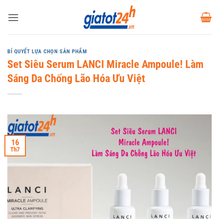
Bỏ
qua
nội
dung
BÍ QUYẾT LỰA CHỌN SẢN PHẨM
Set Siêu Serum LANCI Miracle Ampoule! Làm
Sáng Da Chống Lão Hóa Ưu Việt
16
Th7