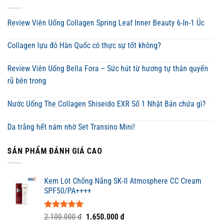
Review Viên Uống Collagen Spring Leaf Inner Beauty 6-In-1 Úc
Collagen lựu đỏ Hàn Quốc có thực sự tốt không?
Review Viên Uống Bella Fora – Sức hút từ hương tự thân quyến
rũ bên trong
Nước Uống The Collagen Shiseido EXR Số 1 Nhật Bản chứa gì?
Da trắng hết nám nhờ Set Transino Mini!
SẢN PHẨM ĐÁNH GIÁ CAO
Kem Lót Chống Nắng SK-II Atmosphere CC Cream
SPF50/PA++++
Được xếp
Giá
Giá
2.100.000
₫
1.650.000
₫