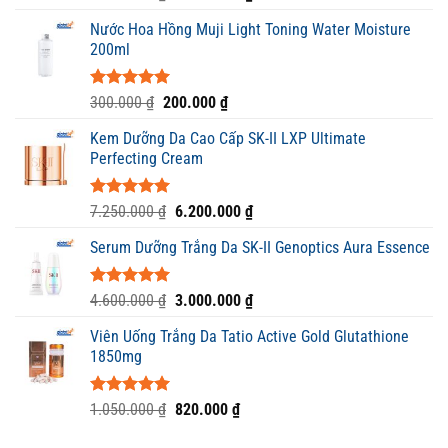
hạng
5.00
gốc
hiện
5 sao
Nước Hoa Hồng Muji Light Toning Water Moisture
là:
tại
200ml
2.100.000 ₫.
là:
1.650.000 ₫.
Được xếp
Giá
Giá
300.000
₫
200.000
₫
hạng
5.00
gốc
hiện
5 sao
Kem Dưỡng Da Cao Cấp SK-II LXP Ultimate
là:
tại
Perfecting Cream
300.000 ₫.
là:
200.000 ₫.
Được xếp
Giá
Giá
7.250.000
₫
6.200.000
₫
hạng
5.00
gốc
hiện
5 sao
Serum Dưỡng Trắng Da SK-II Genoptics Aura Essence
là:
tại
7.250.000 ₫.
là:
6.200.000 ₫.
Được xếp
Giá
Giá
4.600.000
₫
3.000.000
₫
hạng
5.00
gốc
hiện
5 sao
Viên Uống Trắng Da Tatio Active Gold Glutathione
là:
tại
1850mg
4.600.000 ₫.
là:
3.000.000 ₫.
Được xếp
Giá
Giá
1.050.000
₫
820.000
₫
hạng
5.00
gốc
hiện
5 sao