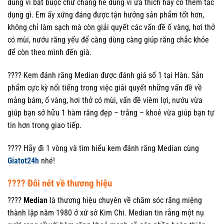
dùng vì bắt buộc chứ chẳng hề dùng vì ưa thích hay có thêm tác
dụng gì. Em ấy xứng đáng được tận hưởng sản phẩm tốt hơn,
không chỉ làm sạch mà còn giải quyết các vấn đề ố vàng, hơi thở
có mùi, nướu răng yếu để càng dùng càng giúp răng chắc khỏe
để còn theo mình đến già.
???? Kem đánh răng Median được đánh giá số 1 tại Hàn. Sản
phẩm cực kỳ nổi tiếng trong việc giải quyết những vấn đề về
mảng bám, ố vàng, hơi thở có mùi, vấn đề viêm lợi, nướu vừa
giúp bạn sở hữu 1 hàm răng đẹp – trắng – khoẻ vừa giúp bạn tự
tin hơn trong giao tiếp.
???? Hãy đi 1 vòng và tìm hiểu kem đánh răng Median cùng
Giatot24h
nhé!
???? Đôi nét về thương hiệu
????
Median
là thương hiệu chuyên về chăm sóc răng miệng
thành lập năm 1980 ở xứ sở Kim Chi. Median tin rằng một nụ