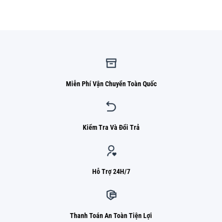
là:
tại
1.050.000 ₫.
là:
820.000 ₫.
Miễn Phí Vận Chuyển Toàn Quốc
Kiểm Tra Và Đổi Trả
Hỗ Trợ 24H/7
Thanh Toán An Toàn Tiện Lợi