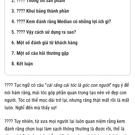
2. ???? Thông tin sản phẩm
3. ???? Khui bảng thành phần
4. ???? Kem đánh răng Median có những lợi ích gì?
5. ???? Vậy cách sử dụng ra sao?
6. Một số đánh giá từ khách hàng
7. Một số câu hỏi thường gặp
8. Kết luận
???? Tục ngữ có câu “
cái răng cái tóc là góc con người
” ngụ ý để
nói hàm răng, mái tóc góp phần quan trọng tạo nên vẻ đẹp con
người. Tóc có thể mọc dài trở lại, nhưng răng thật mất rồi là mất
luôn. Nghĩ đến mà thấy sợ!
???? Tuy nhiên, từ xưa mọi người lại luôn quan niệm rằng kem
đánh răng chọn loại làm sạch thông thường là được rồi, thế là