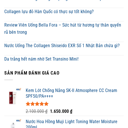
Collagen lựu đỏ Hàn Quốc có thực sự tốt không?
Review Viên Uống Bella Fora – Sức hút từ hương tự thân quyến
rũ bên trong
Nước Uống The Collagen Shiseido EXR Số 1 Nhật Bản chứa gì?
Da trắng hết nám nhờ Set Transino Mini!
SẢN PHẨM ĐÁNH GIÁ CAO
Kem Lót Chống Nắng SK-II Atmosphere CC Cream
SPF50/PA++++
Được xếp
Giá
Giá
2.100.000
₫
1.650.000
₫
hạng
5.00
gốc
hiện
5 sao
Nước Hoa Hồng Muji Light Toning Water Moisture
là:
tại
200ml