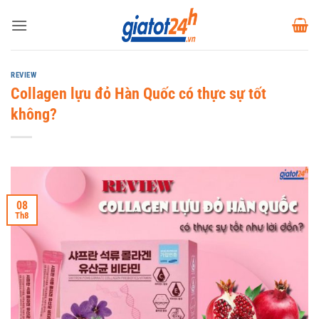
Bỏ
qua
nội
dung
REVIEW
Collagen lựu đỏ Hàn Quốc có thực sự tốt
không?
08
Th8