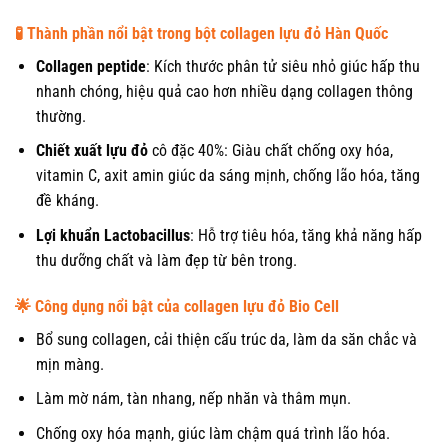
🧪 Thành phần nổi bật trong bột collagen lựu đỏ Hàn Quốc
Collagen peptide
: Kích thước phân tử siêu nhỏ giúc hấp thu
nhanh chóng, hiệu quả cao hơn nhiều dạng collagen thông
thường.
Chiết xuất lựu đỏ
cô đặc 40%: Giàu chất chống oxy hóa,
vitamin C, axit amin giúc da sáng mịnh, chống lão hóa, tăng
đề kháng.
Lợi khuẩn Lactobacillus
: Hỗ trợ tiêu hóa, tăng khả năng hấp
thu dưỡng chất và làm đẹp từ bên trong.
🌟 Công dụng nổi bật của collagen lựu đỏ Bio Cell
Bổ sung collagen, cải thiện cấu trúc da, làm da săn chắc và
mịn màng.
Làm mờ nám, tàn nhang, nếp nhăn và thâm mụn.
Chống oxy hóa mạnh, giúc làm chậm quá trình lão hóa.