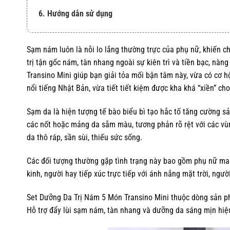
6. Hướng dẫn sử dụng
Sạm nám luôn là nỗi lo lắng thường trực của phụ nữ, khiến ch
trị tận gốc nám, tàn nhang ngoài sự kiên trì và tiền bạc, nà
Transino Mini giúp bạn giải tỏa mối bận tâm này, vừa có cơ 
nổi tiếng Nhật Bản, vừa tiết tiết kiệm được kha khá “xiền” ch
Sạm da là hiện tượng tế bào biểu bì tạo hắc tố tăng cường s
các nốt hoặc mảng da sẫm màu, tương phản rõ rệt với các vù
da thô ráp, sần sùi, thiếu sức sống.
Các đối tượng thường gặp tình trạng này bao gồm phụ nữ man
kinh, người hay tiếp xúc trực tiếp với ánh nắng mặt trời, ngư
Set Dưỡng Da Trị Nám 5 Món Transino Mini thuộc dòng sản p
Hỗ trợ đẩy lùi sạm nám, tàn nhang và dưỡng da sáng mịn hiệu