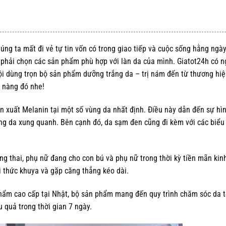
úng ta mất đi vẻ tự tin vốn có trong giao tiếp và cuộc sống hằng ngày
ng phải chọn các sản phẩm phù hợp với làn da của mình. Giatot24h có n
hội dùng trọn bộ sản phẩm dưỡng trắng da – trị nám đến từ thương hiệ
o nàng đó nhe!
ản xuất Melanin tại một số vùng da nhất định. Điều này dẫn đến sự hì
ng da xung quanh. Bên cạnh đó, da sạm đen cũng đi kèm với các biểu
g thai, phụ nữ đang cho con bú và phụ nữ trong thời kỳ tiền mãn ki
ời thức khuya và gặp căng thẳng kéo dài.
hẩm cao cấp tại Nhật, bộ sản phẩm mang đến quy trình chăm sóc da t
 quả trong thời gian 7 ngày.