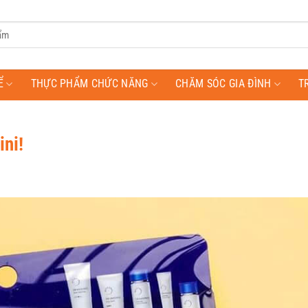
Ể
THỰC PHẨM CHỨC NĂNG
CHĂM SÓC GIA ĐÌNH
T
ini!