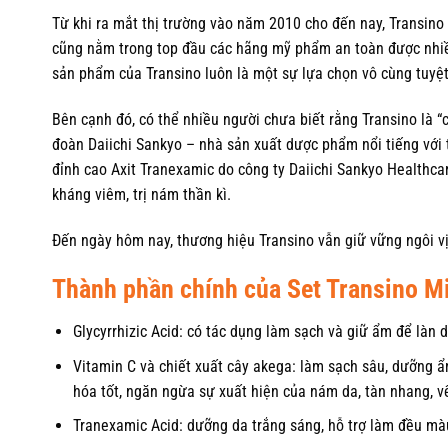
Từ khi ra mắt thị trường vào năm 2010 cho đến nay, Transino 
cũng nằm trong top đầu các hãng mỹ phẩm an toàn được nhiều
sản phẩm của Transino luôn là một sự lựa chọn vô cùng tuyệt
Bên cạnh đó, có thể nhiều người chưa biết rằng Transino là “
đoàn Daiichi Sankyo – nhà sản xuất dược phẩm nổi tiếng với t
đỉnh cao Axit Tranexamic do công ty Daiichi Sankyo Healthc
kháng viêm, trị nám thần kì.
Đến ngày hôm nay, thương hiệu Transino vẫn giữ vững ngôi vị
Thành phần chính của Set Transino M
Glycyrrhizic Acid: có tác dụng làm sạch và giữ ẩm để làn
Vitamin C và chiết xuất cây akega: làm sạch sâu, dưỡng ẩ
hóa tốt, ngăn ngừa sự xuất hiện của nám da, tàn nhang, 
Tranexamic Acid: dưỡng da trắng sáng, hỗ trợ làm đều mà