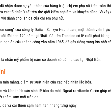
đã nhận được sự yêu thích của hàng triệu chị em phụ nữ trên toàn thế
 các tổ chức Y tế trên thế giới kiểm nghiệm và khuyên dùng. Vì vậy 
 vời dành cho làn da của chị em phụ nữ.
con cưng” của công ty Daiichi Sankyo Healthcare, một thành viên trực
uổi đời hơn 120 năm tại Nhật. Cái tên Transino có lẽ xuất phát từ ng
are nghiên cứu thành công vào năm 1965, đã gây tiếng vang lớn nhờ c
 là nhãn mỹ phẩm trị nám có doanh số bán ra cao tại Nhật Bản.
ini
 da mịn màng, giảm sự xuất hiện của các nếp nhăn lão hóa.
m và kích thích sản sinh tế bào da mới. Ngoài ra vitamin C còn giúp 
vết thâm sạm mới trên da
u da và cải thiện sạm nám, tàn nhang từng ngày