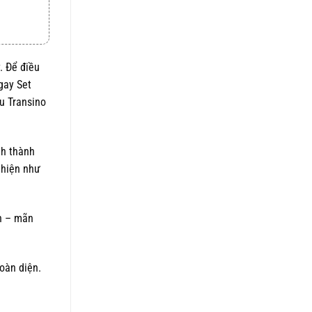
. Để điều
gay Set
u Transino
nh thành
 hiện như
nh – mãn
oàn diện.