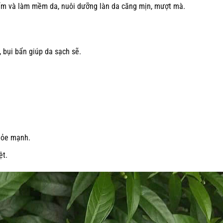
iữ ẩm và làm mềm da, nuôi dưỡng làn da căng mịn, mượt mà.
 bụi bẩn giúp da sạch sẽ.
hỏe mạnh.
ệt.