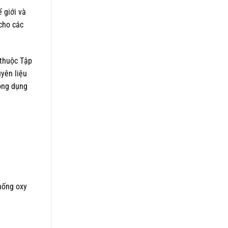
 giới và
cho các
 thuộc Tập
uyên liệu
ông dụng
chống oxy