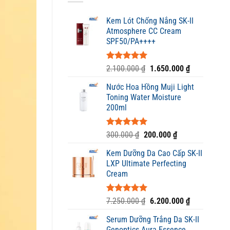
Kem Lót Chống Nắng SK-II
Atmosphere CC Cream
SPF50/PA++++
Được xếp
Giá
Giá
2.100.000
₫
1.650.000
₫
hạng
5.00
gốc
hiện
5 sao
Nước Hoa Hồng Muji Light
là:
tại
Toning Water Moisture
2.100.000 ₫.
là:
200ml
1.650.000 ₫
Được xếp
Giá
Giá
300.000
₫
200.000
₫
hạng
5.00
gốc
hiện
5 sao
Kem Dưỡng Da Cao Cấp SK-II
là:
tại
LXP Ultimate Perfecting
300.000 ₫.
là:
Cream
200.000 ₫.
Được xếp
Giá
Giá
7.250.000
₫
6.200.000
₫
hạng
5.00
gốc
hiện
5 sao
Serum Dưỡng Trắng Da SK-II
là:
tại
Genoptics Aura Essence