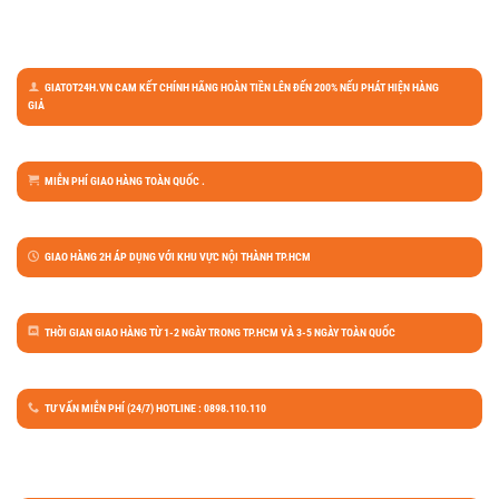
GIATOT24H.VN CAM KẾT CHÍNH HÃNG HOÀN TIỀN LÊN ĐẾN 200% NẾU PHÁT HIỆN HÀNG
GIẢ
MIỄN PHÍ GIAO HÀNG TOÀN QUỐC .
GIAO HÀNG 2H ÁP DỤNG VỚI KHU VỰC NỘI THÀNH TP.HCM
THỜI GIAN GIAO HÀNG TỪ 1-2 NGÀY TRONG TP.HCM VÀ 3-5 NGÀY TOÀN QUỐC
TƯ VẤN MIỄN PHÍ (24/7) HOTLINE : 0898.110.110