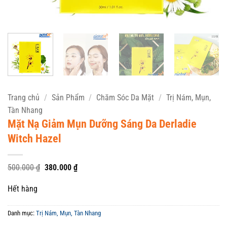
Trang chủ
/
Sản Phẩm
/
Chăm Sóc Da Mặt
/
Trị Nám, Mụn,
Tàn Nhang
Mặt Nạ Giảm Mụn Dưỡng Sáng Da Derladie
Witch Hazel
Giá
Giá
500.000
₫
380.000
₫
gốc
hiện
là:
tại
Hết hàng
500.000 ₫.
là:
380.000 ₫.
Danh mục:
Trị Nám, Mụn, Tàn Nhang