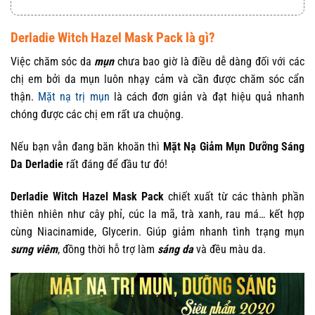
Derladie Witch Hazel Mask Pack là gì?
Việc chăm sóc da
mụn
chưa bao giờ là điều dễ dàng đối với các
chị em bởi da mụn luôn nhạy cảm và cần được chăm sóc cẩn
thận.
Mặt nạ trị mụn
là cách đơn giản và đạt hiệu quả nhanh
chóng được các chị em rất ưa chuộng.
Nếu bạn vẫn đang băn khoăn thì
Mặt Nạ Giảm Mụn Dưỡng Sáng
Da Derladie
rất đáng để đầu tư đó!
Derladie Witch Hazel Mask Pack
chiết xuất từ các thành phần
thiên nhiên như cây phỉ, cúc la mã, trà xanh, rau má… kết hợp
cùng Niacinamide, Glycerin. Giúp giảm nhanh tình trạng mụn
sưng viêm
, đồng thời hỗ trợ làm
sáng da
và đều màu da.