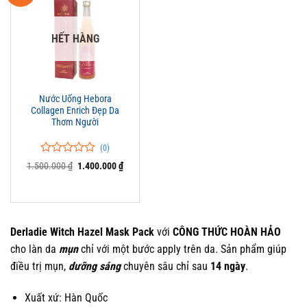
HẾT HÀNG
Nước Uống Hebora
Collagen Enrich Đẹp Da
Thơm Người
(0)
0
0
Giá
Giá
1.500.000
₫
1.400.000
₫
trên
gốc
hiện
là:
tại
5
1.500.000 ₫.
là:
đánh
1.400.000 ₫.
giá
Derladie Witch Hazel Mask Pack
với
CÔNG THỨC HOÀN HẢO
cho làn da
mụn
chỉ với một bước apply trên da. Sản phẩm giúp
điều trị mụn,
dưỡng sáng
chuyên sâu chỉ sau
14 ngày
.
Xuất xứ: Hàn Quốc