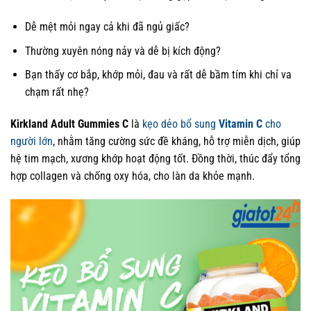
Dễ mệt mỏi ngay cả khi đã ngủ giấc?
Thường xuyên nóng nảy và dễ bị kích động?
Bạn thấy cơ bắp, khớp mỏi, đau và rất dễ bầm tím khi chỉ va
chạm rất nhẹ?
Kirkland Adult Gummies C
là
kẹo dẻo bổ sung
Vitamin C
cho
người lớn
, nhằm tăng cường sức đề kháng, hỗ trợ miễn dịch, giúp
hệ tim mạch, xương khớp hoạt động tốt. Đồng thời, thúc đẩy tổng
hợp collagen và chống oxy hóa, cho làn da khỏe mạnh.