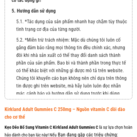
có tác dụng gì?
5. Hướng dẫn sử dụng
5.1. *Tác dụng của sản phẩm nhanh hay chậm tùy thuộc
tình trạng cơ địa của từng người.
5.2. *Miễn trừ trách nhiệm: Mặc dù chúng tôi luôn cố
gắng đảm bảo rằng mọi thông tin đều chính xác, nhưng
đôi khi nhà sản xuất có thể thay đổi danh sách thành
phần của sản phẩm. Bao bì và thành phần trong thực tế
có thể khác biệt với những gì được mô tả trên website.
Chúng tôi khuyến cáo bạn không nên chỉ dựa trên thông
tin được ghi trên website, mà hãy luôn luôn đọc nhãn
mác, cảnh báo và hướng dẫn sử dụng trước khi dùng
sản phẩm.
Kirkland Adult Gummies C 250mg – Nguồn vitamin C dồi dào
cho cơ thể
Kẹo Dẻo Bổ Sung Vitamin C Kirkland Adult Gummies C
là sự lựa chọn hoàn
Bạn đang gặp các triệu chứng:
hảo dành cho bạn lúc này! Nếu