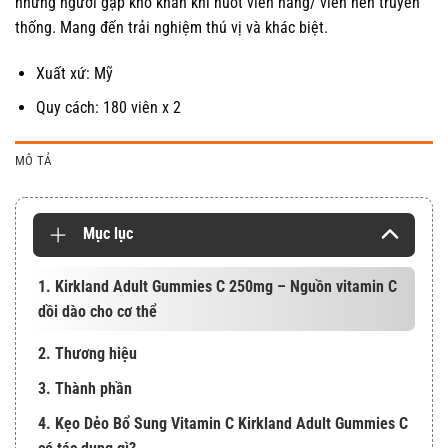
những người gặp khó khăn khi nuốt viên nang/ viên nén truyền
thống. Mang đến trải nghiệm thú vị và khác biệt.
Xuất xứ: Mỹ
Quy cách: 180 viên x 2
MÔ TẢ
Mục lục
1. Kirkland Adult Gummies C 250mg – Nguồn vitamin C
dồi dào cho cơ thể
2. Thương hiệu
3. Thành phần
4. Kẹo Dẻo Bổ Sung Vitamin C Kirkland Adult Gummies C