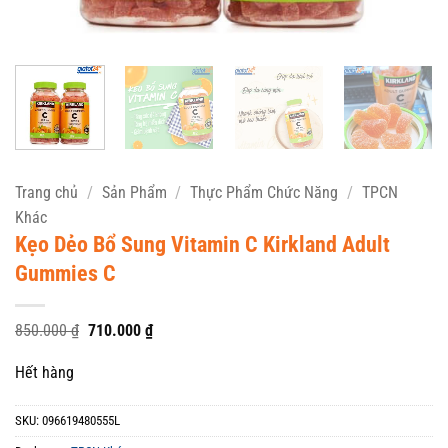
Trang chủ
/
Sản Phẩm
/
Thực Phẩm Chức Năng
/
TPCN
Khác
Kẹo Dẻo Bổ Sung Vitamin C Kirkland Adult
Gummies C
Giá
Giá
850.000
₫
710.000
₫
gốc
hiện
là:
tại
Hết hàng
850.000 ₫.
là:
710.000 ₫.
SKU:
096619480555L