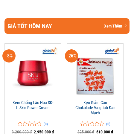
GIÁ TỐT HÔM NAY
Xem Thêm
-8%
-26%
Kem Chống Lão Hóa SK-
Kẹo Giảm Cân
II Skin Power Cream
Chokolade Vægttab Đan
Mạch
(0)
(0)
0
0
0
0
Giá
Giá
Giá
Giá
3.200.000
₫
2.950.000
₫
825.000
₫
610.000
₫