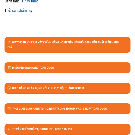
Danh mục:
TPCN Khác
Thẻ:
sản phẩm mỹ
GIATOT24H.VN CAM KẾT CHÍNH HÃNG HOÀN TIỀN LÊN ĐẾN 200% NẾU PHÁT HIỆN HÀNG
GIẢ
MIỄN PHÍ GIAO HÀNG TOÀN QUỐC .
GIAO HÀNG 2H ÁP DỤNG VỚI KHU VỰC NỘI THÀNH TP.HCM
THỜI GIAN GIAO HÀNG TỪ 1-2 NGÀY TRONG TP.HCM VÀ 3-5 NGÀY TOÀN QUỐC
TƯ VẤN MIỄN PHÍ (24/7) HOTLINE : 0898.110.110