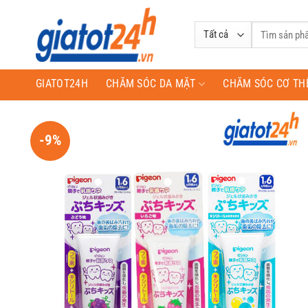
Bỏ
qua
Tìm
nội
kiếm:
dung
GIATOT24H
CHĂM SÓC DA MẶT
CHĂM SÓC CƠ TH
-9%