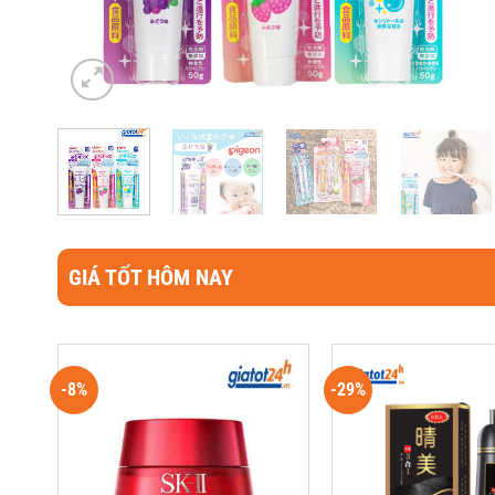
GIÁ TỐT HÔM NAY
-8%
-29%