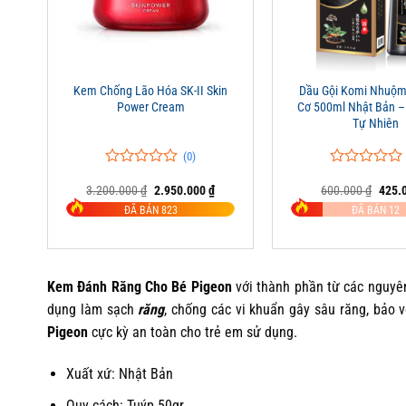
+
+
Kem Chống Lão Hóa SK-II Skin
Dầu Gội Komi Nhuộm
Power Cream
Cơ 500ml Nhật Bản 
Tự Nhiên
(0)
0
0
0
0
Giá
Giá
Giá
3.200.000
₫
2.950.000
₫
600.000
₫
425.
trên
trên
gốc
hiện
gốc
5
5
ĐÃ BÁN 823
ĐÃ BÁN 12
là:
tại
là:
đánh
đánh
3.200.000 ₫.
là:
600.0
giá
giá
2.950.000 ₫.
Kem Đánh Răng Cho Bé Pigeon
với thành phần từ các nguyên 
dụng làm sạch
răng
, chống các vi khuẩn gây sâu răng, bảo 
Pigeon
cực kỳ an toàn cho trẻ em sử dụng.
Xuất xứ: Nhật Bản
Quy cách: Tuýp 50gr