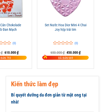
+
 Cân Chokolade
Set Nước Hoa Dior Mini 4 Chai
ab Đan Mạch
Joy hộp trái tim
(0)
(0)
0
0
Giá
Giá
Giá
Giá
0
₫
610.000
₫
650.000
₫
450.000
₫
trên
gốc
hiện
gốc
hiện
5
 BÁN 793
ĐÃ BÁN 669
là:
tại
là:
tại
đánh
825.000 ₫.
là:
650.000 ₫.
là:
giá
610.000 ₫.
450.000 ₫.
Kiến thức làm đẹp
Bí quyết dưỡng da đơn giản từ mật ong tại
nhà!