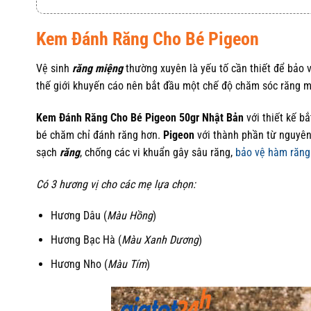
Kem Đánh Răng Cho Bé Pigeon
Vệ sinh
răng miệng
thường xuyên là yếu tố cần thiết để bảo v
thế giới khuyến cáo nên bắt đầu một chế độ chăm sóc răng mi
Kem Đánh Răng Cho Bé Pigeon 50gr Nhật Bản
với thiết kế b
bé chăm chỉ đánh răng hơn.
Pigeon
với thành phần từ nguyên 
sạch
răng
, chống các vi khuẩn gây sâu răng,
bảo vệ hàm răng
Có 3 hương vị cho các mẹ lựa chọn:
Hương Dâu (
Màu Hồng
)
Hương Bạc Hà (
Màu Xanh Dương
)
Hương Nho (
Màu Tím
)