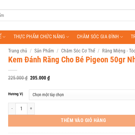
Ể
THỰC PHẨM CHỨC NĂNG
CHĂM SÓC GIA ĐÌNH
T
Trang chủ
/
Sản Phẩm
/
Chăm Sóc Cơ Thể
/
Răng Miệng - Tó
Kem Đánh Răng Cho Bé Pigeon 50gr N
Giá
Giá
225.000
₫
205.000
₫
gốc
hiện
là:
tại
225.000 ₫.
là:
Hương Vị
205.000 ₫.
Kem Đánh Răng Cho Bé Pigeon 50gr Nhật Bản số lượng
THÊM VÀO GIỎ HÀNG