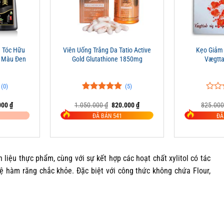
+
+
 Tóc Hữu
Viên Uống Trắng Da Tatio Active
Kẹo Giảm
– Màu Đen
Gold Glutathione 1850mg
Vægtt
(0)
(5)
5.00
5
trên 5
0
0
Giá
Giá
Giá
000
₫
1.050.000
₫
820.000
₫
825.00
đánh giá
trên
hiện
gốc
hiện
5
ĐÃ BÁN 541
ĐÃ
tại
là:
tại
đánh
00 ₫.
là:
1.050.000 ₫.
là:
giá
425.000 ₫.
820.000 ₫.
liệu thực phẩm, cùng với sự kết hợp các hoạt chất xylitol có tác
vệ hàm răng chắc khỏe. Đặc biệt với công thức không chứa Flour,