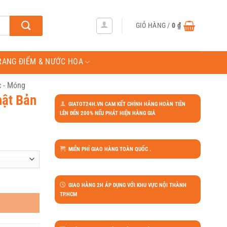
GIỎ HÀNG /
0
₫
RANG ĐIỂM & NƯỚC HOA
c - Móng
hật Bản
GIATOT24H.VN CAM KẾT CHÍNH HÃNG HOÀN TIỀN
LÊN ĐẾN 200% NẾU PHÁT HIỆN HÀNG GIẢ
MIỄN PHÍ GIAO HÀNG TOÀN QUỐC .
GIAO HÀNG 2H ÁP DỤNG VỚI KHU VỰC NỘI THÀNH
TP.HCM