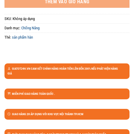
THÊM VÀO GIỎ HÀNG
SKU:
Không áp dụng
Danh mục:
Chống Nắng
Thẻ:
sản phẩm hàn
GIATOT24H.VN CAM KẾT CHÍNH HÃNG HOÀN TIỀN LÊN ĐẾN 200% NẾU PHÁT HIỆN HÀNG
GIẢ
MIỄN PHÍ GIAO HÀNG TOÀN QUỐC .
GIAO HÀNG 2H ÁP DỤNG VỚI KHU VỰC NỘI THÀNH TP.HCM