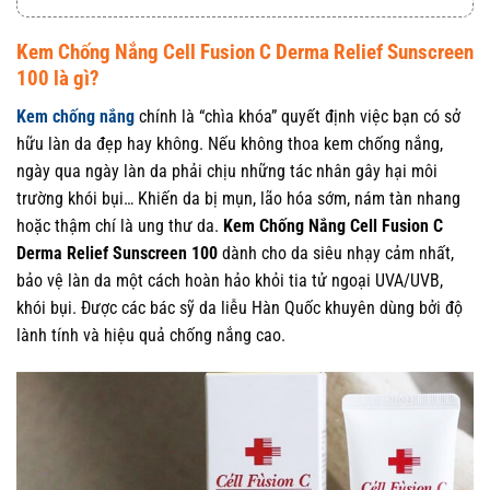
Kem Chống Nắng Cell Fusion C Derma Relief Sunscreen
100 là gì?
Kem chống nắng
chính là “chìa khóa” quyết định việc bạn có sở
hữu làn da đẹp hay không. Nếu không thoa kem chống nắng,
ngày qua ngày làn da phải chịu những tác nhân gây hại môi
trường khói bụi… Khiến da bị mụn, lão hóa sớm, nám tàn nhang
hoặc thậm chí là ung thư da.
Kem Chống Nắng Cell Fusion C
Derma Relief Sunscreen 100
dành cho da siêu nhạy cảm nhất,
bảo vệ làn da một cách hoàn hảo khỏi tia tử ngoại UVA/UVB,
khói bụi. Được các bác sỹ da liễu Hàn Quốc khuyên dùng bởi độ
lành tính và hiệu quả chống nắng cao.