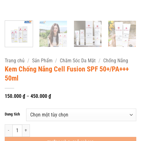
Trang chủ
/
Sản Phẩm
/
Chăm Sóc Da Mặt
/
Chống Nắng
Kem Chống Nắng Cell Fusion SPF 50+/PA+++
50ml
Khoảng
150.000
₫
–
450.000
₫
giá:
từ
150.000 ₫
Dung tích
đến
450.000 ₫
Kem Chống Nắng Cell Fusion SPF 50+/PA+++ 50ml số lượng