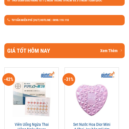
THỜI GIAN GIAO HÀNG TỪ 1-2 NGÀY TRONG TP.HCM VÀ 3-5 NGÀY TOÀN QUỐC
TƯ VẤN MIỄN PHÍ (24/7) HOTLINE : 0898.110.110
GIÁ TỐT HÔM NAY
Xem Thêm
-42%
-31%
Viên Uống Ngừa Thai
Set Nước Hoa Dior Mini