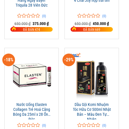
Hằng Ngày Bayer
4 Chai Joy hộp trái tim
Triquila 28 Viên Đức
(0)
(0)
0
0
0
0
Giá
Giá
Giá
Giá
650.000
₫
375.000
₫
650.000
₫
450.000
₫
trên
gốc
hiện
trên
gốc
hiện
ĐÃ BÁN 474
ĐÃ BÁN 669
là:
tại
là:
tại
5
5
650.000 ₫.
là:
650.000 ₫.
là:
đánh
đánh
375.000 ₫.
450.000 ₫.
giá
giá
-18%
-29%
Nước Uống Elasten
Dầu Gội Komi Nhuộm
Collagen Trẻ Hoá Căng
Tóc Hữu Cơ 500ml Nhật
Bóng Da 25ml x 28 Ống
Bản – Màu Đen Tự
Đức
Nhiên
(0)
(0)