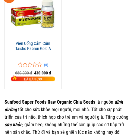
Viên Uống Cảm Cúm
Taisho Pabron Gold A
(0)
0
0
Giá
Giá
680.000
₫
430.000
₫
trên
gốc
hiện
ĐÃ BÁN 699
là:
tại
5
680.000 ₫.
là:
đánh
430.000 ₫.
giá
Sunfood Super Foods Raw Organic Chia Seeds
là nguồn
dinh
dưỡng
tốt cho sức khỏe mọi người, mọi nhà. Tốt cho sự phát
triển của trí não, thích hợp cho trẻ em và người già. Tăng cường
sức khỏe
, giảm béo, không những thế còn giúp các cơ bắp trở
nên săn chắc. Thử đi và bạn sẽ ghiền lúc nào không hay đó!