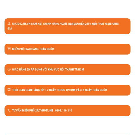
GIATOT24H.VN CAM KẾT CHÍNH HÃNG HOÀN TIỀN LÊN ĐẾN 200% NẾU PHÁT HIỆN HÀNG
GIẢ
MIỄN PHÍ GIAO HÀNG TOÀN QUỐC .
GIAO HÀNG 2H ÁP DỤNG VỚI KHU VỰC NỘI THÀNH TP.HCM
THỜI GIAN GIAO HÀNG TỪ 1-2 NGÀY TRONG TP.HCM VÀ 3-5 NGÀY TOÀN QUỐC
TƯ VẤN MIỄN PHÍ (24/7) HOTLINE : 0898.110.110