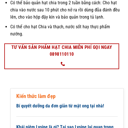
Có thể bảo quản hạt chia trong 2 tuần bằng cách: Cho hạt
chia vào nước sau 10 phút cho nở ra rồi dùng đũa đánh đều
lên, cho vào hộp đậy kín và bảo quản trong tủ lạnh.
Có thể cho hạt Chia và thạch, nước sốt hay thực phẩm
nướng.
TƯ VẤN SẢN PHẨM HẠT CHIA MIỄN PHÍ GỌI NGAY
0898110110
Kiến thức làm đẹp
Bí quyết dưỡng da đơn giản từ mật ong tại nhà!
Khái niệm Lysine là gì? Tại sao Lysine lại quan trọng