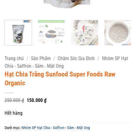
Trang chủ
/
Sản Phẩm
/
Chăm Sóc Gia Đình
/
Nhóm SP Hạt
Chia - Saffron - Sâm - Mật Ong
Hạt Chia Trắng Sunfood Super Foods Raw
Organic
Giá
Giá
250.000
₫
150.000
₫
gốc
hiện
là:
tại
Hết hàng
250.000 ₫.
là:
150.000 ₫.
Danh mục:
Nhóm SP Hạt Chia - Saffron - Sâm - Mật Ong