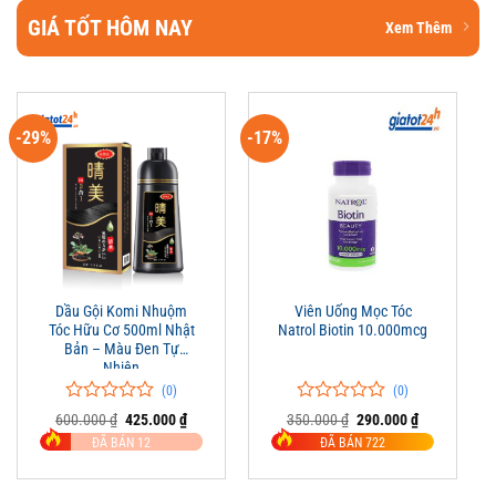
GIÁ TỐT HÔM NAY
Xem Thêm
-29%
-17%
Dầu Gội Komi Nhuộm
Viên Uống Mọc Tóc
Tóc Hữu Cơ 500ml Nhật
Natrol Biotin 10.000mcg
Bản – Màu Đen Tự
Nhiên
(0)
(0)
0
0
0
0
Giá
Giá
Giá
Giá
600.000
₫
425.000
₫
350.000
₫
290.000
₫
trên
gốc
hiện
trên
gốc
hiện
ĐÃ BÁN 12
ĐÃ BÁN 722
là:
tại
là:
tại
5
5
600.000 ₫.
là:
350.000 ₫.
là:
đánh
đánh
425.000 ₫.
290.000 ₫.
giá
giá