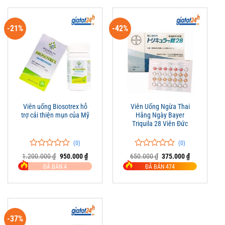
-21%
-42%
Viên uống Biosotrex hỗ
Viên Uống Ngừa Thai
trợ cải thiện mụn của Mỹ
Hằng Ngày Bayer
Triquila 28 Viên Đức
(0)
(0)
0
0
0
0
Giá
Giá
Giá
Giá
1.200.000
₫
950.000
₫
650.000
₫
375.000
₫
trên
gốc
hiện
trên
gốc
hiện
ĐÃ BÁN 4
ĐÃ BÁN 474
là:
tại
là:
tại
5
5
1.200.000 ₫.
là:
650.000 ₫.
là:
đánh
đánh
950.000 ₫.
375.000 ₫.
giá
giá
-37%