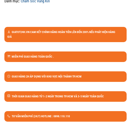
Danh mục:
Chăm Sóc Vùng Kín
GIATOT24H.VN CAM KẾT CHÍNH HÃNG HOÀN TIỀN LÊN ĐẾN 200% NẾU PHÁT HIỆN HÀNG
GIẢ
MIỄN PHÍ GIAO HÀNG TOÀN QUỐC .
GIAO HÀNG 2H ÁP DỤNG VỚI KHU VỰC NỘI THÀNH TP.HCM
THỜI GIAN GIAO HÀNG TỪ 1-2 NGÀY TRONG TP.HCM VÀ 3-5 NGÀY TOÀN QUỐC
TƯ VẤN MIỄN PHÍ (24/7) HOTLINE : 0898.110.110