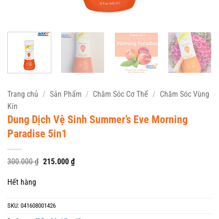
Trang chủ
/
Sản Phẩm
/
Chăm Sóc Cơ Thể
/
Chăm Sóc Vùng
Kín
Dung Dịch Vệ Sinh Summer’s Eve Morning
Paradise 5in1
Giá
Giá
300.000
₫
215.000
₫
gốc
hiện
là:
tại
Hết hàng
300.000 ₫.
là:
215.000 ₫.
SKU:
041608001426