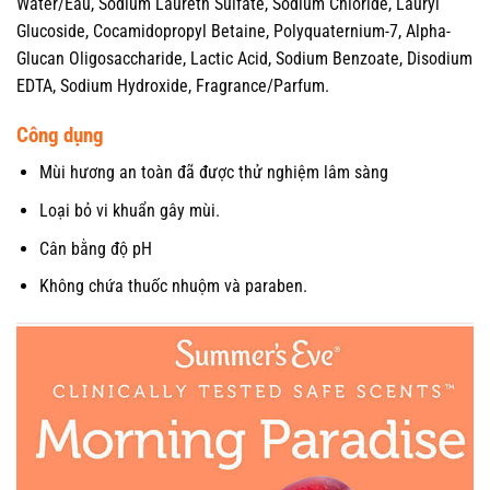
Water/Eau, Sodium Laureth Sulfate, Sodium Chloride, Lauryl
Glucoside, Cocamidopropyl Betaine, Polyquaternium-7, Alpha-
Glucan Oligosaccharide, Lactic Acid, Sodium Benzoate, Disodium
EDTA, Sodium Hydroxide, Fragrance/Parfum.
Công dụng
Mùi hương an toàn đã được thử nghiệm lâm sàng
Loại bỏ vi khuẩn gây mùi.
Cân bằng độ pH
Không chứa thuốc nhuộm và paraben.