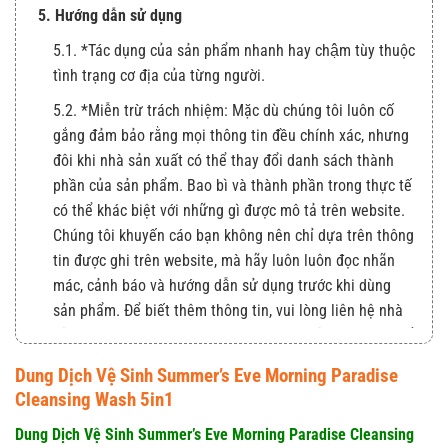
5. Hướng dẫn sử dụng
5.1. *Tác dụng của sản phẩm nhanh hay chậm tùy thuộc
tình trạng cơ địa của từng người.
5.2. *Miễn trừ trách nhiệm: Mặc dù chúng tôi luôn cố
gắng đảm bảo rằng mọi thông tin đều chính xác, nhưng
đôi khi nhà sản xuất có thể thay đổi danh sách thành
phần của sản phẩm. Bao bì và thành phần trong thực tế
có thể khác biệt với những gì được mô tả trên website.
Chúng tôi khuyến cáo bạn không nên chỉ dựa trên thông
tin được ghi trên website, mà hãy luôn luôn đọc nhãn
mác, cảnh báo và hướng dẫn sử dụng trước khi dùng
sản phẩm. Để biết thêm thông tin, vui lòng liên hệ nhà
sản xuất. Nội dung trên trang web này chỉ được dùng để
tham khảo, không thể thay thế chỉ dẫn của dược sỹ, bác
Dung Dịch Vệ Sinh Summer’s Eve Morning Paradise
sỹ và các chuyên gia sức khỏe. Bạn không nên sử dụng
Cleansing Wash 5in1
thông tin này để tự chẩn đoán và điều trị bệnh của
Dung Dịch Vệ Sinh Summer’s Eve Morning Paradise Cleansing
mình. Hãy liên hệ các cơ quan y tế ngay lập tức nếu bạn