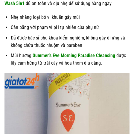
Wash 5in1
đủ an toàn và dịu nhẹ để sử dụng hàng ngày
nghi ngờ mình đang gặp vấn đề về sức khỏe. Các thông
tin và công bố liên quan đến thực phẩm chức năng
Nhẹ nhàng loại bỏ vi khuẩn gây mùi
giảm cân chưa được thẩm định bởi Cục quản lý Thực
phẩm và Dược phẩm, cũng như không được dùng để
Cân bằng với phạm vi pH tự nhiên của phụ nữ
chẩn đoán, điều trị, chữa trị, hay phòng ngừa bệnh tật
Đã được bác sĩ phụ khoa kiểm nghiệm, không gây dị ứng và
cùng các vấn đề sức khỏe khác. Chúng tôi không chịu
không chứa thuốc nhuộm và paraben
trách nhiệm về nhầm lẫn hay sai lệch về sản phẩm.
Mùi hương
Summer’s Eve Morning Paradise Cleansing
được
lấy cảm hứng từ trái cây và hoa thơm dịu dàng.