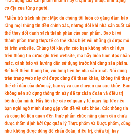
*Tác dụng của sản phẩm nhanh hay chậm tùy thuộc tình trạng
cơ địa của từng người.
*Miễn trừ trách nhiệm:
Mặc dù chúng tôi luôn cố gắng đảm bảo
rằng mọi thông tin đều chính xác, nhưng đôi khi nhà sản xuất có
thể thay đổi danh sách thành phần của sản phẩm. Bao bì và
thành phần trong thực tế có thể khác biệt với những gì được mô
tả trên website. Chúng tôi khuyến cáo bạn không nên chỉ dựa
trên thông tin được ghi trên website, mà hãy luôn luôn đọc nhãn
mác, cảnh báo và hướng dẫn sử dụng trước khi dùng sản phẩm.
Để biết thêm thông tin, vui lòng liên hệ nhà sản xuất. Nội dung
trên trang web này chỉ được dùng để tham khảo, không thể thay
thế chỉ dẫn của dược sỹ, bác sỹ và các chuyên gia sức khỏe. Bạn
không nên sử dụng thông tin này để tự chẩn đoán và điều trị
bệnh của mình. Hãy liên hệ các cơ quan y tế ngay lập tức nếu
bạn nghi ngờ mình đang gặp vấn đề về sức khỏe. Các thông tin
và công bố liên quan đến thực phẩm chức năng giảm cân chưa
được thẩm định bởi Cục quản lý Thực phẩm và Dược phẩm, cũng
như không được dùng để chẩn đoán, điều trị, chữa trị, hay