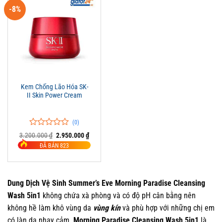
-8%
Kem Chống Lão Hóa SK-
II Skin Power Cream
(0)
0
0
Giá
Giá
3.200.000
₫
2.950.000
₫
trên
gốc
hiện
ĐÃ BÁN 823
là:
tại
5
3.200.000 ₫.
là:
đánh
2.950.000 ₫.
giá
Dung Dịch Vệ Sinh Summer’s Eve Morning Paradise Cleansing
Wash 5in1
không chứa xà phòng và có độ pH cân bằng nên
không hề làm khô vùng da
vùng kín
và phù hợp với những chị em
có làn da nhạy cảm.
Morning Paradise Cleansing Wash 5in1
là