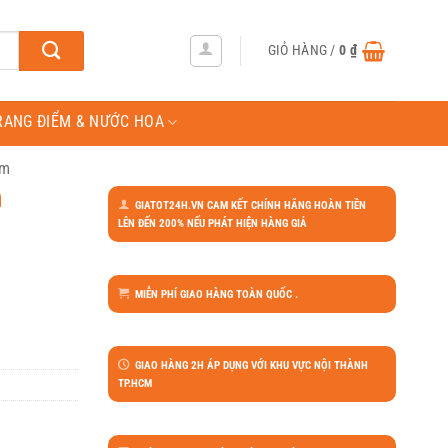
GIỎ HÀNG /
0
₫
RANG ĐIỂM & NƯỚC HOA
ắm
n
GIATOT24H.VN CAM KẾT CHÍNH HÃNG HOÀN TIỀN
LÊN ĐẾN 200% NẾU PHÁT HIỆN HÀNG GIẢ
MIỄN PHÍ GIAO HÀNG TOÀN QUỐC .
GIAO HÀNG 2H ÁP DỤNG VỚI KHU VỰC NỘI THÀNH
TP.HCM