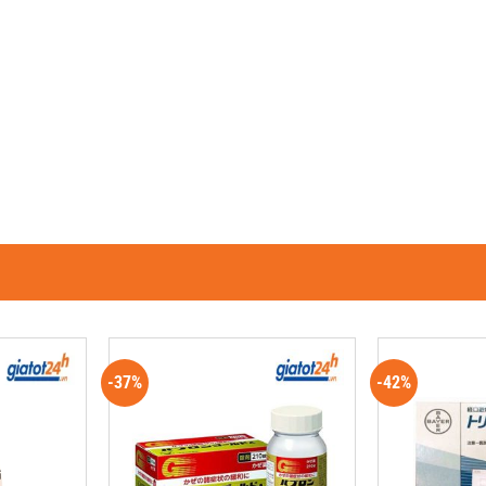
-37%
-42%
G