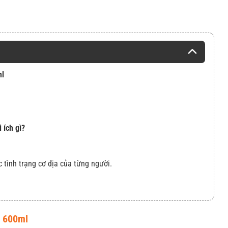
ml
 ích gì?
c tình trạng cơ địa của từng người.
o 600ml