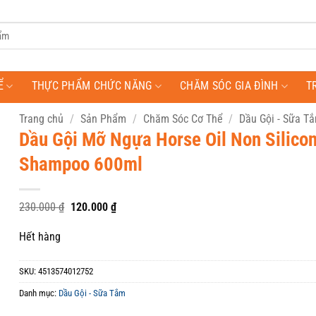
Ể
THỰC PHẨM CHỨC NĂNG
CHĂM SÓC GIA ĐÌNH
T
Trang chủ
/
Sản Phẩm
/
Chăm Sóc Cơ Thể
/
Dầu Gội - Sữa T
Dầu Gội Mỡ Ngựa Horse Oil Non Silico
Shampoo 600ml
Giá
Giá
230.000
₫
120.000
₫
gốc
hiện
là:
tại
Hết hàng
230.000 ₫.
là:
120.000 ₫.
SKU:
4513574012752
Danh mục:
Dầu Gội - Sữa Tắm