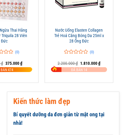
+
 Ngừa Thai Hằng
Nước Uống Elasten Collagen
Triquila 28 Viên
Trẻ Hoá Căng Bóng Da 25ml x
Đức
28 Ống Đức
(0)
(0)
0
0
Giá
Giá
Giá
Giá
0
₫
375.000
₫
2.200.000
₫
1.810.000
₫
trên
gốc
hiện
gốc
hiện
5
 BÁN 474
ĐÃ BÁN 14
là:
tại
là:
tại
đánh
650.000 ₫.
là:
2.200.000 ₫.
là:
giá
375.000 ₫.
1.810.000 ₫.
Kiến thức làm đẹp
Bí quyết dưỡng da đơn giản từ mật ong tại
nhà!