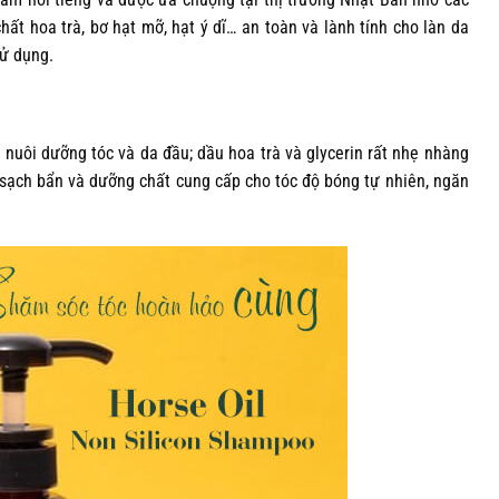
ất hoa trà, bơ hạt mỡ, hạt ý dĩ… an toàn và lành tính cho làn da
sử dụng.
nuôi dưỡng tóc và da đầu; dầu hoa trà và glycerin rất nhẹ nhàng
m sạch bẩn và dưỡng chất cung cấp cho tóc độ bóng tự nhiên, ngăn