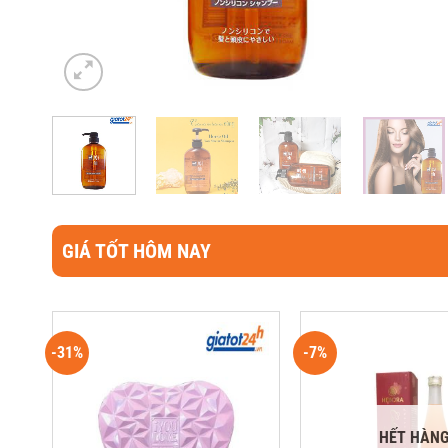
GIÁ TỐT HÔM NAY
-31%
-7%
HẾT HÀN