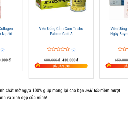
+
+
Collagen
Viên Uống Cảm Cúm Taisho
Viên Uống
m Người
Pabron Gold A
Ngày Bayer 
(0)
(0)
0
0
0
0
Giá
Giá
Giá
0.000
₫
680.000
₫
430.000
₫
650.00
trên
trên
hiện
gốc
hiện
5
5
ĐÃ BÁN 699
ĐÃ
tại
là:
tại
đánh
đánh
.000 ₫.
là:
680.000 ₫.
là:
giá
giá
1.400.000 ₫.
430.000 ₫.
inh chất mỡ ngựa 100% giúp mang lại cho bạn
mái tóc
mềm mượt
ạnh và xinh đẹp của mình!