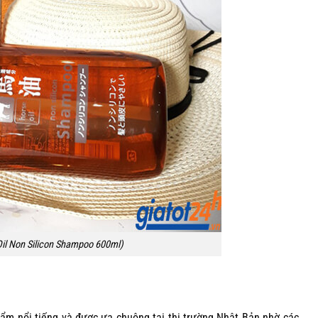
il Non Silicon Shampoo 600ml)
ẩm nổi tiếng và được ưa chuộng tại thị trường Nhật Bản nhờ các