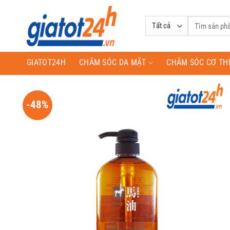
Bỏ
qua
Tìm
nội
kiếm:
dung
GIATOT24H
CHĂM SÓC DA MẶT
CHĂM SÓC CƠ TH
-48%