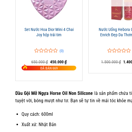
+
+
Set Nước Hoa Dior Mini 4 Chai
Nước Uống Hebora 
Joy hộp trái tim
Enrich Đẹp Da Thơ
(0)
0
0
0
0
Giá
Giá
Giá
650.000
₫
450.000
₫
1.500.000
₫
1.40
trên
trên
gốc
hiện
gốc
5
5
ĐÃ BÁN 669
là:
tại
là:
đánh
đánh
650.000 ₫.
là:
1.500
giá
giá
450.000 ₫.
Dầu Gội Mỡ Ngựa Horse Oil Non Silicone
là sản phẩm chứa t
tuyệt vời, bóng mượt như tơ. Bạn sẽ tự tin về mái tóc khỏe m
Quy cách: 600ml
Xuất xứ: Nhật Bản