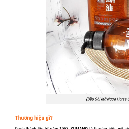
(Dầu Gội Mỡ Ngựa Horse O
Thương hiệu gì?
Được thành lập từ năm 1953,
KUMANO
là thương hiệu mỹ ph