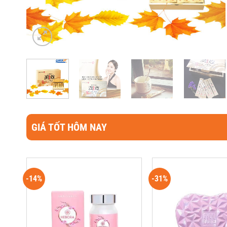
GIÁ TỐT HÔM NAY
-14%
-31%