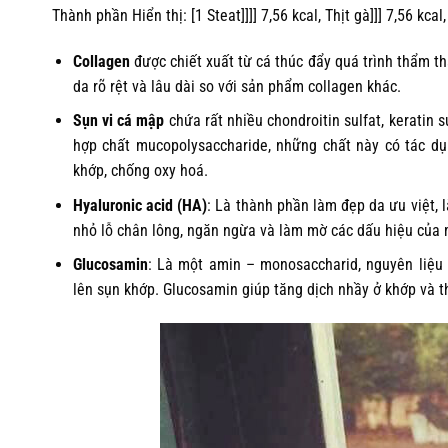
Thành phần Hiển thị: [1 Steat]]]] 7,56 kcal, Thịt gà]]] 7,56 kc
Collagen
được chiết xuất từ cá thúc đẩy quá trình thẩm th
da rõ rệt và lâu dài so với sản phẩm collagen khác.
Sụn vi cá mập
chứa rất nhiều chondroitin sulfat, keratin su
hợp chất mucopolysaccharide, những chất này có tác dụng
khớp, chống oxy hoá.
Hyaluronic acid (HA)
: Là thành phần làm đẹp da ưu việt, 
nhỏ lỗ chân lông, ngăn ngừa và làm mờ các dấu hiệu của
Glucosamin
: Là một amin – monosaccharid, nguyên liệu
lên sụn khớp. Glucosamin giúp tăng dịch nhầy ở khớp và th