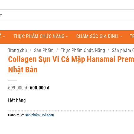
Ể
THỰC PHẨM CHỨC NĂNG
CHĂM SÓC GIA ĐÌNH
T
Trang chủ
/
Sản Phẩm
/
Thực Phẩm Chức Năng
/
Sản phẩm C
Collagen Sụn Vi Cá Mập Hanamai Pre
Nhật Bản
Giá
Giá
699.000
₫
600.000
₫
gốc
hiện
là:
tại
Hết hàng
699.000 ₫.
là:
600.000 ₫.
Danh mục:
Sản phẩm Collagen