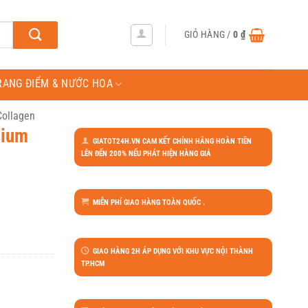
GIỎ HÀNG /
0
₫
RANG ĐIỂM & NƯỚC HOA
ollagen
mium
GIATOT24H.VN CAM KẾT CHÍNH HÃNG HOÀN TIỀN
LÊN ĐẾN 200% NẾU PHÁT HIỆN HÀNG GIẢ
MIỄN PHÍ GIAO HÀNG TOÀN QUỐC .
GIAO HÀNG 2H ÁP DỤNG VỚI KHU VỰC NỘI THÀNH
TP.HCM