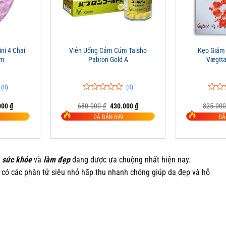
+
+
ni 4 Chai
Viên Uống Cảm Cúm Taisho
Kẹo Giảm
im
Pabron Gold A
Vægtt
(0)
(0)
0
0
0
0
Giá
Giá
Giá
000
₫
680.000
₫
430.000
₫
825.00
trên
trên
hiện
gốc
hiện
5
5
ĐÃ BÁN 699
ĐÃ
tại
là:
tại
đánh
đánh
00 ₫.
là:
680.000 ₫.
là:
giá
giá
450.000 ₫.
430.000 ₫.
c
sức khỏe
và
làm đẹp
đang được ưa chuộng nhất hiện nay.
có các phân tử siêu nhỏ hấp thu nhanh chóng giúp da đẹp và hỗ