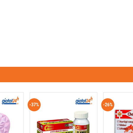
-37%
-26%