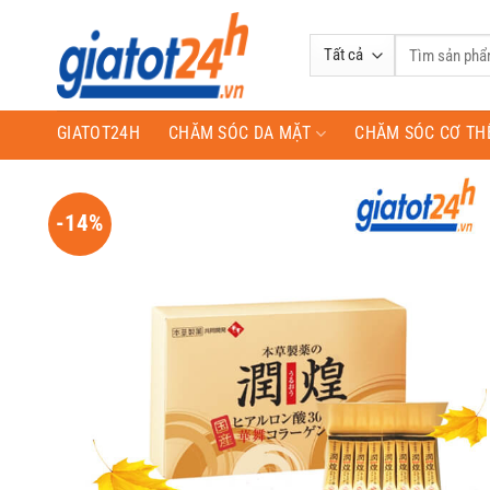
Bỏ
qua
Tìm
nội
kiếm:
dung
GIATOT24H
CHĂM SÓC DA MẶT
CHĂM SÓC CƠ TH
-14%