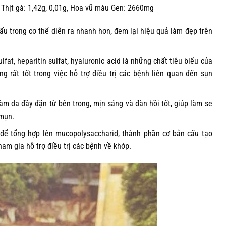
al, Thịt gà: 1,42g, 0,01g, Hoa vũ màu Gen: 2660mg
ấu trong cơ thể diễn ra nhanh hơn, đem lại hiệu quả làm đẹp trên
lfat, heparitin sulfat, hyaluronic acid là những chất tiêu biểu của
 rất tốt trong việc hỗ trợ điều trị các bệnh liên quan đến sụn
làm da đầy đặn từ bên trong, mịn sáng và đàn hồi tốt, giúp làm se
 mụn.
 để tổng hợp lên mucopolysaccharid, thành phần cơ bản cấu tạo
am gia hỗ trợ điều trị các bệnh về khớp.