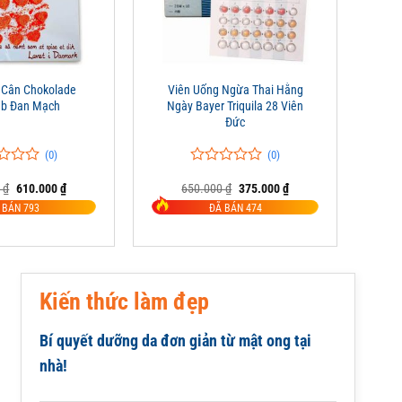
+
 Cân Chokolade
Viên Uống Ngừa Thai Hằng
ab Đan Mạch
Ngày Bayer Triquila 28 Viên
Đức
(0)
(0)
0
0
Giá
Giá
Giá
Giá
0
₫
610.000
₫
650.000
₫
375.000
₫
trên
gốc
hiện
gốc
hiện
5
 BÁN 793
ĐÃ BÁN 474
là:
tại
là:
tại
đánh
825.000 ₫.
là:
650.000 ₫.
là:
giá
610.000 ₫.
375.000 ₫.
Kiến thức làm đẹp
Bí quyết dưỡng da đơn giản từ mật ong tại
nhà!