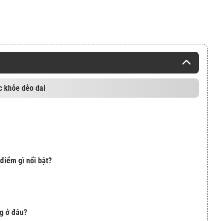
c khỏe dẻo dai
điểm gì nổi bật?
g ở đâu?