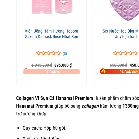
+
+
Viên Uống Hàm Hương Hebora
Set Nước Hoa Dior Mi
Sakura Damask Rose Nhật Bản
Joy hộp trái t
(0)
0
0
0
0
Giá
Giá
Giá
1.045.000
₫
895.000
₫
650.000
₫
450.
trên
trên
gốc
hiện
gốc
5
5
ĐÃ BÁN 9
ĐÃ BÁN 669
là:
tại
là:
đánh
đánh
1.045.000 ₫.
là:
650.0
giá
giá
895.000 ₫.
Collagen Vi Sụn Cá Hanamai Premium
là sản phẩm chăm só
Hanamai Premium
giúp bổ sung
collagen
hàm lượng
1330mg
trợ xương khớp.
Quy cách: Hộp 60 gói.
Xuất xứ: Nhật Bản.