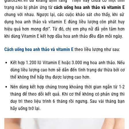
giatot24h.vn đã khẳng định rằng “ Hiện nay chưa có một tình
trạng nào bị phản ứng từ
cách uống hoa anh thảo và vitamin E
chung với nhau. Ngược lại, các cuộc khảo sát cho thấy, khi sử
dụng hoa anh thảo và vitamin E đúng liều lượng còn phát huy
hiệu quả hơn mong đợi”. Từ đó, chị em phụ nữ đã yên tâm hơn
khi dùng Vitamin E kết hợp dầu hoa anh thảo đều đặn mỗi ngày.
Cách uống hoa anh thảo và vitamin E
theo liều lượng như sau:
Kết hợp 1.200 IU Vitamin E hoặc 3.000 mg hoa anh thảo. Nếu
dùng liều lượng cao hơn sẽ dẫn đến tình trạng dư thừa bởi cơ
thể không thể hấp thụ được lượng cao hơn.
Nên dùng kết hợp chúng trong khoảng thời gian ngắn từ 1-2
tháng để theo dõi kết quả. Khi cơ thể không có phản ứng thì
duy trì theo liệu trình 6 tháng rồi ngưng. Sau vài tháng bạn
hãy uống trở lại.