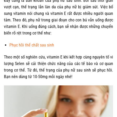
Đây cũng là băn khoăn của phụ nữ sau sinh. Bởi sau thời gian
vượt cạn, thể trạng lẫn làn da của phụ nữ bị giảm sút. Việc bổ
sung vitamin nói chung và vitamin E rất được nhiều người quan
tâm. Theo đó, phụ nữ trong giai đoạn cho con bú vẫn uống được
vitamin E. Khi uống đúng cách, bạn sẽ nhận được những chuyển
biến rõ rệt trong cơ thể như:
Phục hồi thể chất sau sinh
Theo một số nghiên cứu, vitamin E khi kết hợp cùng nguyên tố vi
lượng Selen sẽ cải thiện chức năng của các tế bào và cơ quan
trong cơ thể. Từ đó, thể trạng của phụ nữ sau sinh sẽ phục hồi.
Bạn nên dùng từ 10-50mg mỗi ngày nhé!