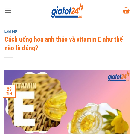
Bỏ
qua
nội
dung
LÀM ĐẸP
Cách uống hoa anh thảo và vitamin E như thế
nào là đúng?
29
Th4