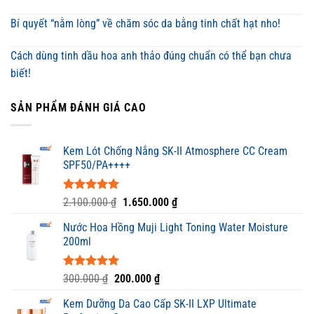
Bí quyết “nằm lòng” về chăm sóc da bằng tinh chất hạt nho!
Cách dùng tinh dầu hoa anh thảo đúng chuẩn có thể bạn chưa
biết!
SẢN PHẨM ĐÁNH GIÁ CAO
Kem Lót Chống Nắng SK-II Atmosphere CC Cream
SPF50/PA++++
Được xếp
Giá
Giá
2.100.000
₫
1.650.000
₫
hạng
5.00
gốc
hiện
5 sao
Nước Hoa Hồng Muji Light Toning Water Moisture
là:
tại
200ml
2.100.000 ₫.
là:
1.650.000 ₫.
Được xếp
Giá
Giá
300.000
₫
200.000
₫
hạng
5.00
gốc
hiện
5 sao
Kem Dưỡng Da Cao Cấp SK-II LXP Ultimate
là:
tại