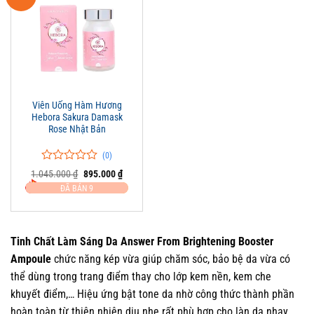
Viên Uống Hàm Hương
Hebora Sakura Damask
Rose Nhật Bản
(0)
0
0
Giá
Giá
1.045.000
₫
895.000
₫
trên
gốc
hiện
ĐÃ BÁN 9
là:
tại
5
1.045.000 ₫.
là:
đánh
895.000 ₫.
giá
Tinh Chất Làm Sáng Da Answer From Brightening Booster
Ampoule
chức năng kép vừa giúp chăm sóc, bảo bệ da vừa có
thể dùng trong trang điểm thay cho lớp kem nền, kem che
khuyết điểm,… Hiệu ứng bật tone da nhờ công thức thành phần
hoàn toàn từ thiên nhiên dịu nhẹ rất phù hợp cho làn da nhạy