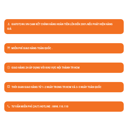
GIATOT24H.VN CAM KẾT CHÍNH HÃNG HOÀN TIỀN LÊN ĐẾN 200% NẾU PHÁT HIỆN HÀNG
GIẢ
MIỄN PHÍ GIAO HÀNG TOÀN QUỐC .
GIAO HÀNG 2H ÁP DỤNG VỚI KHU VỰC NỘI THÀNH TP.HCM
THỜI GIAN GIAO HÀNG TỪ 1-2 NGÀY TRONG TP.HCM VÀ 3-5 NGÀY TOÀN QUỐC
TƯ VẤN MIỄN PHÍ (24/7) HOTLINE : 0898.110.110