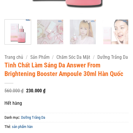
Trang chủ
/
Sản Phẩm
/
Chăm Sóc Da Mặt
/
Dưỡng Trắng Da
Tinh Chất Làm Sáng Da Answer From
Brightening Booster Ampoule 30ml Hàn Quốc
Giá
Giá
560.000
₫
230.000
₫
gốc
hiện
là:
tại
Hết hàng
560.000 ₫.
là:
230.000 ₫.
Danh mục:
Dưỡng Trắng Da
Thẻ:
sản phẩm hàn