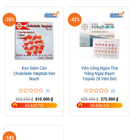
-26%
-42%
Kẹo Giảm Cân
Viên Uống Ngừa Thai
Chokolade Vægttab Đan
Hằng Ngày Bayer
Mạch
Triquila 28 Viên Đức
(0)
(0)
0
0
0
0
Giá
Giá
Giá
Giá
825.000
₫
610.000
₫
650.000
₫
375.000
₫
trên
gốc
hiện
trên
gốc
hiện
ĐÃ BÁN 793
ĐÃ BÁN 474
là:
tại
là:
tại
5
5
825.000 ₫.
là:
650.000 ₫.
là:
đánh
đánh
610.000 ₫.
375.000 ₫.
giá
giá
-14%