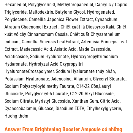
Hexanediol, Polyglycerin-3, Methylpropanediol, Caprylic / Capric
Triglyceride, Maltodextrin, Butylene Glycol, Hydrogenated,
Polydecene, Camellia Japonica Flower Extract, Cynanchum
Atratum Chaenomel Extract , Chiết xuất lá Diospyros Kaki, Chiết
xuất vỏ cây Cinnamomum Cassia, Chiết xuất Chrysanthellum
Indicum, Camellia Sinensis LeafExtract, Artemisia Princeps Leaf
Extract, Madecassic Acid, Asiatic Acid, Made Cassoside,
Asiaticoside, Sodium Hyaluronate, Hydroxypropyltrimonium
Hyduronate, Hydrolyzal Acid Oxypropyltri
HyaluronateCrosspolymer, Sodium Hyaluronate thủy phân,
Potassium Hyaluronate, Adenosine, Allantoin, Glyceryl Stearate,
Sodium PolyacryloyldimethylTaurate, C14-22 Cồn,Lauryl
Glucoside, Polyglyceryl-6 Laurate, C12-20 Alkyl Glucoside,
Sodium Citrate, Myristyl Glucoside, Xanthan Gum, Citric Acid,
Cyanocobalamin, Glucose, Disodium EDTA, Ethylhexylglycerin,
Hương thơm
Answer From Brightening Booster Ampoule có những