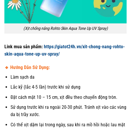
(Xịt chống nắng Rohto Skin Aqua Tone Up UV Spray)
Link mua sản phẩm:
https://giatot24h.vn/xit-chong-nang-rohto-
skin-aqua-tone-up-uv-spray/
🔹 Hướng Dẫn Sử Dụng:
Làm sạch da
Lắc kỹ (lắc 4-5 lần) trước khi sử dụng
Đặt cách mặt 10 – 15 cm, xịt đều theo chuyển động tròn.
Sử dụng trước khi ra ngoài 20-30 phút. Tránh xịt vào các vùng
da bị trầy xước.
Có thể xịt dặm lại trong ngày, sau khi ra mồ hồi hoặc lau mặt