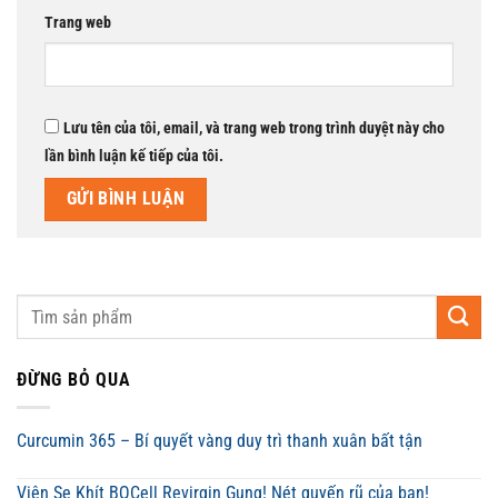
Trang web
Lưu tên của tôi, email, và trang web trong trình duyệt này cho
lần bình luận kế tiếp của tôi.
ĐỪNG BỎ QUA
Curcumin 365 – Bí quyết vàng duy trì thanh xuân bất tận
Viên Se Khít BQCell Revirgin Gung! Nét quyến rũ của bạn!