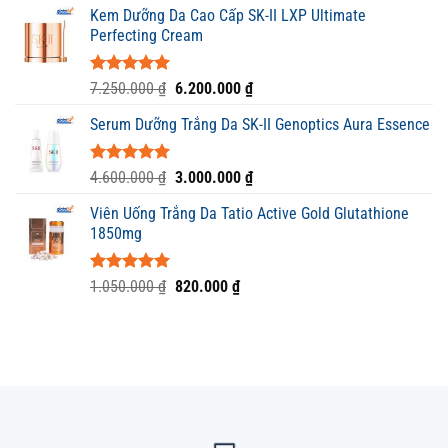
5 sao
Kem Dưỡng Da Cao Cấp SK-II LXP Ultimate
là:
tại
Perfecting Cream
300.000 ₫.
là:
200.000 ₫.
Được xếp
Giá
Giá
7.250.000
₫
6.200.000
₫
hạng
5.00
gốc
hiện
5 sao
Serum Dưỡng Trắng Da SK-II Genoptics Aura Essence
là:
tại
7.250.000 ₫.
là:
6.200.000 ₫.
Được xếp
Giá
Giá
4.600.000
₫
3.000.000
₫
hạng
5.00
gốc
hiện
5 sao
Viên Uống Trắng Da Tatio Active Gold Glutathione
là:
tại
1850mg
4.600.000 ₫.
là:
3.000.000 ₫.
Được xếp
Giá
Giá
1.050.000
₫
820.000
₫
hạng
5.00
gốc
hiện
5 sao
là:
tại
1.050.000 ₫.
là:
820.000 ₫.