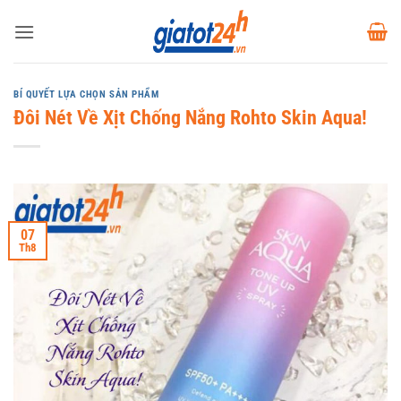
Bỏ
qua
nội
dung
BÍ QUYẾT LỰA CHỌN SẢN PHẨM
Đôi Nét Về Xịt Chống Nắng Rohto Skin Aqua!
07
Th8