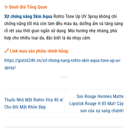
✨ Đánh Giá Tổng Quan
Xịt chống nắng Skin Aqua
Rohto Tone Up UV Spray không chỉ
chống nắng tốt mà còn làm đều màu da, dưỡng ẩm và tăng sáng
rõ rệt sau thời gian ngắn sử dụng. Mùi hương nhẹ nhàng, phù
hợp cho nhiều loại da, đặc biệt là da nhạy cảm.
🔗 Link mua sản phẩm chính hãng:
https://giatot24h.vn/xit-chong-nang-rohto-skin-aqua-tone-up-uv-
spray/
Son Rouge Hermès Matte
Thuốc Nhỏ Mắt Rohto Vita 40 α!
Lipstick Rouge H 85 Mat! Cây
Cho Đôi Mắt Khỏe Đẹp
son của sự sang chảnh!