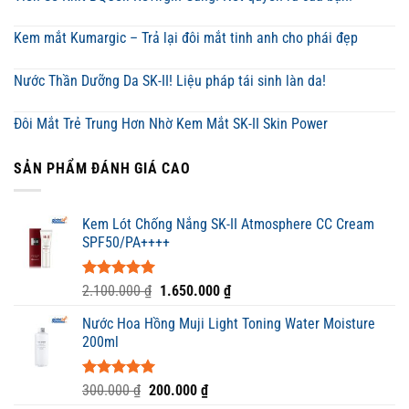
Kem mắt Kumargic – Trả lại đôi mắt tinh anh cho phái đẹp
Nước Thần Dưỡng Da SK-II! Liệu pháp tái sinh làn da!
Đôi Mắt Trẻ Trung Hơn Nhờ Kem Mắt SK-II Skin Power
SẢN PHẨM ĐÁNH GIÁ CAO
Kem Lót Chống Nắng SK-II Atmosphere CC Cream
SPF50/PA++++
Được xếp
Giá
Giá
2.100.000
₫
1.650.000
₫
hạng
5.00
gốc
hiện
5 sao
Nước Hoa Hồng Muji Light Toning Water Moisture
là:
tại
200ml
2.100.000 ₫.
là:
1.650.000 ₫.
Được xếp
Giá
Giá
300.000
₫
200.000
₫
hạng
5.00
gốc
hiện