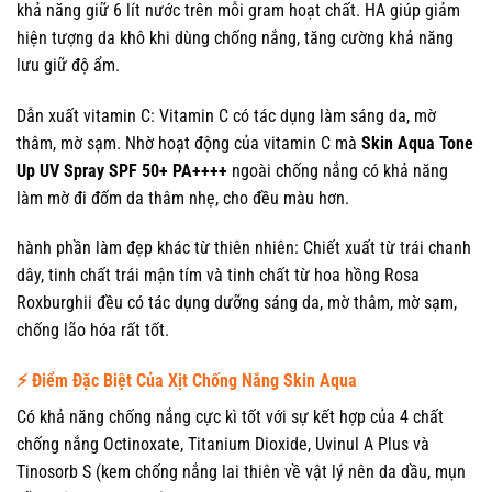
khả năng giữ 6 lít nước trên mỗi gram hoạt chất. HA giúp giảm
hiện tượng da khô khi dùng chống nắng, tăng cường khả năng
lưu giữ độ ẩm.
Dẫn xuất vitamin C: Vitamin C có tác dụng làm sáng da, mờ
thâm, mờ sạm. Nhờ hoạt động của vitamin C mà
Skin Aqua Tone
Up UV Spray SPF 50+ PA++++
ngoài chống nắng có khả năng
làm mờ đi đốm da thâm nhẹ, cho đều màu hơn.
hành phần làm đẹp khác từ thiên nhiên: Chiết xuất từ trái chanh
dây, tinh chất trái mận tím và tinh chất từ hoa hồng Rosa
Roxburghii đều có tác dụng dưỡng sáng da, mờ thâm, mờ sạm,
chống lão hóa rất tốt.
⚡️
Điểm Đặc Biệt Của Xịt Chống Nắng Skin Aqua
Có khả năng chống nắng cực kì tốt với sự kết hợp của 4 chất
chống nắng Octinoxate, Titanium Dioxide, Uvinul A Plus và
Tinosorb S (kem chống nắng lai thiên về vật lý nên da dầu, mụn