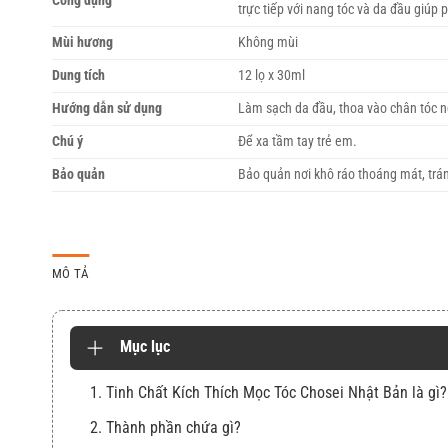
Công dụng
trực tiếp với nang tóc và da đầu giúp p
Mùi hương
Không mùi
Dung tích
12 lọ x 30ml
Hướng dẫn sử dụng
Làm sạch da đầu, thoa vào chân tóc ng
Chú ý
Để xa tầm tay trẻ em.
Bảo quản
Bảo quản nơi khô ráo thoáng mát, trá
MÔ TẢ
Mục lục
1. Tinh Chất Kích Thích Mọc Tóc Chosei Nhật Bản là gì?
2. Thành phần chứa gì?