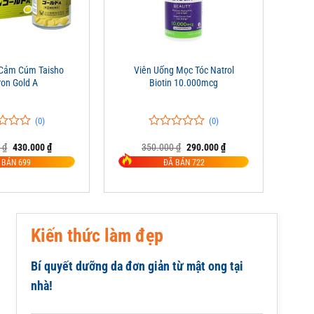
+
 Cảm Cúm Taisho
Viên Uống Mọc Tóc Natrol
on Gold A
Biotin 10.000mcg
(0)
(0)
0
0
Giá
Giá
Giá
Giá
0
₫
430.000
₫
350.000
₫
290.000
₫
trên
gốc
hiện
gốc
hiện
5
 BÁN 699
ĐÃ BÁN 722
là:
tại
là:
tại
đánh
680.000 ₫.
là:
350.000 ₫.
là:
giá
430.000 ₫.
290.000 ₫.
Kiến thức làm đẹp
Bí quyết dưỡng da đơn giản từ mật ong tại
nhà!