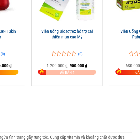
+
+
K-II Skin
Viên uống Biosotrex hỗ trợ cải
Viên Uống
m
thiện mụn của Mỹ
Pabr
(0)
(0)
0
0
0
0
Giá
Giá
Giá
0.000
₫
1.200.000
₫
950.000
₫
680.00
trên
trên
hiện
gốc
hiện
5
5
ĐÃ BÁN 4
ĐÃ
tại
là:
tại
đánh
đánh
.000 ₫.
là:
1.200.000 ₫.
là:
giá
giá
2.950.000 ₫.
950.000 ₫.
 ngừa tình trạng gãy rụng tóc. Cung cấp vitamin và khoáng chất được đưa