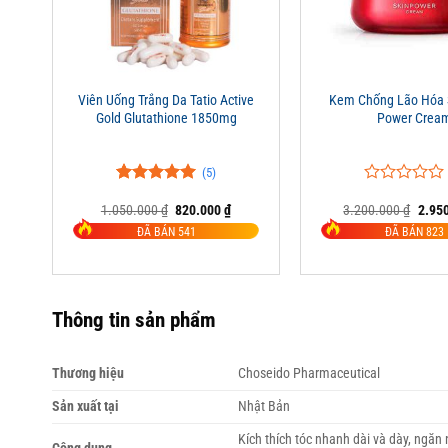
+
+
Viên Uống Trắng Da Tatio Active
Kem Chống Lão Hóa S
Gold Glutathione 1850mg
Power Crea
(5)
5.00
5
trên 5
0
0
Giá
Giá
Giá
1.050.000
₫
820.000
₫
3.200.000
₫
2.95
đánh giá
trên
gốc
hiện
gốc
5
ĐÃ BÁN 541
ĐÃ BÁN 823
là:
tại
là:
đánh
1.050.000 ₫.
là:
3.200
giá
820.000 ₫.
Thông tin sản phẩm
Thương hiệu
Choseido Pharmaceutical
Sản xuất tại
Nhật Bản
Kích thích tóc nhanh dài và dày, ngăn