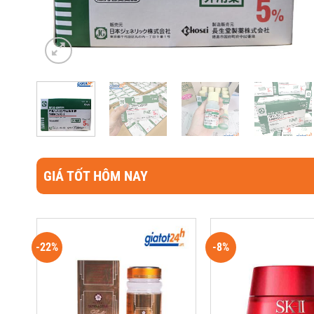
GIÁ TỐT HÔM NAY
-22%
-8%