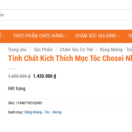
Ể
THỰC PHẨM CHỨC NĂNG
CHĂM SÓC GIA ĐÌNH
T
Trang chủ
/
Sản Phẩm
/
Chăm Sóc Cơ Thể
/
Răng Miệng - Tó
Tinh Chất Kích Thích Mọc Tóc Chosei N
Giá
Giá
1.600.000
₫
1.420.000
₫
gốc
hiện
là:
tại
Hết hàng
1.600.000 ₫.
là:
1.420.000 ₫.
SKU:
114987792102491
Danh mục:
Răng Miệng - Tóc - Móng