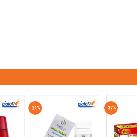
-21%
-37%