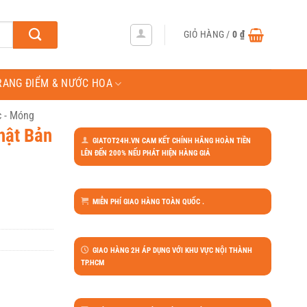
GIỎ HÀNG /
0
₫
RANG ĐIỂM & NƯỚC HOA
c - Móng
hật Bản
GIATOT24H.VN CAM KẾT CHÍNH HÃNG HOÀN TIỀN
LÊN ĐẾN 200% NẾU PHÁT HIỆN HÀNG GIẢ
MIỄN PHÍ GIAO HÀNG TOÀN QUỐC .
GIAO HÀNG 2H ÁP DỤNG VỚI KHU VỰC NỘI THÀNH
TP.HCM