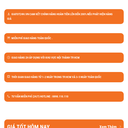
GIATOT24H.VN CAM KẾT CHÍNH HÃNG HOÀN TIỀN LÊN ĐẾN 200% NẾU PHÁT HIỆN HÀNG
GIẢ
MIỄN PHÍ GIAO HÀNG TOÀN QUỐC .
GIAO HÀNG 2H ÁP DỤNG VỚI KHU VỰC NỘI THÀNH TP.HCM
THỜI GIAN GIAO HÀNG TỪ 1-2 NGÀY TRONG TP.HCM VÀ 3-5 NGÀY TOÀN QUỐC
TƯ VẤN MIỄN PHÍ (24/7) HOTLINE : 0898.110.110
GIÁ TỐT HÔM NAY
Xem Thêm