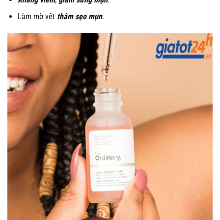
Làm mờ vết
thâm sẹo mụn
.