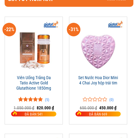
-22%
-31%
Viên Uống Trắng Da
Set Nước Hoa Dior Mini
Tatio Active Gold
4 Chai Joy hộp trái tim
Glutathione 1850mg
(5)
(0)
5.00
5
trên 5
0
0
Giá
Giá
Giá
Giá
1.050.000
₫
820.000
₫
650.000
₫
450.000
₫
đánh giá
gốc
hiện
trên
gốc
hiện
ĐÃ BÁN 541
ĐÃ BÁN 669
là:
tại
là:
tại
5
1.050.000 ₫.
là:
650.000 ₫.
là:
đánh
820.000 ₫.
450.000 ₫.
giá