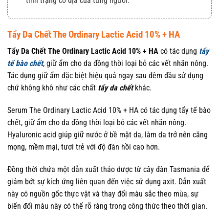
tình trạng cơ địa của từng người.
Tẩy Da Chết The Ordinary Lactic Acid 10% + HA
Tẩy Da Chết The Ordinary Lactic Acid 10% + HA
có tác dụng
tẩy
tế bào chết
, giữ ẩm cho da đồng thời loại bỏ các vết nhăn nông.
Tác dụng giữ ẩm đặc biệt hiệu quả ngay sau đêm đầu sử dụng
chứ không khô như các chất
tẩy da chết
khác.
Serum The Ordinary Lactic Acid 10% + HA có tác dụng tẩy tế bào
chết, giữ ẩm cho da đồng thời loại bỏ các vết nhăn nông.
Hyaluronic acid giúp giữ nước ở bề mặt da, làm da trở nên căng
mọng, mềm mại, tươi trẻ với độ đàn hồi cao hơn.
Đồng thời chứa một dẫn xuất thảo dược từ cây đàn Tasmania để
giảm bớt sự kích ứng liên quan đến việc sử dụng axit. Dẫn xuất
này có nguồn gốc thực vật và thay đổi màu sắc theo mùa, sự
biến đổi màu này có thể rõ ràng trong công thức theo thời gian.