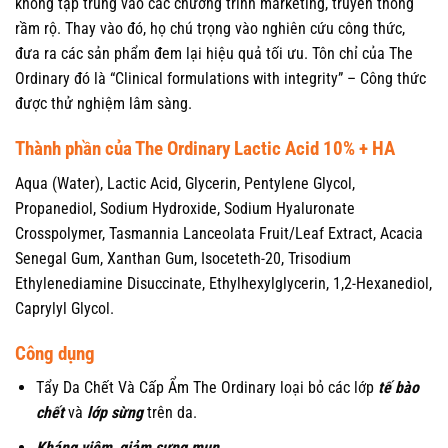
không tập trung vào các chương trình marketing, truyền thông
rầm rộ. Thay vào đó, họ chú trọng vào nghiên cứu công thức,
đưa ra các sản phẩm đem lại hiệu quả tối ưu. Tôn chỉ của The
Ordinary đó là “Clinical formulations with integrity” – Công thức
được thử nghiệm lâm sàng.
Thành phần của The Ordinary Lactic Acid 10% + HA
Aqua (Water), Lactic Acid, Glycerin, Pentylene Glycol,
Propanediol, Sodium Hydroxide, Sodium Hyaluronate
Crosspolymer, Tasmannia Lanceolata Fruit/Leaf Extract, Acacia
Senegal Gum, Xanthan Gum, Isoceteth-20, Trisodium
Ethylenediamine Disuccinate, Ethylhexylglycerin, 1,2-Hexanediol,
Caprylyl Glycol.
Công dụng
Tẩy Da Chết Và Cấp Ẩm The Ordinary loại bỏ các lớp
tế bào
chết
và
lớp sừng
trên da.
Kháng viêm
,
giảm sưng mụn
.