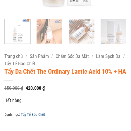
Trang chủ
/
Sản Phẩm
/
Chăm Sóc Da Mặt
/
Làm Sạch Da
/
Tẩy Tế Bào Chết
Tẩy Da Chết The Ordinary Lactic Acid 10% + HA
Giá
Giá
650.000
₫
420.000
₫
gốc
hiện
là:
tại
Hết hàng
650.000 ₫.
là:
420.000 ₫.
Danh mục:
Tẩy Tế Bào Chết