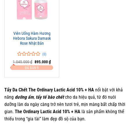
Viên Uống Hàm Hương
Hebora Sakura Damask
Rose Nhật Bản
(0)
0
0
Giá
Giá
1.045.000
₫
895.000
₫
trên
gốc
hiện
ĐÃ BÁN 9
là:
tại
5
1.045.000 ₫.
là:
đánh
895.000 ₫.
giá
Tẩy Da Chết The Ordinary Lactic Acid 10% + HA
nổi bật với khả
năng
dưỡng ẩm
,
tẩy tế bào chết
cho da hiệu quả, từ đó nuôi
dưỡng làn da ngày càng trở nên tươi trẻ, mịn màng bất chấp thời
gian.
The Ordinary Lactic Acid 10% + HA
là sản phẩm không thể
thiếu trong “gia tài” làm đẹp đồ sộ của bạn.