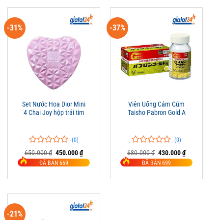
-31%
-37%
Set Nước Hoa Dior Mini
Viên Uống Cảm Cúm
4 Chai Joy hộp trái tim
Taisho Pabron Gold A
(0)
(0)
0
0
0
0
Giá
Giá
Giá
Giá
650.000
₫
450.000
₫
680.000
₫
430.000
₫
trên
gốc
hiện
trên
gốc
hiện
ĐÃ BÁN 669
ĐÃ BÁN 699
là:
tại
là:
tại
5
5
650.000 ₫.
là:
680.000 ₫.
là:
đánh
đánh
450.000 ₫.
430.000 ₫.
giá
giá
-21%