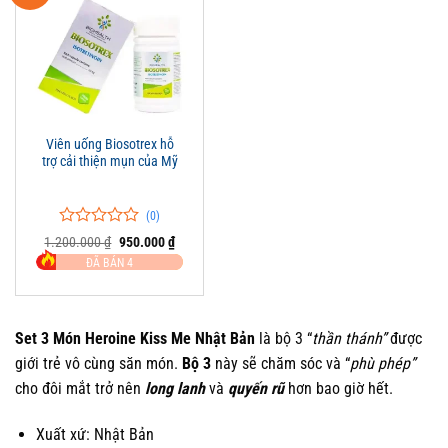
Viên uống Biosotrex hỗ
trợ cải thiện mụn của Mỹ
(0)
0
0
Giá
Giá
1.200.000
₫
950.000
₫
trên
gốc
hiện
ĐÃ BÁN 4
là:
tại
5
1.200.000 ₫.
là:
đánh
950.000 ₫.
giá
Set 3 Món Heroine Kiss Me Nhật Bản
là bộ 3 “
thần thánh”
được
giới trẻ vô cùng săn món.
Bộ 3
này sẽ chăm sóc và “
phù phép”
cho đôi mắt trở nên
long lanh
và
quyến rũ
hơn bao giờ hết.
Xuất xứ: Nhật Bản