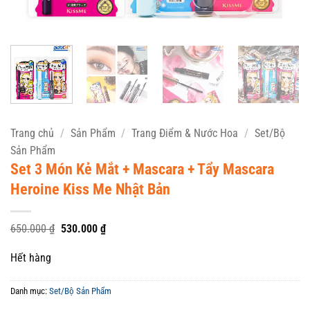
Trang chủ
/
Sản Phẩm
/
Trang Điểm & Nước Hoa
/
Set/Bộ
Sản Phẩm
Set 3 Món Kẻ Mắt + Mascara + Tẩy Mascara
Heroine Kiss Me Nhật Bản
Giá
Giá
650.000
₫
530.000
₫
gốc
hiện
là:
tại
Hết hàng
650.000 ₫.
là:
530.000 ₫.
Danh mục:
Set/Bộ Sản Phẩm