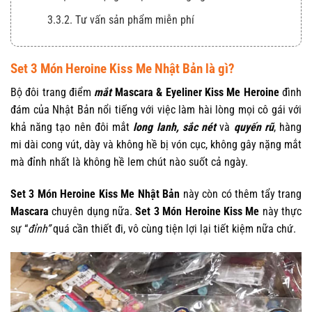
3.3.2. Tư vấn sản phẩm miễn phí
Set 3 Món Heroine Kiss Me Nhật Bản là gì?
Bộ đôi trang điểm
mắt
Mascara & Eyeliner Kiss Me Heroine
đình
đám của Nhật Bản nổi tiếng với việc làm hài lòng mọi cô gái với
khả năng tạo nên đôi mắt
long lanh, sắc nét
và
quyến rũ
, hàng
mi dài cong vút, dày và không hề bị vón cục, không gây nặng mắt
mà đỉnh nhất là không hề lem chút nào suốt cả ngày.
Set 3 Món Heroine Kiss Me Nhật Bản
này còn có thêm tẩy trang
Mascara
chuyên dụng nữa.
Set 3 Món Heroine Kiss Me
này thực
sự “
đỉnh”
quá cần thiết đi, vô cùng tiện lợi lại tiết kiệm nữa chứ.