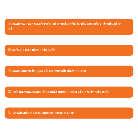
GIATOT24H.VN CAM KẾT CHÍNH HÃNG HOÀN TIỀN LÊN ĐẾN 200% NẾU PHÁT HIỆN HÀNG
GIẢ
MIỄN PHÍ GIAO HÀNG TOÀN QUỐC .
GIAO HÀNG 2H ÁP DỤNG VỚI KHU VỰC NỘI THÀNH TP.HCM
THỜI GIAN GIAO HÀNG TỪ 1-2 NGÀY TRONG TP.HCM VÀ 3-5 NGÀY TOÀN QUỐC
TƯ VẤN MIỄN PHÍ (24/7) HOTLINE : 0898.110.110