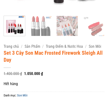
Trang chủ
/
Sản Phẩm
/
Trang Điểm & Nước Hoa
/
Son Môi
Set 3 Cây Son Mac Frosted Firework Sleigh All
Day
Giá
Giá
1.400.000
₫
1.050.000
₫
gốc
hiện
là:
tại
Hết hàng
1.400.000 ₫.
là:
1.050.000 ₫.
Danh mục:
Son Môi