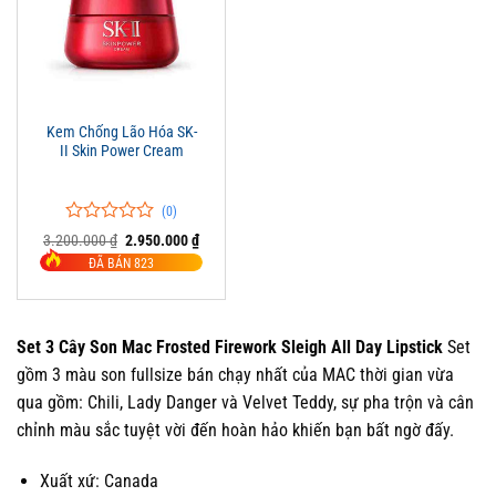
Kem Chống Lão Hóa SK-
II Skin Power Cream
(0)
0
0
Giá
Giá
3.200.000
₫
2.950.000
₫
trên
gốc
hiện
ĐÃ BÁN 823
là:
tại
5
3.200.000 ₫.
là:
đánh
2.950.000 ₫.
giá
Set 3 Cây Son Mac Frosted Firework Sleigh All Day Lipstick
Set
gồm 3 màu son fullsize bán chạy nhất của MAC thời gian vừa
qua gồm: Chili, Lady Danger và Velvet Teddy, sự pha trộn và cân
chỉnh màu sắc tuyệt vời đến hoàn hảo khiến bạn bất ngờ đấy.
Xuất xứ: Canada