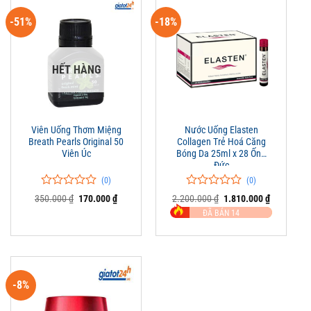
-51%
-18%
HẾT HÀNG
Viên Uống Thơm Miệng
Nước Uống Elasten
Breath Pearls Original 50
Collagen Trẻ Hoá Căng
Viên Úc
Bóng Da 25ml x 28 Ống
Đức
(0)
(0)
0
0
0
0
Giá
Giá
Giá
Giá
350.000
₫
170.000
₫
2.200.000
₫
1.810.000
₫
trên
gốc
hiện
trên
gốc
hiện
ĐÃ BÁN 14
là:
tại
là:
tại
5
5
350.000 ₫.
là:
2.200.000 ₫.
là:
đánh
đánh
170.000 ₫.
1.810.000 
giá
giá
-8%