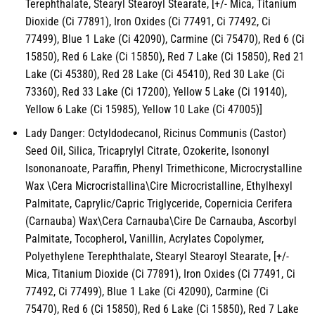
Terephthalate, Stearyl Stearoyl Stearate, [+/- Mica, Titanium
Dioxide (Ci 77891), Iron Oxides (Ci 77491, Ci 77492, Ci
77499), Blue 1 Lake (Ci 42090), Carmine (Ci 75470), Red 6 (Ci
15850), Red 6 Lake (Ci 15850), Red 7 Lake (Ci 15850), Red 21
Lake (Ci 45380), Red 28 Lake (Ci 45410), Red 30 Lake (Ci
73360), Red 33 Lake (Ci 17200), Yellow 5 Lake (Ci 19140),
Yellow 6 Lake (Ci 15985), Yellow 10 Lake (Ci 47005)]
Lady Danger: Octyldodecanol, Ricinus Communis (Castor)
Seed Oil, Silica, Tricaprylyl Citrate, Ozokerite, Isononyl
Isononanoate, Paraffin, Phenyl Trimethicone, Microcrystalline
Wax \Cera Microcristallina\Cire Microcristalline, Ethylhexyl
Palmitate, Caprylic/Capric Triglyceride, Copernicia Cerifera
(Carnauba) Wax\Cera Carnauba\Cire De Carnauba, Ascorbyl
Palmitate, Tocopherol, Vanillin, Acrylates Copolymer,
Polyethylene Terephthalate, Stearyl Stearoyl Stearate, [+/-
Mica, Titanium Dioxide (Ci 77891), Iron Oxides (Ci 77491, Ci
77492, Ci 77499), Blue 1 Lake (Ci 42090), Carmine (Ci
75470), Red 6 (Ci 15850), Red 6 Lake (Ci 15850), Red 7 Lake