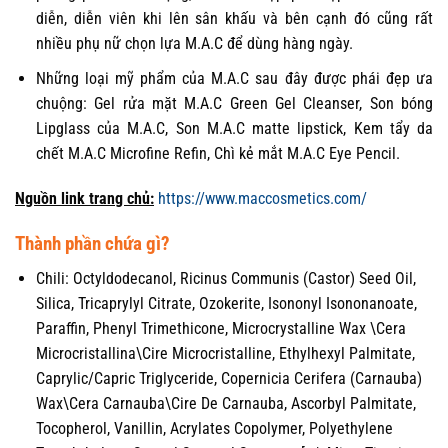
diễn, diễn viên khi lên sân khấu và bên cạnh đó cũng rất
nhiều phụ nữ chọn lựa M.A.C để dùng hàng ngày.
Những loại mỹ phẩm của M.A.C sau đây được phái đẹp ưa
chuộng: Gel rửa mặt M.A.C Green Gel Cleanser, Son bóng
Lipglass của M.A.C, Son M.A.C matte lipstick, Kem tẩy da
chết M.A.C Microfine Refin, Chì kẻ mắt M.A.C Eye Pencil.
Nguồn link trang chủ:
https://www.maccosmetics.com/
Thành phần chứa gì?
Chili: Octyldodecanol, Ricinus Communis (Castor) Seed Oil,
Silica, Tricaprylyl Citrate, Ozokerite, Isononyl Isononanoate,
Paraffin, Phenyl Trimethicone, Microcrystalline Wax \Cera
Microcristallina\Cire Microcristalline, Ethylhexyl Palmitate,
Caprylic/Capric Triglyceride, Copernicia Cerifera (Carnauba)
Wax\Cera Carnauba\Cire De Carnauba, Ascorbyl Palmitate,
Tocopherol, Vanillin, Acrylates Copolymer, Polyethylene