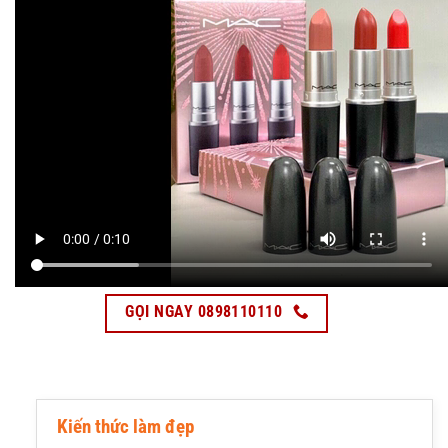
GỌI NGAY 0898110110
Kiến thức làm đẹp