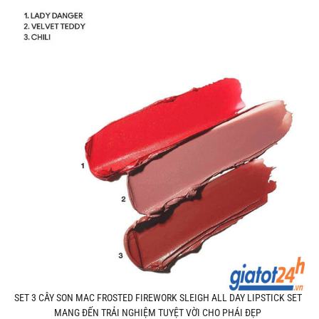
SET 3 CÂY SON MAC FROSTED FIREWORK SLEIGH ALL DAY LIPSTICK SET
MANG ĐẾN TRẢI NGHIỆM TUYỆT VỜI CHO PHÁI ĐẸP