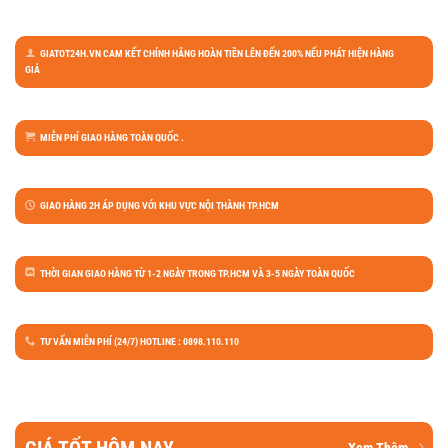
GIATOT24H.VN CAM KẾT CHÍNH HÃNG HOÀN TIỀN LÊN ĐẾN 200% NẾU PHÁT HIỆN HÀNG
GIẢ
MIỄN PHÍ GIAO HÀNG TOÀN QUỐC .
GIAO HÀNG 2H ÁP DỤNG VỚI KHU VỰC NỘI THÀNH TP.HCM
THỜI GIAN GIAO HÀNG TỪ 1-2 NGÀY TRONG TP.HCM VÀ 3-5 NGÀY TOÀN QUỐC
TƯ VẤN MIỄN PHÍ (24/7) HOTLINE : 0898.110.110