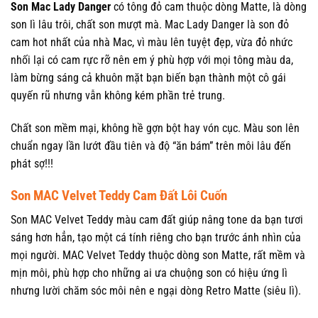
Son Mac Lady Danger
có tông đỏ cam thuộc dòng Matte, là dòng
son lì lâu trôi, chất son mượt mà. Mac Lady Danger là son đỏ
cam hot nhất của nhà Mac, vì màu lên tuyệt đẹp, vừa đỏ nhức
nhối lại có cam rực rỡ nên em ý phù hợp với mọi tông màu da,
làm bừng sáng cả khuôn mặt bạn biến bạn thành một cô gái
quyến rũ nhưng vẫn không kém phần trẻ trung.
Chất son mềm mại, không hề gợn bột hay vón cục. Màu son lên
chuẩn ngay lần lướt đầu tiên và độ “ăn bám” trên môi lâu đến
phát sợ!!!
Son MAC Velvet Teddy Cam Đất Lôi Cuốn
Son MAC Velvet Teddy màu cam đất giúp nâng tone da bạn tươi
sáng hơn hẳn, tạo một cá tính riêng cho bạn trước ánh nhìn của
mọi người. MAC Velvet Teddy thuộc dòng son Matte, rất mềm và
mịn môi, phù hợp cho những ai ưa chuộng son có hiệu ứng lì
nhưng lười chăm sóc môi nên e ngại dòng Retro Matte (siêu lì).