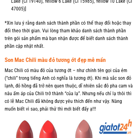
Lake (Ci 19140), Yellow 6 Lake (Ci 15985), Yellow 10 Lake (Ci
47005)]
*Xin lưu ý rằng danh sách thành phần có thể thay đổi hoặc thay
đổi theo thời gian. Vui lòng tham khảo danh sách thành phần
trên gói sản phẩm mà bạn nhận được để biết danh sách thành
phần cập nhật nhất.
Son Mac Chili màu đỏ tương ớt đẹp mê mẩn
Mac Chili có màu đỏ của tương ớt – như chính tên gọi của ẻm
(“chili” trong tiếng Anh có nghĩa là tương ớt). Khi mà sắc son đỏ
lạnh, đỏ hồng đã trở nên quen thuộc, dĩ nhiên sắc đỏ pha cam và
nâu ấm áp của Chili trở thành “của lạ”. Nhưng nếu chỉ lạ thôi thì
có lẽ Mac Chili đã không được yêu thích đến như vậy. Nàng
muốn biết vì sao, phải thử thì mới biết đấy ạ!!!