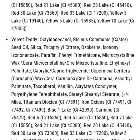
(Ci 15850), Red 21 Lake (Ci 45380), Red 28 Lake (Ci 45410),
Red 30 Lake (Ci 73360), Red 33 Lake (Ci 17200), Yellow 5
Lake (Ci 19140), Yellow 6 Lake (Ci 15985), Yellow 10 Lake (Ci
47005)]
Velvet Teddy: Octyldodecanol, Ricinus Communis (Castor)
Seed Oil, Silica, Tricaprylyl Citrate, Ozokerite, Isononyl
Isononanoate, Paraffin, Phenyl Trimethicone, Microcrystalline
Wax \Cera Microcristallina\Cire Microcristalline, Ethylhexyl
Palmitate, Caprylic/Capric Triglyceride, Copernicia Cerifera
(Carnauba) Wax\Cera Carnauba\Cire De Carnauba, Ascorbyl
Palmitate, Tocopherol, Vanillin, Acrylates Copolymer,
Polyethylene Terephthalate, Stearyl Stearoyl Stearate, [+/-
Mica, Titanium Dioxide (Ci 77891), Iron Oxides (Ci 77491, Ci
77492, Ci 77499), Blue 1 Lake (Ci 42090), Carmine (Ci
75470), Red 6 (Ci 15850), Red 6 Lake (Ci 15850), Red 7 Lake
(Ci 15850), Red 21 Lake (Ci 45380), Red 28 Lake (Ci 45410),
Red 30 Lake (Ci 73360), Red 33 Lake (Ci 17200), Yellow 5