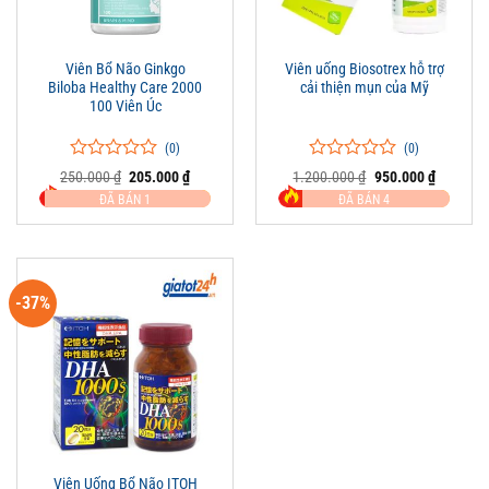
Viên Bổ Não Ginkgo
Viên uống Biosotrex hỗ trợ
Biloba Healthy Care 2000
cải thiện mụn của Mỹ
100 Viên Úc
(0)
(0)
0
0
0
0
Giá
Giá
Giá
Giá
250.000
₫
205.000
₫
1.200.000
₫
950.000
₫
trên
gốc
hiện
trên
gốc
hiện
ĐÃ BÁN 1
ĐÃ BÁN 4
là:
tại
là:
tại
5
5
250.000 ₫.
là:
1.200.000 ₫.
là:
đánh
đánh
205.000 ₫.
950.000 
giá
giá
-37%
Viên Uống Bổ Não ITOH