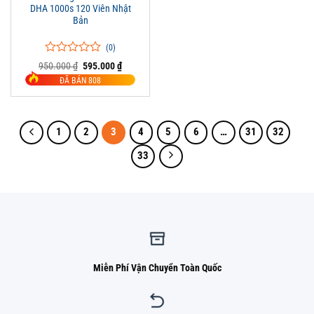
DHA 1000s 120 Viên Nhật
Bản
(0)
0
0
Giá
Giá
950.000
₫
595.000
₫
trên
gốc
hiện
ĐÃ BÁN 808
là:
tại
5
950.000 ₫.
là:
đánh
595.000 ₫.
giá
1
2
3
4
5
6
…
31
32
33
Miễn Phí Vận Chuyển Toàn Quốc