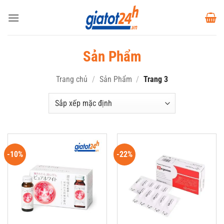
Bỏ
qua
nội
dung
Sản Phẩm
Trang chủ
/
Sản Phẩm
/
Trang 3
-10%
-22%