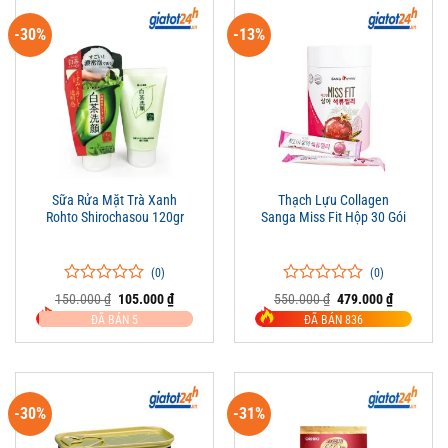
-30%
-13%
Sữa Rửa Mặt Trà Xanh
Thạch Lựu Collagen
Rohto Shirochasou 120gr
Sanga Miss Fit Hộp 30 Gói
(0)
(0)
0
0
0
0
Giá
Giá
Giá
Giá
150.000
₫
105.000
₫
550.000
₫
479.000
₫
trên
gốc
hiện
trên
gốc
hiện
ĐÃ BÁN 5
ĐÃ BÁN 836
là:
tại
là:
tại
5
5
150.000 ₫.
là:
550.000 ₫.
là:
đánh
đánh
105.000 ₫.
479.000 ₫
giá
giá
-30%
-31%