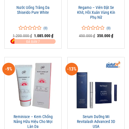
Nước Uống Trắng Da
Regamo – Viên Đặt Se
Shiseido Pure White
Khít, Hồi Xuân Vùng Kín
Phụ Nữ
(0)
(0)
0
0
0
0
Giá
Giá
Giá
Giá
1.200.000
₫
1.085.000
₫
450.000
₫
350.000
₫
trên
gốc
hiện
trên
gốc
hiện
ĐÃ BÁN 7
là:
tại
là:
tại
5
5
1.200.000 ₫.
là:
450.000 ₫.
là:
đánh
đánh
1.085.000 ₫.
350.000 ₫
giá
giá
-9%
-13%
Reminisce – Kem Chống
Serum Dưỡng Mi
Nắng Hữu Hiệu Cho Mọi
Revitalash Advanced 3D
Làn Da
USA