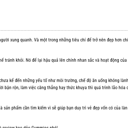
gười xung quanh. Và một trong những tiêu chí để trở nên đẹp hơn chí
thể tránh khỏi. Nó để lại hậu quả lên chính nhan sắc và hoạt động của
, chưa kể đến những yếu tố như môi trường, chế độ ăn uống không làn
ười bận rộn, làm việc căng thẳng hay thức khuya thì quá trình lão hóa 
 là sản phẩm cần tìm kiếm vì sẽ giúp bạn duy trì vẻ đẹp vốn có của là
à review kẹo dẻo Gummies nhé!