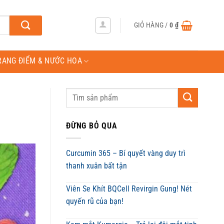
GIỎ HÀNG /
0
₫
RANG ĐIỂM & NƯỚC HOA
ĐỪNG BỎ QUA
Curcumin 365 – Bí quyết vàng duy trì
thanh xuân bất tận
Viên Se Khít BQCell Revirgin Gung! Nét
quyến rũ của bạn!