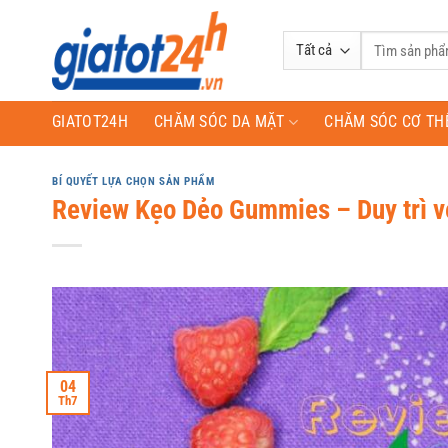
Bỏ
qua
Tìm
nội
kiếm:
dung
GIATOT24H
CHĂM SÓC DA MẶT
CHĂM SÓC CƠ TH
BÍ QUYẾT LỰA CHỌN SẢN PHẨM
Review Kẹo Dẻo Gummies – Duy trì vẻ
04
Th7