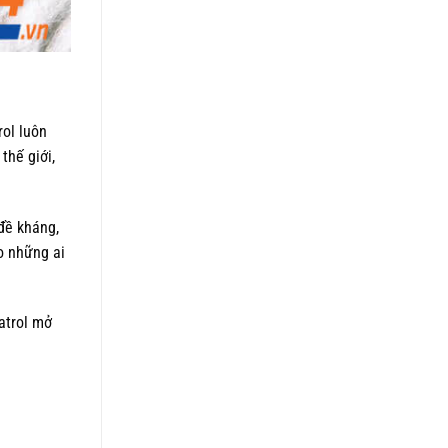
rol luôn
thế giới,
đề kháng,
o những ai
atrol mở