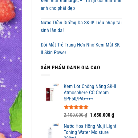
Kem mắt Kumargic – Trả lại đôi mắt tinh
anh cho phái đẹp
Nước Thần Dưỡng Da SK-II! Liệu pháp tái
sinh làn da!
Đôi Mắt Trẻ Trung Hơn Nhờ Kem Mắt SK-
II Skin Power
SẢN PHẨM ĐÁNH GIÁ CAO
Kem Lót Chống Nắng SK-II
Atmosphere CC Cream
SPF50/PA++++
Được xếp
Giá
Giá
2.100.000
₫
1.650.000
₫
hạng
5.00
gốc
hiện
5 sao
Nước Hoa Hồng Muji Light
là:
tại
Toning Water Moisture
2.100.000 ₫.
là: