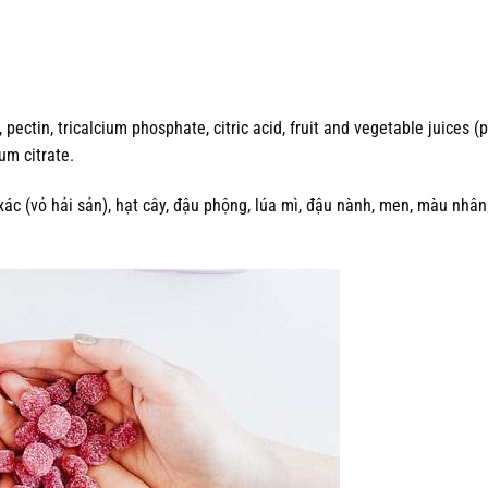
pectin, tricalcium phosphate, citric acid, fruit and vegetable juices (
ium citrate.
xác (vỏ hải sản), hạt cây, đậu phộng, lúa mì, đậu nành, men, màu nhâ