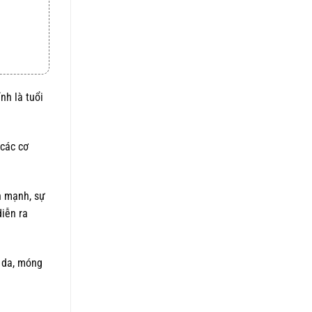
5 sao
là:
tại
1.050.000 ₫.
là:
820.000 ₫.
nh là tuổi
 các cơ
h mạnh, sự
diễn ra
n da, móng