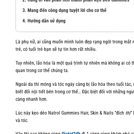
3. Mang đến công dụng tuyệt lời cho cơ thể
4. Hướng dẫn sử dụng
Là phụ nữ, ai cũng muốn mình luôn đẹp rạng ngời trong mắt n
trẻ, có tuổi trẻ bạn sẽ tự tin hơn rất nhiều.
Tuy nhiên, lão hóa là một quá trình tự nhiên mà không ai có 
quan trong cơ thể chúng ta.
Ngoài da thì móng và tóc ngày càng bị lão hóa theo tuổi tác
biết đổi nội tiết bên trong cơ thể… Đặc biệt đối với những ng
càng nhanh hơn.
Lúc này kẹo dẻo Natrol Gummies Hair, Skin & Nails “đích
thị
”
và tóc.
Vậy thì sao không cùng
Giatot24h
đi 1 vòng cùng khám phá v