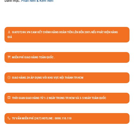
Danh mục:
Phấn Nền & Kem Nền
GIATOT24H.VN CAM KẾT CHÍNH HÃNG HOÀN TIỀN LÊN ĐẾN 200% NẾU PHÁT HIỆN HÀNG
GIẢ
MIỄN PHÍ GIAO HÀNG TOÀN QUỐC .
GIAO HÀNG 2H ÁP DỤNG VỚI KHU VỰC NỘI THÀNH TP.HCM
THỜI GIAN GIAO HÀNG TỪ 1-2 NGÀY TRONG TP.HCM VÀ 3-5 NGÀY TOÀN QUỐC
TƯ VẤN MIỄN PHÍ (24/7) HOTLINE : 0898.110.110