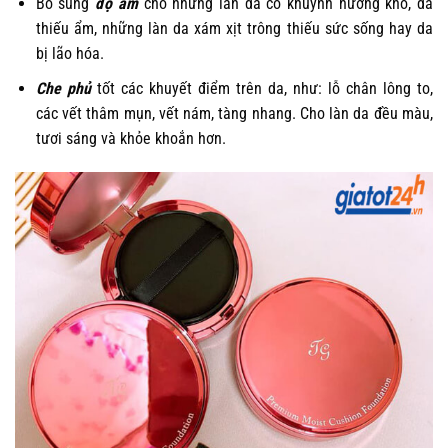
Bổ sung
độ ẩm
cho những làn da có khuynh hướng khô, da
thiếu ẩm, những làn da xám xịt trông thiếu sức sống hay da
bị lão hóa.
Che phủ
tốt các khuyết điểm trên da, như: lỗ chân lông to,
các vết thâm mụn, vết nám, tàng nhang. Cho làn da đều màu,
tươi sáng và khỏe khoắn hơn.