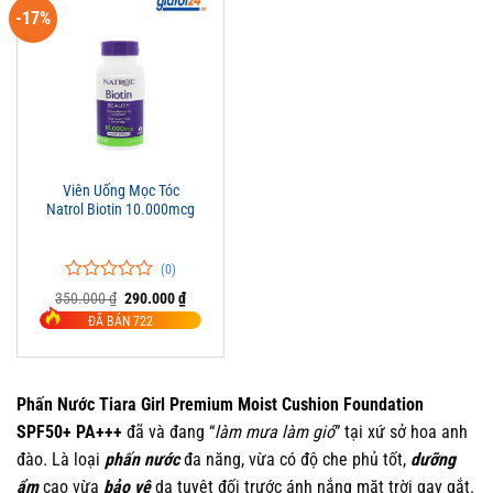
-17%
Viên Uống Mọc Tóc
Natrol Biotin 10.000mcg
(0)
0
0
Giá
Giá
350.000
₫
290.000
₫
trên
gốc
hiện
ĐÃ BÁN 722
là:
tại
5
350.000 ₫.
là:
đánh
290.000 ₫.
giá
Phấn Nước Tiara Girl Premium Moist Cushion Foundation
SPF50+ PA+++
đã và đang “
làm mưa làm gió
” tại xứ sở hoa anh
đào. Là loại
phấn nước
đa năng, vừa có độ che phủ tốt,
dưỡng
ẩm
cao vừa
bảo vệ
da tuyệt đối trước ánh nắng mặt trời gay gắt.