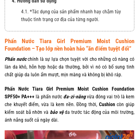
4. Hướng dẫn sử dụng
4.1. *Tác dụng của sản phẩm nhanh hay chậm tùy
thuộc tình trạng cơ địa của từng người.
Phấn Nước Tiara Girl Premium Moist Cushion
Foundation – Tạo lớp nền hoàn hảo “ăn điểm tuyệt đối”
Phấn nước
chính là sự lựa chọn tuyệt vời cho những cô nàng có
làn da khô, hỗn hợp hoặc da thường, bởi vì nó có bổ sung tinh
chất giúp da luôn ẩm mượt, mịn màng và không bị khô ráp.
Phấn Nước Tiara Girl Premium Moist Cushion Foundation
SPF50+ PA+++
là phấn nước
đa-zi-năng
vừa đóng vai trò là kem
che khuyết điểm, vừa là kem nền. Đồng thời,
Cushion
còn giúp
kiểm soát bã nhờn và
bảo vệ
da trước tác động của môi trường,
ánh nắng suốt cả ngày dài.