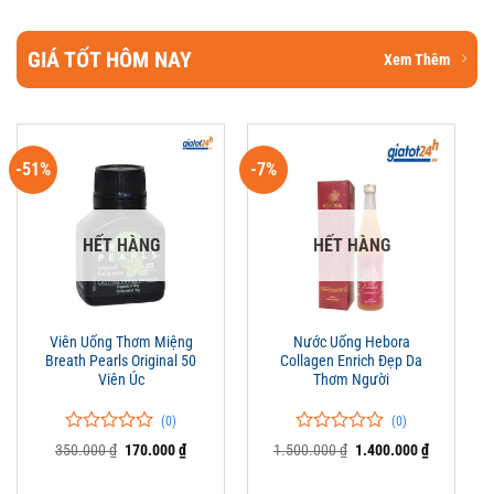
GIÁ TỐT HÔM NAY
Xem Thêm
-51%
-7%
HẾT HÀNG
HẾT HÀNG
Viên Uống Thơm Miệng
Nước Uống Hebora
Breath Pearls Original 50
Collagen Enrich Đẹp Da
Viên Úc
Thơm Người
(0)
(0)
0
0
0
0
Giá
Giá
Giá
Giá
350.000
₫
170.000
₫
1.500.000
₫
1.400.000
₫
trên
gốc
hiện
trên
gốc
hiện
là:
tại
là:
tại
5
5
350.000 ₫.
là:
1.500.000 ₫.
là: