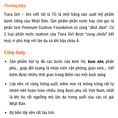
Thương hiệu
Tiara Girl – tên viết tắt là TG là một hãng sản xuất mỹ phẩm
danh tiếng của Nhật Bản. Sản phẩm phấn nước hay còn gọi là
phấn tươi Premium Cushion Foundation vô cùng “
đình đám
”. Có
2 loại phấn nước cushion của Tiara Girl được “
cưng chiều
” hết
mực vì phù hợp với làn da và khí hậu châu Á.
Công dụng
Sản phẩm hội tụ đủ các bước của kem lót,
kem nền
, phấn
phủ,.. giúp đối tượng là nhân viên văn phòng, giáo viên,… tiết
kiệm được nhiều thời gian trang điểm vào mỗi buổi sáng.
Lớp nền vô cùng trông suốt, mềm mịn và mỏng trông rất tự
nhiên nên hoàn toàn chiều lòng được phụ nữ Việt Nam, nhất
là khi họ rất ngưỡng mộ làn da trong suốt của các cô gái
Nhật Bản.
Độ bền lớp nền rất lâu trôi.